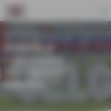
PORTĀLA
“JELGAVAS
VĒSTNESIS”
ARHĪVS