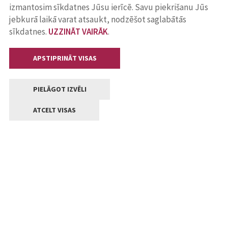
izmantosim sīkdatnes Jūsu ierīcē. Savu piekrišanu Jūs
jebkurā laikā varat atsaukt, nodzēšot saglabātās
sīkdatnes.
UZZINĀT VAIRĀK
.
APSTIPRINĀT VISAS
PIELĀGOT IZVĒLI
ATCELT VISAS
Kontakti
Jelgavas valstpilsētas pašvaldība