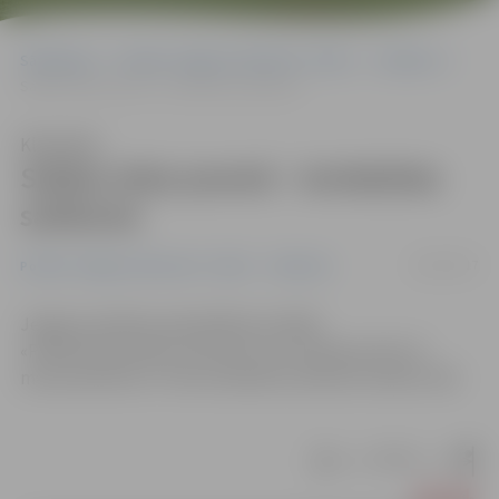
Sākumlapa
Portāla “Jelgavas Vēstnesis” arhīvs
Satiksme
Saldus ielas posmā – ierobežota satiksme
Klausīties
Saldus ielas posmā – ierobežota
satiksme
22/03/2017
Portāla “Jelgavas Vēstnesis” arhīvs
Satiksme
Jelgavas pilsētas pašvaldības iestādē
«Pilsētsaimniecība» informē, ka no šodienas līdz 31.
marta pulksten 17 tiks ierobežota satiksme Saldus ielā.