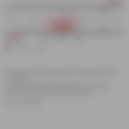
Satiksme elektromontāžas darbu laikā Saldus ielā būs
ierobežota
posmā no Ganību ielas līdz Saldus ielai 1, ievērojot
saskaņotās Satiksmes organizācijas shēmu.
Foto: no JV arhīva