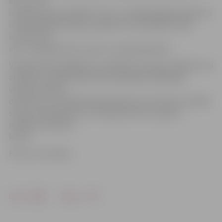
eiro, un šīs
izmaksas segs saņēmējs. Proti, no nākamā gada janvāra no
izmaksājamās pensijas, pabalsta vai atlīdzības VSAA
ieturēs 2,39
eiro un pārskaitīs šo summu «Latvijas Pastam».
VSAA pārstāvji atgādina, ka piešķirto pensiju, pabalstu vai
atlīdzību izmaksā atbilstoši saņēmēja izvēlētajam
veidam; šā brīža
dati liecina, ka lielākā daļa jeb 89 procenti klientu izvēlas
saņemt pārskaitījumu uz bankas kontu vai pasta
norēķinu sistēmas
kontu.
Foto: no JV arhīva
Drukāt
Dalīties