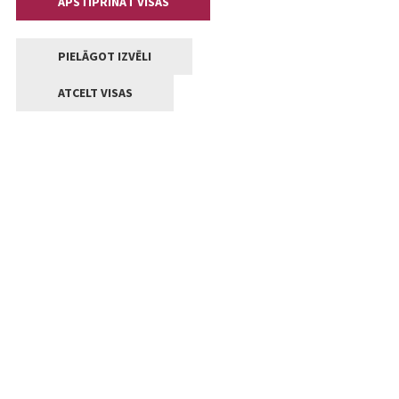
APSTIPRINĀT VISAS
PIELĀGOT IZVĒLI
ATCELT VISAS
Kontakti
Jelgavas valstpilsētas pašvaldība
Lielā iela 11, Jelgava, LV-3001
+371 63005522
pasts@jelgava.lv