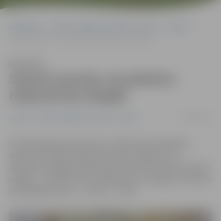
Sākumlapa
Portāla “Jelgavas Vēstnesis” arhīvs
Latvijā
Saņemt pensiju vai pabalstu mājvietā būs dārgāk
Klausīties
Saņemt pensiju vai pabalstu
mājvietā būs dārgāk
28/09/2017
Latvijā
Portāla “Jelgavas Vēstnesis” arhīvs
No 2018. gada janvāra Valsts sociālās apdrošināšanas
aģentūras (VSAA) piešķirto pensiju, pabalstu vai
atlīdzību piegāde saņēmēja dzīvesvietā maksās nedaudz
dārgāk – «Latvijas Pasts» pakalpojumu sniegs par 2,39 eiro
iepriekšējās cenas – 1,74 eiro – vietā.