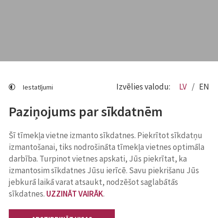
Izvēlies valodu:
LV
EN
Iestatījumi
Paziņojums par sīkdatnēm
Šī tīmekļa vietne izmanto sīkdatnes. Piekrītot sīkdatņu
izmantošanai, tiks nodrošināta tīmekļa vietnes optimāla
darbība. Turpinot vietnes apskati, Jūs piekrītat, ka
izmantosim sīkdatnes Jūsu ierīcē. Savu piekrišanu Jūs
jebkurā laikā varat atsaukt, nodzēšot saglabātās
sīkdatnes.
UZZINĀT VAIRĀK
.