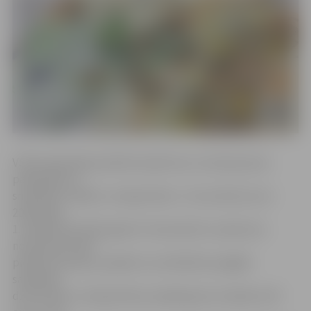
VSAA organizēja publisko iepirkumu, kurā par jauno
pakalpojumu
sniedzēju izvēlēts «Latvijas Pasts». Tas nozīmē, ka no
2018. gada
1. janvāra līdz 2022. gada 31. decembrim uzņēmums
nodrošinās VSAA
piešķirto pensiju, pabalstu vai atlīdzību piegādi
saņēmēja
dzīvesvietā. «Latvijas Pasta» pakalpojums maksās 2,39