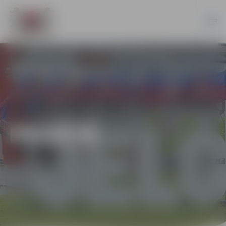
PILSĒTĀ