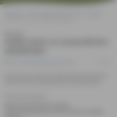
Sākumlapa
Portāla “Jelgavas Vēstnesis” arhīvs
Pilsētā
Saplēš vitrīnu un nozog alkoholu (papildināta)
Klausīties
Saplēš vitrīnu un nozog alkoholu
(papildināta)
26/04/2012
Pilsētā
Portāla “Jelgavas Vēstnesis” arhīvs
Vakar īsi pirms pulksten 22 kādā veikalā Lielajā ielā tika
sasista vitrīna un nozagts alkohols, informē policija.
Ilze Knusle-Jankevica
Vakar īsi pirms pulksten 22 kādā
veikalā Lielajā ielā tika sasista vitrīna un nozagts