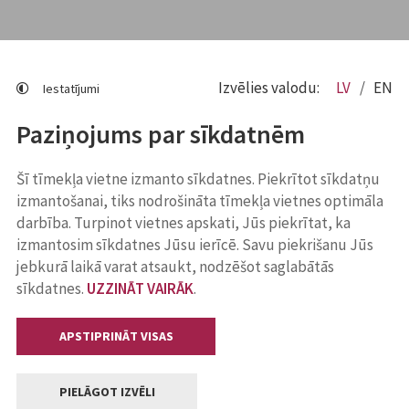
Izvēlies valodu:
LV
EN
Iestatījumi
Paziņojums par sīkdatnēm
Šī tīmekļa vietne izmanto sīkdatnes. Piekrītot sīkdatņu
izmantošanai, tiks nodrošināta tīmekļa vietnes optimāla
darbība. Turpinot vietnes apskati, Jūs piekrītat, ka
izmantosim sīkdatnes Jūsu ierīcē. Savu piekrišanu Jūs
jebkurā laikā varat atsaukt, nodzēšot saglabātās
sīkdatnes.
UZZINĀT VAIRĀK
.
APSTIPRINĀT VISAS
PIELĀGOT IZVĒLI