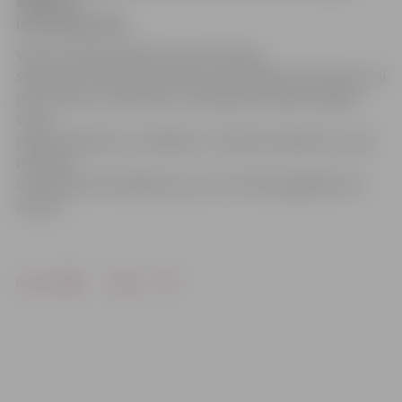
alkohols,
informē policija.
Valsts policijas pārstāve Ieva Sietniece
stāsta, ka vitrīna esot ieplīsusi, kad kāds pircējs liecies tai
pāri. Vīrietis, acīmredzot, izmantojis situāciju, paķēris
vienu
pudeli alkohola un aizbēdzis. I.Sietniece piebilst, ka par
notikušo
ir ierosināts kriminālprocess, bet vīrietis pagaidām nav
atrasts.
Drukāt
Dalīties