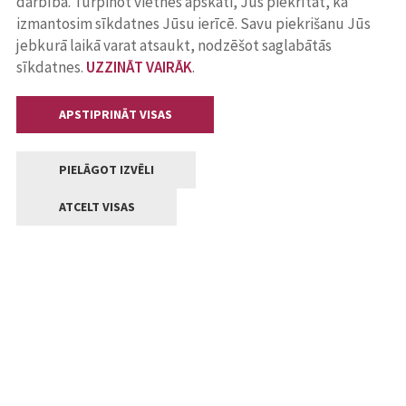
darbība. Turpinot vietnes apskati, Jūs piekrītat, ka
izmantosim sīkdatnes Jūsu ierīcē. Savu piekrišanu Jūs
jebkurā laikā varat atsaukt, nodzēšot saglabātās
sīkdatnes.
UZZINĀT VAIRĀK
.
APSTIPRINĀT VISAS
PIELĀGOT IZVĒLI
ATCELT VISAS
Kontakti