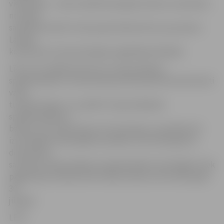
vienošanās – veikt neatbilstošo gāzes balonu izņemšanu
no tirgus
saskaņotā veidā. Termiņa pārcelšana būtu par pamatu
Latvijas
komersantu konkurētspējas saglabāšanai Baltijā.
Līdz ar šo valdības lēmumu transportējamo
spiedieniekārtu tirdzniecības jomā iesaistītie komersanti
varēs
turpināt tirgot un uzpildīt transportējamās
spiedieniekārtas –
balonus, kas ražoti ārpus ES teritorijas un neatbilst ES
izvirzītajām tehniskajām prasībām, līdz 2014. gada 31.
decembrim,
savukārt transportējamo spiedieniekārtu lietotājiem tiek
pagarinātas tiesības lietot šādus balonus līdz 2015. gada
30.
jūnijam.
LETA