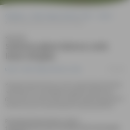
Sākumlapa
Portāla “Jelgavas Vēstnesis” arhīvs
Latvijā
Sarkanos gāzes balonus varēs lietot vēl gadu
Klausīties
Sarkanos gāzes balonus varēs
lietot vēl gadu
17/12/2013
Latvijā
Portāla “Jelgavas Vēstnesis” arhīvs
Par gadu pārcelts datums, kad no tirgus jāizņem Eiropas
Savienības (ES) tehniskajām prasībām neatbilstošie
gāzes baloni, paredz šodien valdībā atbalstītie grozījumi
noteikumos par transportējamām spiedieniekārtām.
Par gadu pārcelts datums, kad no
tirgus jāizņem Eiropas Savienības (ES) tehniskajām