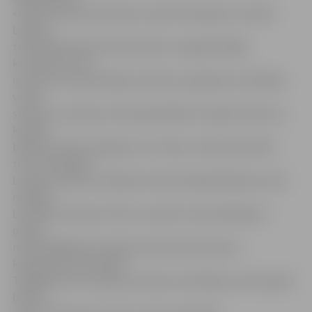
«Pastāv pamatotas bažas, ka pēc 2014. gada 1. janvāra
Latvijas
teritorijā darbosies kaimiņvalstu negodprātīgie
komersanti, kas
izmantos nevienlīdzīgos tiesiskos regulējumus Baltijas
valstu
starpā un Latvijas teritorijā piedāvās tos gāzes balonus,
kas pēc
būtības nebūs aizliegti viņu mītnes zemē. Rezultātā
tiktu ietekmēta
Latvijas vietējo uzņēmēju konkurētspēja Baltijas valstu
mērogā.
Latvijas komersanti tiktu nostatīti nevienlīdzīgā un
daudz
nelabvēlīgākā pozīcijā pretstatā kaimiņvalstu
komersantu pozīcijām.
Tādējādi tiktu kropļota konkurence Baltijas valstu gāzes
balonu