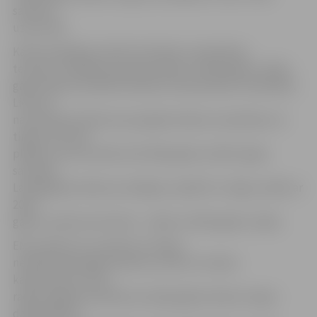
saistīts,»
uzsver EM.
Katrā no Baltijas valstīm šo balonu izņemšanas
termiņš ir atšķirīgs. Igaunijā, sākot ar 2015. gada 1. jūliju,
gāzes baloni nevarēs atrasties tirdzniecībā un lietošanā,
Lietuvā –
nav pieņemts lēmums par gāzes balonu izņemšanu no
tirgus, bet tiek
plānots, ka tas varētu būt 2016. gads vai 2017. gads,
savukārt
Latvijā gāzes balonus aizliegts uzpildīt un tirgot, sākot ar
2014.
gada 1. janvāri, bet lietot – sākot ar 2014. gada 1. jūliju.
EM uzskata, ka, izņemot no tirgus
neatbilstošos gāzes balonus, pirms to izdara
kaimiņvalstis, tiktu
radīta negatīva ietekme Latvijas gāzes balonu tirgus
dalībniekiem.