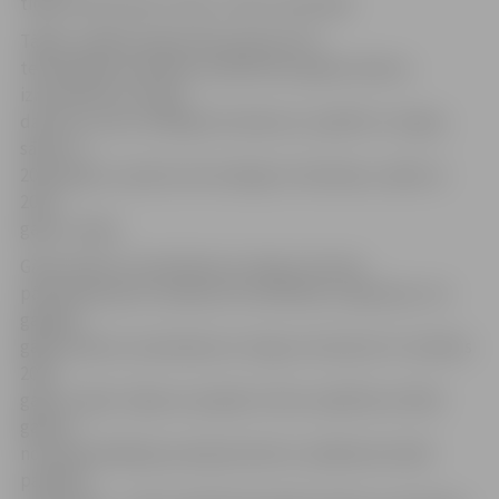
tirgus komersantu vidū,» atzīst ministrijā.
Tāpēc valdība šodien lēma pārcelt ES
tehniskajām prasībām neatbilstošu gāzes balonu
izņemšanas no tirgus
datumu, proti, aizliegt šos balonus uzpildīt un tirgot,
sākot ar
2015. gada 1. janvāri, bet aizliegt to lietošanu, sākot ar
2015.
gada 1. jūliju.
Gāzes balonu izņemšanas no tirgus termiņa
pārcelšana ļautu saskaņot šīs darbības ar Igauniju, kur
galējais
gāzes balonu izņemšanas no tirgus termiņš arī ir noteikts
2015.
gada 1. jūlijs. Tāpat ar projektu tiktu izpildīta arī 2013.
gada 8.
novembra Baltijas premjerministru sanāksmes laikā
panāktā