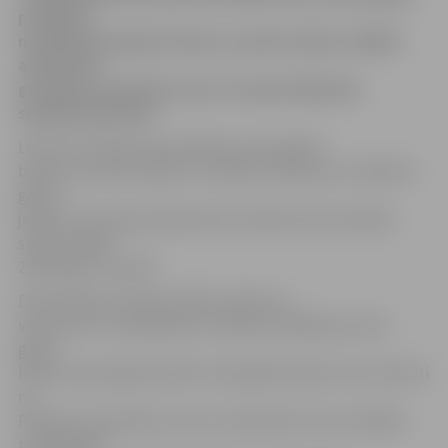
prasībām
neatbilstošie gāzes baloni, paredz šodien valdībā
atbalstītie
grozījumi noteikumos par transportējamām
spiedieniekārtām.
Līdz šim noteikumi paredzēja, ka šos gāzes
balonus nevarēs tirgot un uzpildīt, sākot jau ar nākamā
gada 1.
janvāri, taču pēc grozījumiem noteikumos šī prasība
stāsies spēkā
2015. gada 1. janvārī.
Ekonomikas ministrija (EM) norāda, ka
vēsturiski ir izveidojusies situācija, ka Baltijas valstu
gāzes
balonu apriti galvenokārt veido gāzes baloni, kas mantoti
no
Padomju Savienības, kas nav ražoti pēc ES izvirzītajām
tehniskajām