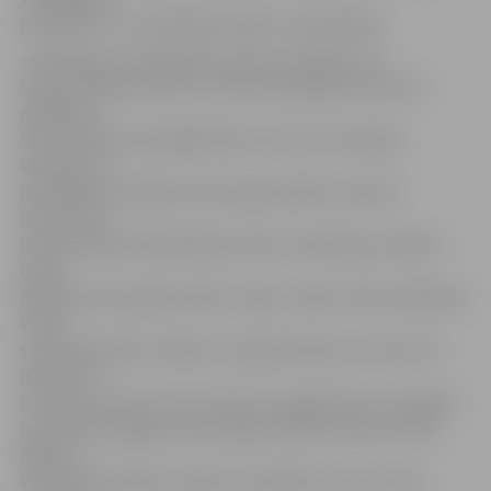
prasībām, un to drošības līmenis ir apšaubāms.
«Problēmas ar šādu gāzes balonu atrašanos ES
tirgū ir Baltijas valstīs, un katrā no Baltijas valstīm šī
problēma
tiek risināta nacionālajā līmenī. Taču šīs situācijas
vēlamais un
pareizākais risinājums būtu gāzes balonu aprites
nosacījumu
harmonizācija visās Baltijas valstīs vienlaicīgi, veidojot
drošu
Baltijas valstu gāzes balonu tirgu. Jāņem vērā, ka Baltijas
valstu
starpā nepastāv robežas, un gāzes baloni var tikt brīvi
pārvietoti
no vienas valsts uz otru, līdz ar to apgrūtinot uzraugošo
institūciju iespējas izsekot gāzes balonu aprites ciklu.
Baltijas
valstu gāzes balonu tirgus nav dalāms un tas ir cieši