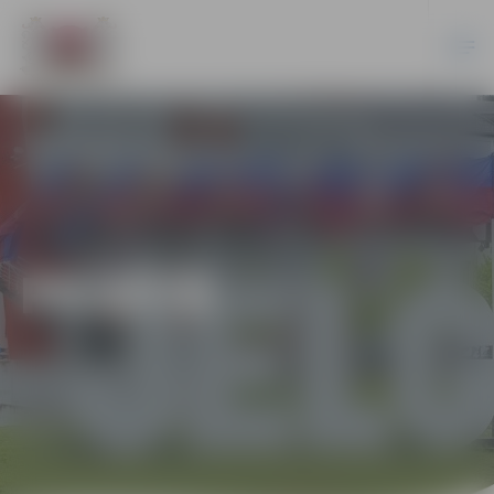
PILSĒTĀ