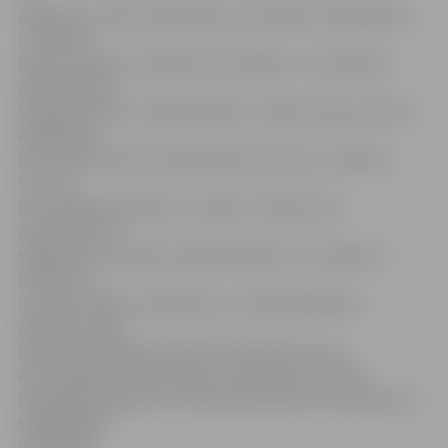
augustam notiks ūdensvada remontdarbi, tādēļ Katoļu
un Driksas
ielas krustojums satiksmei būs slēgts. «Lai satiksmes
dalībniekiem
šajā laikā radītu mazāk neērtību, Driksas ielas posmā no
Akadēmijas
līdz Katoļu ielai tiks organizēta divvirzienu satiksme,
taču tur
būs aizliegts apstāties,» skaidro I.Abramoviča,
akcentējot, ka
slēgtā ielu krustojuma apbraukšanai visi transporta
līdzekļi var
izmantot blakus esošās ielas, turklāt piekļūšana
objektiem šajā
laikā būs iespējama tikai līdz ceļa darbu zonai.
Autovadītāji aicināti ievērot izvietotās ceļa zīmes.
Pašvaldības aģentūra «Pilsētsaimniecība» atvainojas par
sagādātajām
neērtībām.