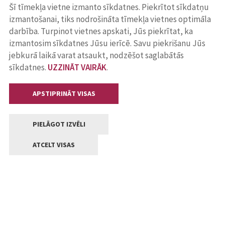
Šī tīmekļa vietne izmanto sīkdatnes. Piekrītot sīkdatņu
izmantošanai, tiks nodrošināta tīmekļa vietnes optimāla
darbība. Turpinot vietnes apskati, Jūs piekrītat, ka
izmantosim sīkdatnes Jūsu ierīcē. Savu piekrišanu Jūs
jebkurā laikā varat atsaukt, nodzēšot saglabātās
sīkdatnes.
UZZINĀT VAIRĀK
.
APSTIPRINĀT VISAS
PIELĀGOT IZVĒLI
ATCELT VISAS