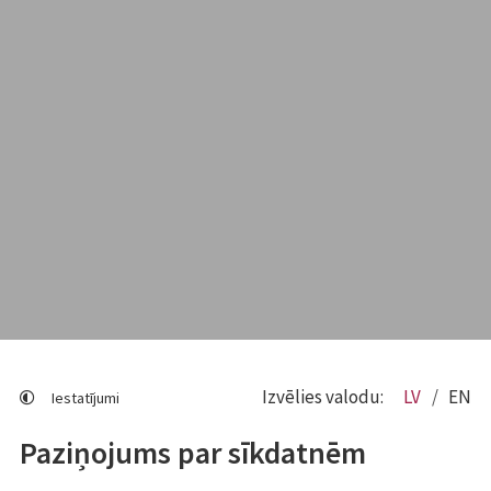
Izvēlies valodu:
LV
EN
Iestatījumi
Paziņojums par sīkdatnēm