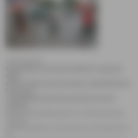
Sintija Čepanone
Komunikāciju remontdarbu dēļ līdz 26. augustam
slēgts
Katoļu un Driksas ielas krustojums. Šajā laikā Driksas
ielas posmā
no Akadēmijas līdz Katoļu ielai būs divvirzienu
satiksme.
Kā informē pašvaldības aģentūras «Pilsētsaimniecība»
satiksmes
drošības speciāliste Ilze Abramoviča, kopš šodienas līdz
26.