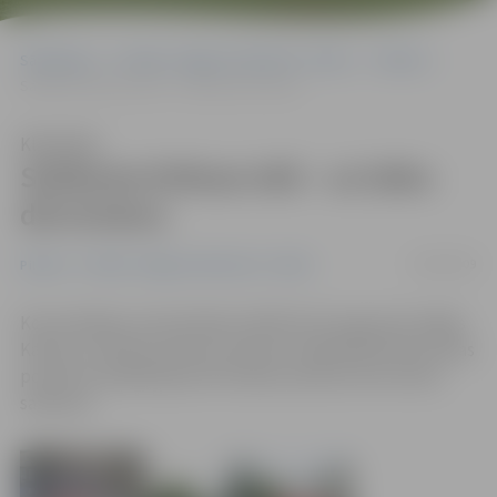
Sākumlapa
Portāla “Jelgavas Vēstnesis” arhīvs
Pilsētā
Satiksme Driksas ielā – uz laiku divvirzienu
Klausīties
Satiksme Driksas ielā – uz laiku
divvirzienu
20/08/2009
Pilsētā
Portāla “Jelgavas Vēstnesis” arhīvs
Komunikāciju remontdarbu dēļ līdz 26. augustam slēgts
Katoļu un Driksas ielas krustojums. Šajā laikā Driksas ielas
posmā no Akadēmijas līdz Katoļu ielai būs divvirzienu
satiksme.