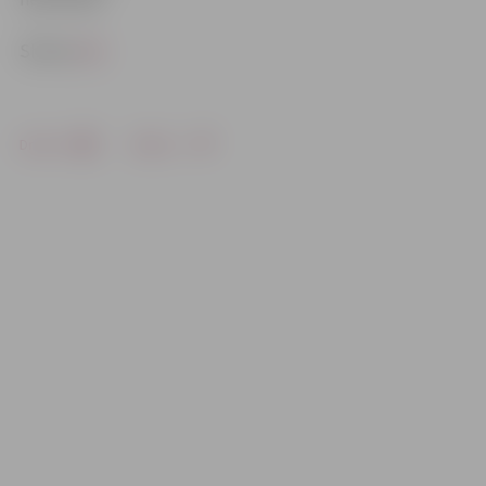
Shēma
šeit
Drukāt
Dalīties