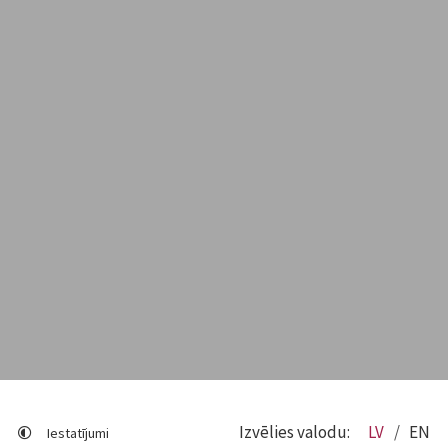
Izvēlies valodu:
LV
EN
Iestatījumi