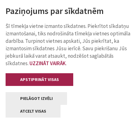
Paziņojums par sīkdatnēm
Šī tīmekļa vietne izmanto sīkdatnes. Piekrītot sīkdatņu
izmantošanai, tiks nodrošināta tīmekļa vietnes optimāla
darbība. Turpinot vietnes apskati, Jūs piekrītat, ka
izmantosim sīkdatnes Jūsu ierīcē. Savu piekrišanu Jūs
jebkurā laikā varat atsaukt, nodzēšot saglabātās
sīkdatnes.
UZZINĀT VAIRĀK
.
APSTIPRINĀT VISAS
PIELĀGOT IZVĒLI
ATCELT VISAS