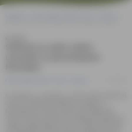
Sākumlapa
Portāla “Jelgavas Vēstnesis” arhīvs
Satiksme
Satiksmi uz valsts ceļiem uzraudzīs 12 pārvietojamie fotoradari
Klausīties
Satiksmi uz valsts ceļiem
uzraudzīs 12 pārvietojamie
fotoradari
20/11/2017
Portāla “Jelgavas Vēstnesis” arhīvs
Satiksme
No otrdienas, 21. novembra, uz valsts nozīmes ceļiem tiks
izvietoti un sāks fiksēt pārkāpumus papildu 12
pārvietojamie fotoradari, kas līdz šim strādāja testa
režīmā. Pēc Valsts policijas (VP) sniegtās informācijas, uz
Jelgavas–Rīgas šosejas tie var būt uzstādīti sešās vietās.
Autovadītāji tiek brīdināti tikai par iespējamām radaru