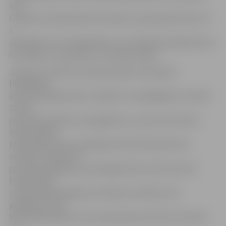
visā
Latvijas teritorijā. Kopš fotoradaru saņemšanas brīža, VP
ir
apzinājusi arī tos darbiniekus, kuri ikdienā nodarbosies ar
fotoradaru uzraudzību uz Latvijas ceļiem.
Jāuzsver, ka pērn par pārvietojamo fotoradaru
fiksētajiem
ātruma pārkāpumiem sastādīti un pārkāpējiem nosūtīti
31 254
protokoli; gandrīz pusē gadījumu, ap 47 procentiem,
šoferi atļauto
braukšanas ātrumu pārkāpuši līdz 20 kilometriem
stundā, savukārt 39
procentos gadījumu pārsnieguši ātrumu līdz pat 30
kilometriem
stundā. Dažos gadījumos fiksēti arī tādi ātrumu
pārkāpumi, kas
likumā paredzēto normu pārsniedz pat divtik, informē