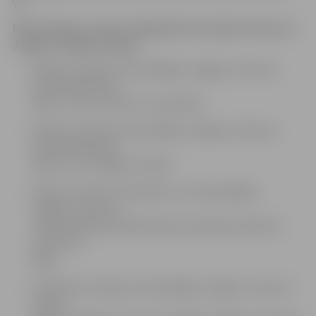
VP.
Pārvietojamo radaru iespējamās atrašanās vietas uz
Jelgavas–Rīgas šosejas
Olaines novadā, autoceļa Rīga–Jelgava–Lietuvas
robeža (Meitene)
(A8), 12. km virzienā uz Jaunolaini;
Olaines novadā, autoceļa Rīga–Jelgava–Lietuvas
robeža (Meitene)
(A8), 12,1. km Rīgas virzienā;
Olaines novada Jaunolainē, uz autoceļa Rīga–
Jelgava–Lietuvas
robeža (Meitene) (A8), Baznīcas ielā pie nama Nr.2
virzienā uz
Rīgu;
Ozolnieku novadā, autoceļa Rīga–Jelgava–Lietuvas
robeža