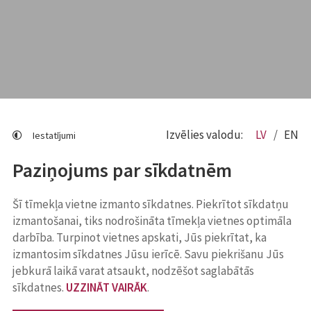
Izvēlies valodu:
LV
EN
Iestatījumi
Paziņojums par sīkdatnēm
Šī tīmekļa vietne izmanto sīkdatnes. Piekrītot sīkdatņu
izmantošanai, tiks nodrošināta tīmekļa vietnes optimāla
darbība. Turpinot vietnes apskati, Jūs piekrītat, ka
izmantosim sīkdatnes Jūsu ierīcē. Savu piekrišanu Jūs
jebkurā laikā varat atsaukt, nodzēšot saglabātās
sīkdatnes.
UZZINĀT VAIRĀK
.