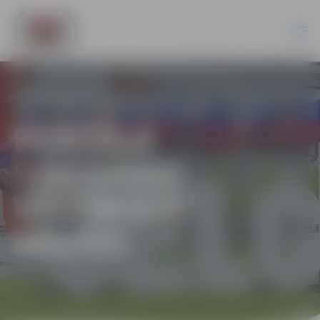
PORTĀLA
“JELGAVAS
VĒSTNESIS”
ARHĪVS