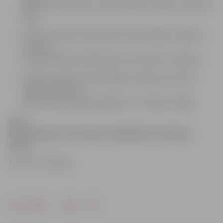
(Meitene) (A8), 29,3. km pie mājām «Pīrāgi» virzienā uz
Rīgu;
Olaines novada Jaunolainē, autoceļa Rīga–Jelgava–
Lietuvas
robeža (Meitene) (A8) 20,5. km virzienā uz Jelgavu;
Olaines novadā, autoceļa Rīga–Jelgava–Lietuvas
robeža (Meitene)
(A8) 14. km pie mājas «Mežziņi 2» virzienā uz Rīgu.
Visas
pārvietojamo fotoradaru iespējamās atrašanās
vietas
Foto: no JV arhīva
Drukāt
Dalīties