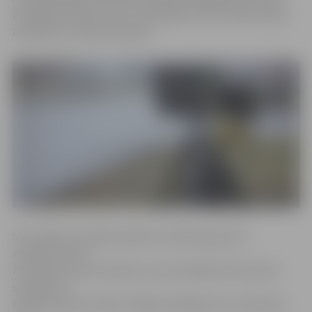
atrašanās vietām, bet to, kad kādā no šīm vietām radars
atradīsies, policija neizpauž.
VP norāda, ka vairāk nekā divu mēnešu garumā
mērierīces tika
izmantotas testa režīmā un autovadītāji netika sodīti,
savukārt no
rītdienas jaunie radari, fiksējot pārkāpumus, darbosies