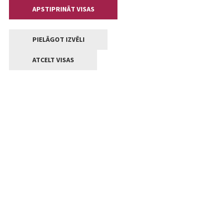
APSTIPRINĀT VISAS
PIELĀGOT IZVĒLI
ATCELT VISAS
Kontakti
Jelgavas valstpilsētas pašvaldība
Lielā iela 11, Jelgava, LV-3001
+371 63005522
pasts@jelgava.lv