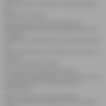
sadzīves tehniku un makulatūru otrreizējai pārstrādei,
guva
negaidīti lielu atsaucību.
Vairāk kā 100 iedzīvotāju akcijas dienā nodeva
2000 kg makulatūras, 230 vienības dažādu elektropreču
un sadzīves
tehnikas, kā arī 32 kg bateriju. Visvairāk cilvēki vēlējušies
tikt
vaļā no vecajiem datoriem, monitoriem, televizoriem un
vismaz 10
gadus cītīgi krātajiem žurnāliem.
JZK rīkotajā loterijā laimējis Ēvalds Pampe,
kurš nodevis 32 kg makulatūras, un Gunārs Šveicars, kurš
papildināja konteineri ar sešām dažāda veida
elektroprecēm.
Balvas un atzinības rakstus par ieguldījumu
vides aizsardzībā saņems aģentūra «Kultūra», nododot