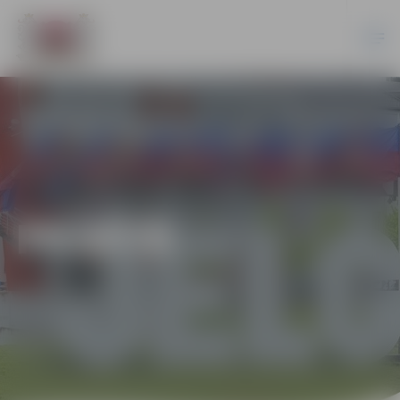
PILSĒTĀ