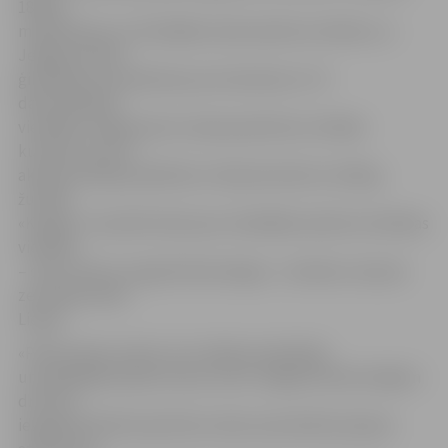
185 kg
makulatūras un 25 dažāda veida sadzīves tehniku un
Jelgavas Valsts
ģimnāzija, kas piekrāva pus konteineri ar 74
datortehnikas
vienībām. Organizatori izsaka pateicību arī kādai
kundzei, kura ar
akcijas rīkotāju palīdzību iztīrīja dzīvokli no 230 kg
žurnāla
«Karogs». Savukārt balva par vislielākās sadzīves tehnikas
vienības
– divus metrus augstā ledusskapja – atvešanu ceļo pie
zemnieka Anda
Liepas.
«Pateicamies visiem, kuri nebija vienaldzīgi
un piedalījās akcijā. Ceram, ka arī Jelgavas iedzīvotājiem
drīz būs
iespēja aktīvāk iesaistīties vides aizsardzībā, šķirojot