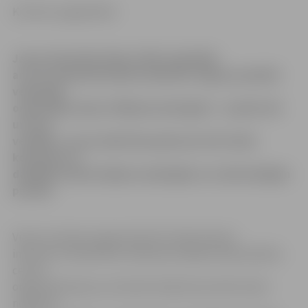
Kristīne Langenfelde
Jauno Zemnieku klubs (JZK) sadarbībā
ar LLU Lauksaimniecības fakultāti Jelgavas pilsētā
veiksmīgi
organizējis akciju «Rīkojies ekoloģiski – saudzē vidi
un savu
veselību», kuras laikā tika piekrauti četri lielie
konteineri ar
dažādām iedzīvotājiem nederīgām un videi kaitīgām
precēm.
Viena no akcijas organizatorēm Sintija Virbule
informē, ka Spodrības mēneša pirmajās dienās pilsētas
centrā
organizētā akcija, kurā iedzīvotāji tika aicināti nodot
nolietoto