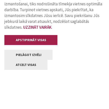
izmantošanai, tiks nodrošināta tīmekļa vietnes optimāla
darbība. Turpinot vietnes apskati, Jūs piekrītat, ka
izmantosim sīkdatnes Jūsu ierīcē. Savu piekrišanu Jūs
jebkurā laikā varat atsaukt, nodzēšot saglabātās
sīkdatnes.
UZZINĀT VAIRĀK
.
APSTIPRINĀT VISAS
PIELĀGOT IZVĒLI
ATCELT VISAS