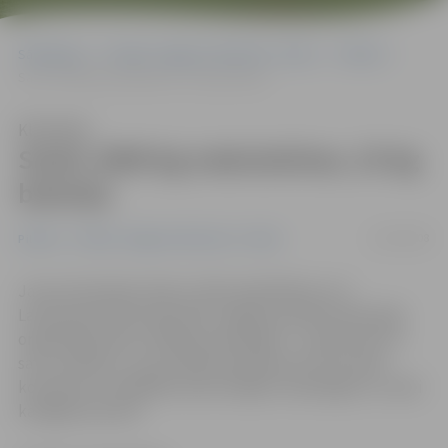
Sākumlapa
Portāla “Jelgavas Vēstnesis” arhīvs
Pilsētā
Savāc 2000 kg makulatūras, 32 kg bateriju
Klausīties
Savāc 2000 kg makulatūras, 32 kg
bateriju
22/04/2008
Pilsētā
Portāla “Jelgavas Vēstnesis” arhīvs
Jauno Zemnieku klubs (JZK) sadarbībā ar LLU
Lauksaimniecības fakultāti Jelgavas pilsētā veiksmīgi
organizējis akciju «Rīkojies ekoloģiski – saudzē vidi un
savu veselību», kuras laikā tika piekrauti četri lielie
konteineri ar dažādām iedzīvotājiem nederīgām un videi
kaitīgām precēm.