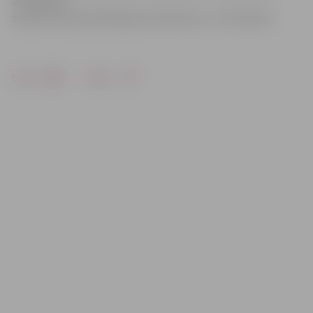
atkritumus
speciāli tam paredzētajos konteineros,» tā S.Virbule.
Drukāt
Dalīties