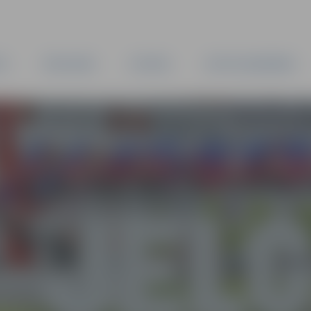
TA
PAŠVALDĪBA
IESTĀDES
KAPITĀLSABIEDRĪBAS