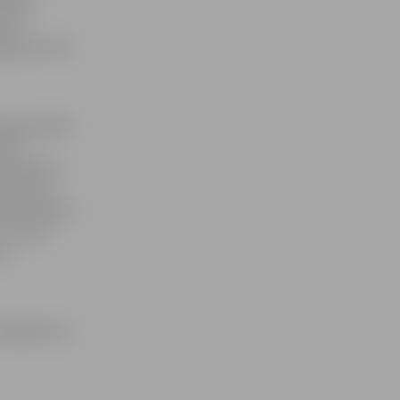
ļnieki,
emas
pgrūtina vēl
iega apakšas
gi un
 pašlaik ar
 nepilnam
rūpēt papildu
 viņi nav
 un
29841851 vai