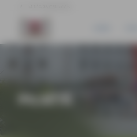
21.1 °C, 2.6 m/s, 87.8 %
JAUNUMI
PILSĒ
PILSĒTĀ