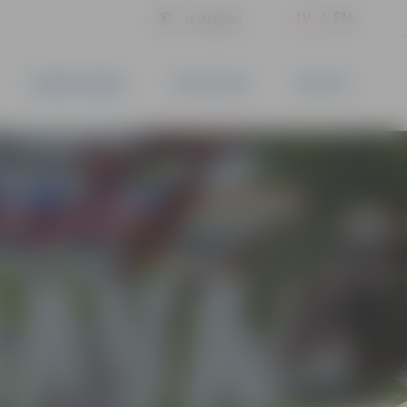
LV
EN
Iestatījumi
UZŅĒMĒJDARBĪBA
PAKALPOJUMI
KONTAKTI