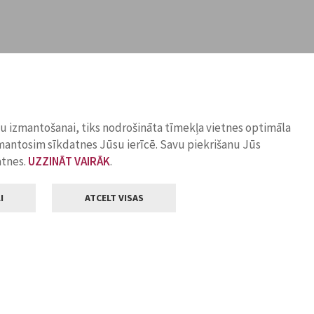
ņu izmantošanai, tiks nodrošināta tīmekļa vietnes optimāla
zmantosim sīkdatnes Jūsu ierīcē. Savu piekrišanu Jūs
atnes.
UZZINĀT VAIRĀK
.
I
ATCELT VISAS
Klientu apkalpošana