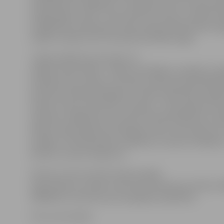
izveidojusies sniega dēļ – teritorijā, kurā uzturas savva
sniega sega ir ap 30 – 40 centimetrus bieza, turklāt zi
saulgriežos izveidojusies sērsna zirgu pārvietošanos a
vairāk, turklāt var arī traumēt dzīvnieku kājas.
«Zirgi vienkārši nevar paiet, lai
nokļūtu līdz barībai – kārklu krūmājiem, nespēj no sn
izkašņāt zāli un atālu, dzīvnieki ir absolūti bezpalīdzī
pirmoreiz pilnībā atkarīgi no cilvēku palīdzības, tāpēc
traktoru sienu vedu klāt. Tiesa gan – siena pietiks vēl
mēnesim, tādēļ būtu ļoti labi, ja cilvēki palīdzētu sa
barību. Īpaši zirgi būs priecīgi par sienu, kaut pērno, jo
izvēlīgi,» tā E.Nordmanis, piebilstot, ka der arī labība
dārzeņi, izņemot kāpostus.
Ikviens, kuram rūp Pils salas savvaļas
zirgu liktenis, aicināts zvanīt E.Nordmanim pa tālruni 
20264343, lai vienotos par iespējamo palīdzību.
Foto: Ivars Veiliņš