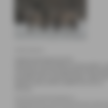
Sintija Čepanone
Sniegotā ziema kļuvusi par īstu
pārbaudi Pils salā mītošajiem savvaļas zirgiem – ja
ziemā piebarošana bija nepieciešama tikai ap febr
jau pašlaik viņiem var pietrūkt barības. Tāpēc iedzī
atbalstīt zirgus, palīdzot sagādāt tiem sienu un
dārzeņus.
Kā stāsta Pils salas pārvaldnieks un
zirgu ganāmpulka uzraugs Einārs Nordmanis, šāda situ