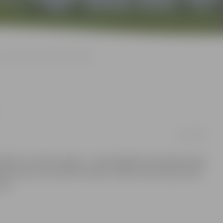
Savvaļas zirgiem trūkst barības
30/12/2010
ošajiem savvaļas zirgiem – ja iepriekšējā ziemā piebarošana
aik viņiem var pietrūkt barības. Tāpēc iedzīvotāji aicināti
ņus.