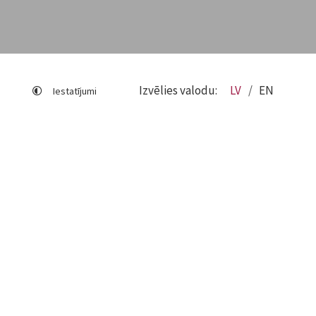
Izvēlies valodu:
LV
EN
Iestatījumi
Lapas karte