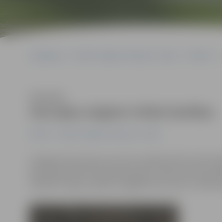
Sākumlapa
Portāla “Jelgavas Vēstnesis” arhīvs
Pilsētā
Klausīties
Savvaļas zirgiem trūkst barības
Pilsētā
Portāla “Jelgavas Vēstnesis” arhīvs
Sniegotā ziema kļuvusi par īstu pārbaudi Pils salā mīt
bija nepieciešama tikai ap februāri, tad šoziem jau pašl
atbalstīt zirgus, palīdzot sagādāt tiem sienu un dārze