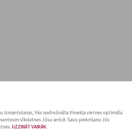
ņu izmantošanai, tiks nodrošināta tīmekļa vietnes optimāla
zmantosim sīkdatnes Jūsu ierīcē. Savu piekrišanu Jūs
atnes.
UZZINĀT VAIRĀK
.