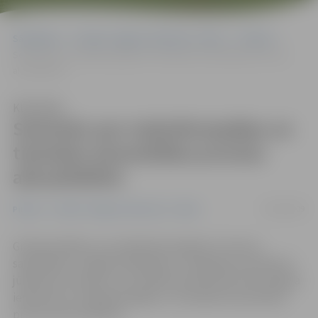
Sākumlapa
Portāla “Jelgavas Vēstnesis” arhīvs
Pilsētā
Seminārs par maksātnespējas un tiesiskās aizsardzības procesa
aktualitātēm
Klausīties
Seminārs par maksātnespējas un
tiesiskās aizsardzības procesa
aktualitātēm
30/06/2009
Pilsētā
Portāla “Jelgavas Vēstnesis” arhīvs
Grāmatvedības un juridiskā kompānija «Fortress»
sadarbībā ar Jelgavas Ražotāju un tirgotāju asociāciju 8.
jūlijā rīko semināru, kura laikā interesentiem būs iespēja
iepazīties ar maksātnespējas un tiesiskās aizsardzības
procesa aktualitātēm.