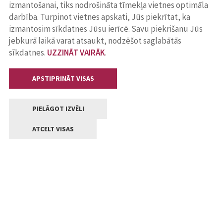
izmantošanai, tiks nodrošināta tīmekļa vietnes optimāla
darbība. Turpinot vietnes apskati, Jūs piekrītat, ka
izmantosim sīkdatnes Jūsu ierīcē. Savu piekrišanu Jūs
jebkurā laikā varat atsaukt, nodzēšot saglabātās
sīkdatnes.
UZZINĀT VAIRĀK
.
APSTIPRINĀT VISAS
PIELĀGOT IZVĒLI
ATCELT VISAS