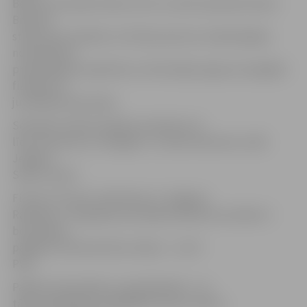
Bērziņš. Savukārt lektors SIA «Lursoft» pārstāvis Ainars
Brūvelis
stāstīs par juridisko un fizisko personu maksātspējas
novērtējuma
praktiskajiem aspektiem, informācijas ieguves iespējām
fiziskām un
juridiskām personām.
Seminārs notiks 8. jūlijā no pulksten 14
līdz 18 viesnīcas «Zemgale» 2. stāva konferenču zālē
Jelgavā,
Skautu ielā 2.
Firmas «Fortress» klientiem un Jelgavas
Ražotāju un tirgotāju asociācijas biedriem seminārs ir
bezmaksas,
pārējiem interesentiem maksa – Ls 20 +
PVN
.
Papildu informācija un pieteikšanās – pa
tālruni 63027823 vai 29240232 vai pa e-pastu: