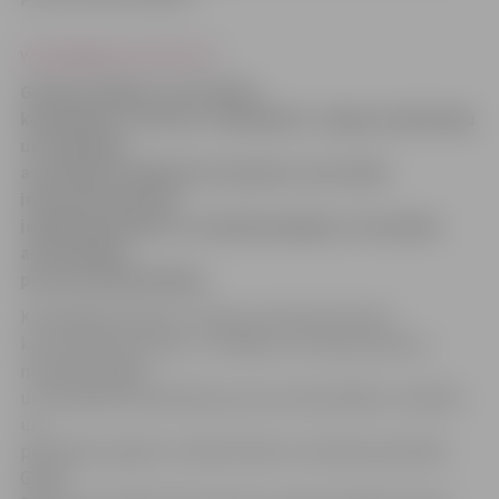
www.jelgavasvestnesis.lv
Grāmatvedības un juridiskā
kompānija «Fortress» sadarbībā ar Jelgavas Ražotāju
un tirgotāju
asociāciju 8. jūlijā rīko semināru, kura laikā
interesentiem būs
iespēja iepazīties ar maksātnespējas un tiesiskās
aizsardzības
procesa aktualitātēm.
Kompānijas eksperts Jāzeps Ločmelis informē,
ka seminārā par tēmu «Juridisko un fizisko personu
maksātnespējas
un tiesiskās aizsardzības procesu aktualitātes, tiesiskie
un
praktiskie aspekti» referēs lektors zvērināts advokāts
Gaidis