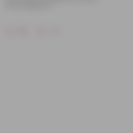
info.fortress@inbox.lv.
Drukāt
Dalīties