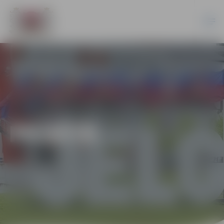
PILSĒTĀ