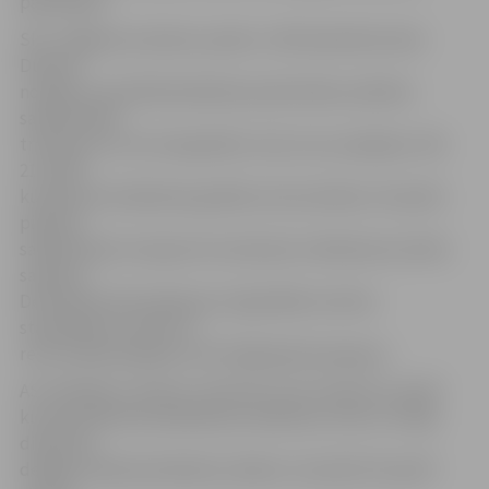
pārcelšanu.
SIA «Jelgavas autobusu parks» (JAP) pārstāvis Gatis
Dūmiņš
norāda, ka saistībā darbdienas pārcelšanu pilsētas
sabiedriskais
transports un arī starppilsētu reisi, kurus apkalpo JAP,
21. aprīlī
kursēs pēc darbdienas grafika, bet pirmdien, 30. aprīlī,
pilsētas
sabiedriskais transports kursēs pēc svētdienas kustību
saraksta.
Detalizēta informācija par reģionālās nozīmes
starppilsētu maršrutu
reisu izpildi pieejama JAP mājaslapā www.jap.lv.
AS «Pasažieru vilciens» informē, ka arī vilcieni 21. aprīlī
kursēs atbilstoši darbdienas sarakstam, līdz ar to šajā
dienā būs
derīgas mēneša darbdienu biļetes. Savukārt 30. aprīlī