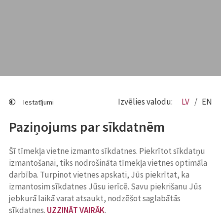
Izvēlies valodu:
LV
EN
Iestatījumi
Paziņojums par sīkdatnēm
Šī tīmekļa vietne izmanto sīkdatnes. Piekrītot sīkdatņu
izmantošanai, tiks nodrošināta tīmekļa vietnes optimāla
darbība. Turpinot vietnes apskati, Jūs piekrītat, ka
izmantosim sīkdatnes Jūsu ierīcē. Savu piekrišanu Jūs
jebkurā laikā varat atsaukt, nodzēšot saglabātās
sīkdatnes.
UZZINĀT VAIRĀK
.