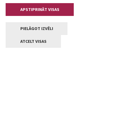
APSTIPRINĀT VISAS
PIELĀGOT IZVĒLI
ATCELT VISAS
Kontakti
Jelgavas valstpilsētas pašvaldība
Lielā iela 11, Jelgava, LV-3001
+371 63005522