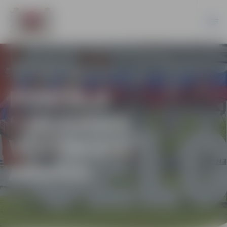
PORTĀLA
“JELGAVAS
VĒSTNESIS”
ARHĪVS