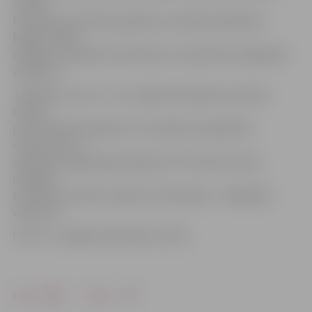
vilcieni
kursēs pēc brīvdienu grafika un mēneša darbdienu
biļetes nebūs
derīgas. Ar papildu informāciju var iepazīties mājaslapā
www.pv.lv.
Jāpiebilst, ka arī 1. un 4. maijā JAP pilsētas autobusi
kursēs
pēc svētdienas grafika. Ar izmaiņām starppilsētu
maršrutos var
iepazīties mājaslapā www.jap.lv. Arī vilcieni kursēs,
ievērojot
brīvdienu kustību sarakstu; informācija – mājaslapā
www.pv.lv.
Foto: no «Jelgavas Vēstneša» arhīva
Drukāt
Dalīties