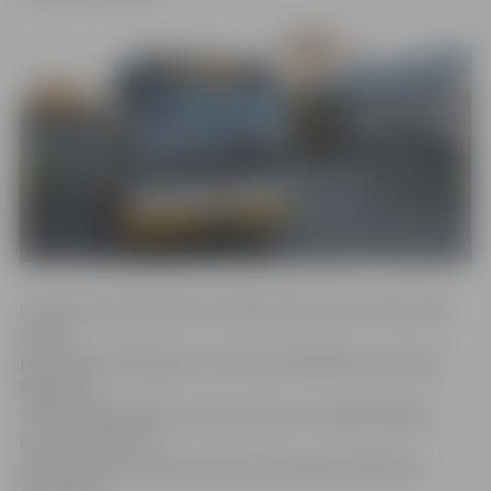
Izmaiņas nosaka Ministru kabineta rīkojums «Par darba
dienas
pārcelšanu 2018. gadā», informē Labklājības ministrija.
Rīkojumā
visām pašvaldībām, komersantiem un organizācijām,
nosakot darba un
atpūtas laiku, ieteikts ievērot attiecīgo darbdienas