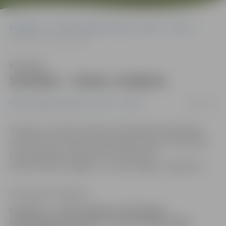
Sākumlapa
Portāla “Jelgavas Vēstnesis” arhīvs
Sports
Sestdien – lielais volejbols
Klausīties
Sestdien – lielais volejbols
31/03/2011
Portāla “Jelgavas Vēstnesis” arhīvs
Sports
Sestdien, 2. aprīlī, pulksten 16 Zemgales Olimpiskajā
centrā (ZOC) notiks Schenker līgas Latvijas čempionāta
pusfināla spēle volejbolā. Sacentīsies VK
«Biolars/Olaine/Jelgava» un «Lāse-R/Rīga» volejbolisti.
Ilze Knusle-Jankevica
Sestdien, 2. aprīlī, pulksten 16 Zemgales
Olimpiskajā centrā (ZOC) notiks Schenker līgas