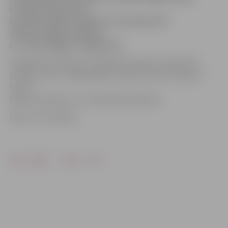
Latvijas čempionāta
pusfināla spēle volejbolā. Sacentīsies VK
«Biolars/Olaine/Jelgava»
un «Lāse-R/Rīga» volejbolisti.
Volejbola komandas menedžeris Andrejs Jamrovskis
norāda, ka šī ir svarīga spēle cīņā par valsts čempiona
titulu,
tāpēc komanda cer uz līdzjutēju atbalstu.
Ieeja – bez maksas.
Drukāt
Dalīties