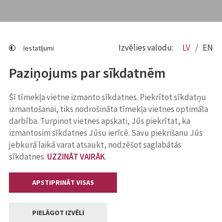
Izvēlies valodu:
LV
EN
Iestatījumi
Paziņojums par sīkdatnēm
Šī tīmekļa vietne izmanto sīkdatnes. Piekrītot sīkdatņu
izmantošanai, tiks nodrošināta tīmekļa vietnes optimāla
darbība. Turpinot vietnes apskati, Jūs piekrītat, ka
izmantosim sīkdatnes Jūsu ierīcē. Savu piekrišanu Jūs
jebkurā laikā varat atsaukt, nodzēšot saglabātās
sīkdatnes.
UZZINĀT VAIRĀK
.
APSTIPRINĀT VISAS
PIELĀGOT IZVĒLI