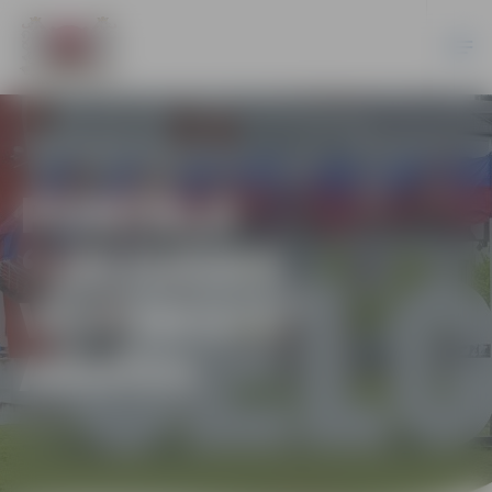
PORTĀLA
“JELGAVAS
VĒSTNESIS”
ARHĪVS