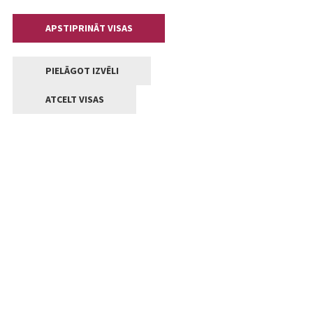
APSTIPRINĀT VISAS
PIELĀGOT IZVĒLI
ATCELT VISAS
Kontakti
Jelgavas valstpilsētas pašvaldība
Lielā iela 11, Jelgava, LV-3001
+371 63005522