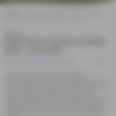
Sākumlapa
Portāla “Jelgavas Vēstnesis” arhīvs
Festivāli
Šī gada ledus skulptūru festivāla tēma – «Karnevāls»
Klausīties
Šī gada ledus skulptūru festivāla
tēma – «Karnevāls»
16/01/2017
Festivāli
Portāla “Jelgavas Vēstnesis” arhīvs
Jau notiek aktīvi gatavošanās darbi šī gada
Starptautiskajam ledus skulptūru festivālam, kas no 10.
līdz 12. februārim tradicionāli norisināsies Jelgavā – jau
izvērtētas tēlnieku iesūtītās skices, zināms, kādi
mākslinieki šogad ieradīsies mūsu pilsētā, top pasākumu
programma, bet bērniem vēl pirms festivāla ir iespēja
piedalīties konkursā un laimēt festivāla apmeklējumu