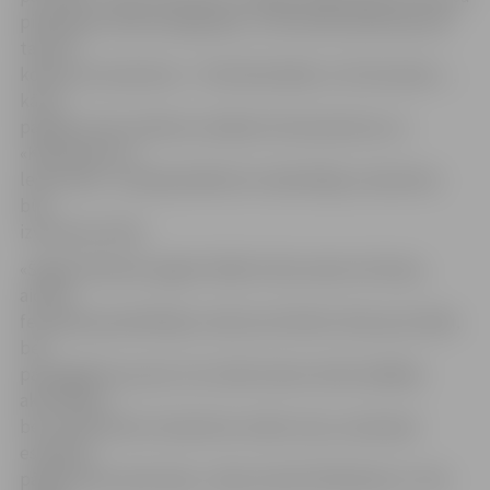
piedalīsies divās kategorijās, un festivāla laikā kopumā
taps 45
konkursa skulptūras – 30 individuālās un 15 komandu –,
kā arī
papildus tiks veidotas vairākas fotoskulptūras un
«Koskenkorva»
ledus bārs. Ja laikapstākļi būs nelabvēlīgi, skulptūras
būs
izvietotas teltīs.
«Šogad vēlamies apgūt lielāku Pasta salas teritoriju,
aicinot
festivāla apmeklētājus nekoncentrēties tikai ap estrādi,
bet
pastaigāties pa salu. Aiz smilšu kalna notiks dažādas
aktivitātes,
bet mazās ledus skulptūras veidos ceļu, savienojot
estrādi ar
pārējo Pasta salas daļu,» ideju ieskicē M.Buškevics. Viņš