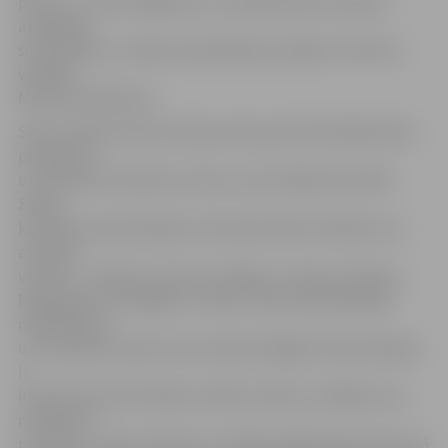
prieks, un mēs vēlējāmies, lai mākslinieki šīs sajūtas
atspoguļo
savos darbos,» skaidro pašvaldības iestādes «Kultūra»
vadītājs
Mintauts Buškevics.
Skiču atlases konkursā kopumā saņemti 60 mākslinieku
pieteikumi
un 103 ledus skulptūru skices, taču dalībai festivālā
žūrijas
komisija ir apstiprinājusi 32 profesionālus tēlniekus no
astoņām
valstīm – Latvijas, Lietuvas, Itālijas, Turcijas, Krievijas,
Mongolijas, Portugāles un Īrijas. «Mēs neierobežojam
māksliniekus
un cenšamies izprast viņu daudzveidīgās interpretācijas.
Ir
interesanti lasīt tēlnieku radītos stāstus, atklājot viņu
redzējumu
par tēmu,» saka «Kultūras» vadītājs. Mākslinieki konkursā