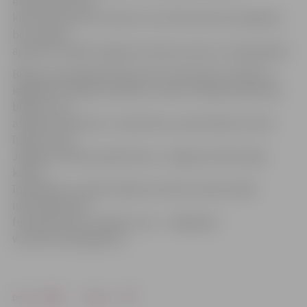
ekskursijai. Visus
konkursā iesūtītos darbus no 8. februāra būs iespējams
bez maksas
apskatīt izstādē Jelgavas kultūras nama 2. stāva galerijā.
Biļetes iepriekšpārdošanā, līdz 9. februārim, lētāk var
iegādāties «Biļešu paradīzes» kasēs. Pieejamas ģimenes
biļetes, būs
atlaides skolēniem, studentiem, pensionāriem, kā arī
īpašas cenas
Jelgavas skolēna apliecības un Jelgavas iedzīvotāju
kartes
īpašniekiem, pērkot biļetes kultūras namā. Vairāk
informācijas par
festivāla norisi un biļešu cenu – mājaslapā
www.festivali.jelgava.lv.
Drukāt
Dalīties