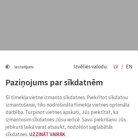
Izvēlies valodu:
LV
EN
Iestatījumi
Paziņojums par sīkdatnēm
Šī tīmekļa vietne izmanto sīkdatnes. Piekrītot sīkdatņu
izmantošanai, tiks nodrošināta tīmekļa vietnes optimāla
darbība. Turpinot vietnes apskati, Jūs piekrītat, ka
izmantosim sīkdatnes Jūsu ierīcē. Savu piekrišanu Jūs
jebkurā laikā varat atsaukt, nodzēšot saglabātās
sīkdatnes.
UZZINĀT VAIRĀK
.