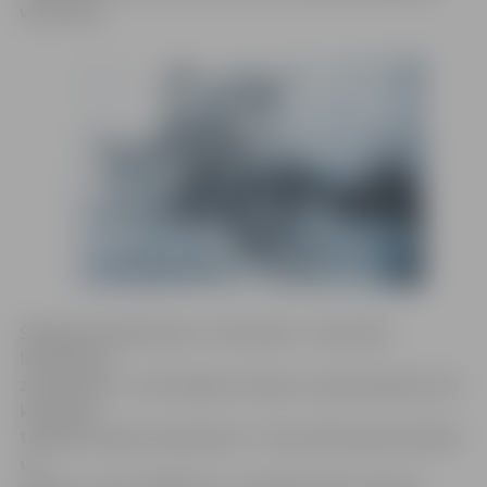
visai klasei.
Šī gada festivāla tēma ir «Karnevāls». «Karnevāls
latviešiem ir
ziemas tēma – mēs tērpjam maskas un ejam ķekatās, bet
karnevāla
tradīcija zināma visā pasaulē – tā ir jautrība, greznošanās
un