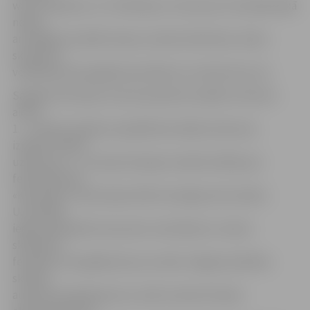
was a milkman» un «The Roop» no Lietuvas. Festivāla laikā
notiks
arī dažādi muzikāli rotaļu uzvedumi bērniem, ledus
skulptūru
veidošanas paraugdemonstrējumi un daudz kas cits.
Sagaidot festivālu, līdz 20. janvārim iestāde «Kultūra»
aicina
1. – 4. klašu skolēnus piedalīties kolāžu konkursā,
izpildot radošo
uzdevumu – uz vienas A2 lapas izveidot kolāžu par
festivāla tēmu
«Karnevāls». Katra klase drīkst iesniegt vienu darbu.
Uzvarētāji
iegūs apmaksātu braucienu visai klasei uz Ledus
skulptūru
festivālu, bet gadījumā, ja uzvarēs Jelgavas pilsētas
skolēni,
autobusa pakalpojumus varēs izmantot klases