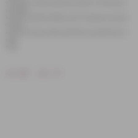
vīram pasi un tālbraucēja šofera čipkarti. Tā kā laulenis
par šādām
kundzes izdarībām vēlējies rakstīt iesniegumu policijai,
dzīvoklī
ieradušies Valsts policijas darbinieki, kas pārņēma lietu
savās
rokās.
Drukāt
Dalīties