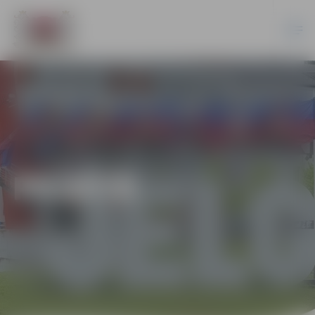
PILSĒTĀ