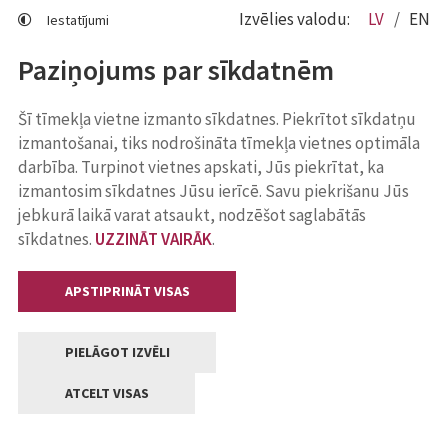
Izvēlies valodu:
LV
EN
Iestatījumi
Paziņojums par sīkdatnēm
Šī tīmekļa vietne izmanto sīkdatnes. Piekrītot sīkdatņu
izmantošanai, tiks nodrošināta tīmekļa vietnes optimāla
darbība. Turpinot vietnes apskati, Jūs piekrītat, ka
izmantosim sīkdatnes Jūsu ierīcē. Savu piekrišanu Jūs
jebkurā laikā varat atsaukt, nodzēšot saglabātās
sīkdatnes.
UZZINĀT VAIRĀK
.
APSTIPRINĀT VISAS
PIELĀGOT IZVĒLI
ATCELT VISAS