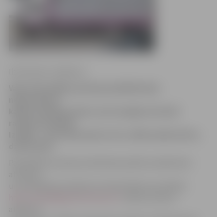
Ilze Knusle-Jankevica
Vakar Pašvaldības policijas palīdzība bija
nepieciešama
kādam laulātam pārim, kurš nespēja atrisināt
radušos konfliktu.
Izrādās – sievai bija apnicis vīra, tālbraucēja šofera,
dzīvesveids.
Pašvaldības policijas priekšnieka palīdze sabiedrisko
attiecību
un juridiskajos jautājumos Sandra Reksce portālam
http://www.jelgavasvestnesis.lv/
stāsta, ka sieva
atņēmusi