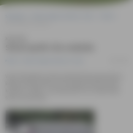
Sākumlapa
Portāla “Jelgavas Vēstnesis” arhīvs
Pilsētā
Sievai apnīk vīra nodarbe
Klausīties
Sievai apnīk vīra nodarbe
30/07/2009
Pilsētā
Portāla “Jelgavas Vēstnesis” arhīvs
Vakar Pašvaldības policijas palīdzība bija nepieciešama
kādam laulātam pārim, kurš nespēja atrisināt radušos
konfliktu. Izrādās – sievai bija apnicis vīra, tālbraucēja
šofera, dzīvesveids.