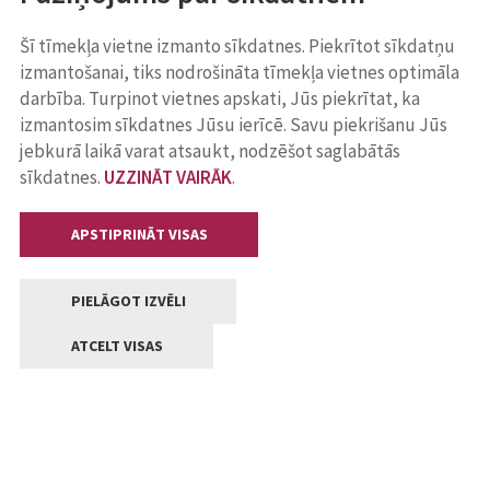
Šī tīmekļa vietne izmanto sīkdatnes. Piekrītot sīkdatņu
izmantošanai, tiks nodrošināta tīmekļa vietnes optimāla
darbība. Turpinot vietnes apskati, Jūs piekrītat, ka
izmantosim sīkdatnes Jūsu ierīcē. Savu piekrišanu Jūs
jebkurā laikā varat atsaukt, nodzēšot saglabātās
sīkdatnes.
UZZINĀT VAIRĀK
.
APSTIPRINĀT VISAS
PIELĀGOT IZVĒLI
ATCELT VISAS