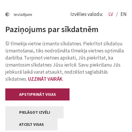
Izvēlies valodu:
LV
EN
Iestatījumi
Paziņojums par sīkdatnēm
Šī tīmekļa vietne izmanto sīkdatnes. Piekrītot sīkdatņu
izmantošanai, tiks nodrošināta tīmekļa vietnes optimāla
darbība. Turpinot vietnes apskati, Jūs piekrītat, ka
izmantosim sīkdatnes Jūsu ierīcē. Savu piekrišanu Jūs
jebkurā laikā varat atsaukt, nodzēšot saglabātās
sīkdatnes.
UZZINĀT VAIRĀK
.
APSTIPRINĀT VISAS
PIELĀGOT IZVĒLI
ATCELT VISAS