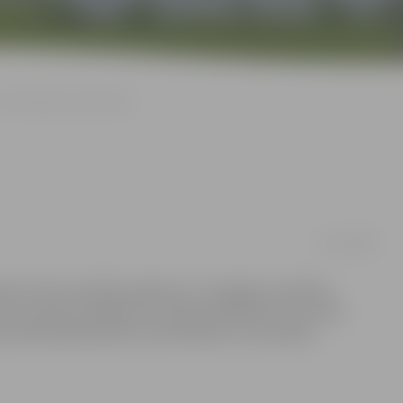
Sirds kabinets atkal vaļā!
10/11/2008
tvērto Sirds veselības kabinetu ir Zemgales veselības
cinot izmantot iespēju bez maksas pārbaudīt savu sirds
ra 205. kabinetā durvis vēra šodien, 10. novembrī.