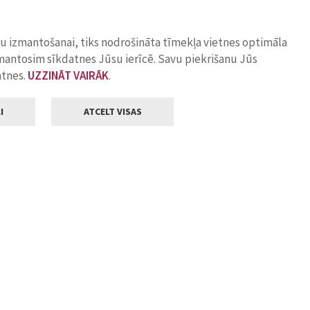
ņu izmantošanai, tiks nodrošināta tīmekļa vietnes optimāla
zmantosim sīkdatnes Jūsu ierīcē. Savu piekrišanu Jūs
atnes.
UZZINĀT VAIRĀK
.
I
ATCELT VISAS
Klientu apkalpošana
ilsētas pašvaldība
Darba laiks
, Jelgava, LV-3001
Pirmdienās
8.00 - 18.00
Otrdienās
8.00 - 17.00
22
Trešdienās
8.00 - 17.00
va.lv