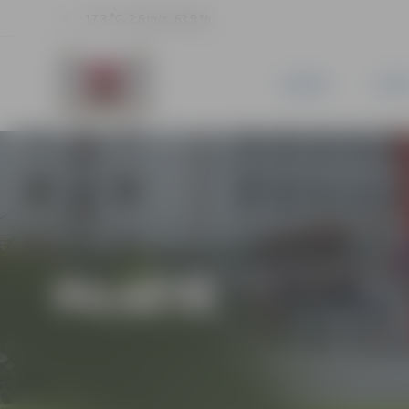
17.3 °C, 2.6 m/s, 63.9 %
JAUNUMI
PILSĒ
PILSĒTĀ