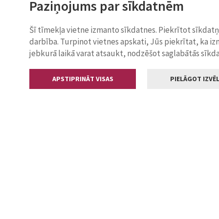
Paziņojums par sīkdatnēm
Šī tīmekļa vietne izmanto sīkdatnes. Piekrītot sīkdat
darbība. Turpinot vietnes apskati, Jūs piekrītat, ka i
jebkurā laikā varat atsaukt, nodzēšot saglabātās sīkd
APSTIPRINĀT VISAS
PIELĀGOT IZVĒL
Kontakti
Jelgavas valstp
Lielā iela 11
+371 630055
pasts@jelga