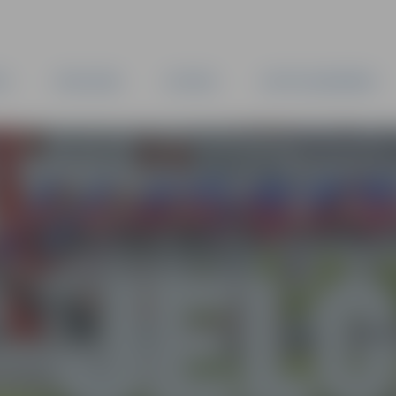
TA
PAŠVALDĪBA
IESTĀDES
KAPITĀLSABIEDRĪBAS