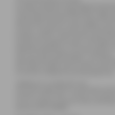
arī Jelgavā ir Sabiedrības veselības aģentūras pārziņā
Sirds veselības kabineta svinīgajā atklāšanā Jelgavā 
veselības aģentūras direktors Uldis Līkops neslēpa pr
laikā, kad valstī vairāk tiek runāts par slēgšanu, kaut k
arī atvērts. «Tas apliecina, ka valstī tomēr tiek domāts
profilakses attīstību, turklāt šī kabineta mērķis atbi
veselības centra kopējai koncepcijai – iedzīvotājiem 
pieejamākus pakalpojumus,» tā U.Līkops, piebilstot,
valstī ir jau 20 Sirds veselības kabineti. To darbība jau
apliecinājusi šāda kabineta lietderību, proti, iedzīvotā
sirds veselību var gādāt, kamēr to slimība nav skārusi,
arī izvairīties no iespējamiem saslimšanas gadījumiem.
Jāatgādina, ka nu, lai pārbaudītu savas
sirds veselību, jelgavniekiem nav nepieciešams nedz ā
nosūtījums, nedz arī nauda – to ikviens, kurš sasniedz
vecumu, reizi gadā var izdarīt bez maksas, iepriekš gan
piesakot pa tālruni 63084004.