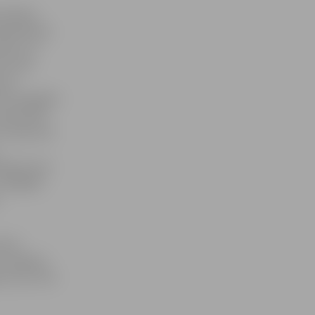
. Šodien
Sabiedrības
ieku, ka
as tiek
 par
lsts Zemgales
nodrošināt
 ka kopumā
ji par savu
 tādējādi
rsta
is 18 gadu
 savu vizīti