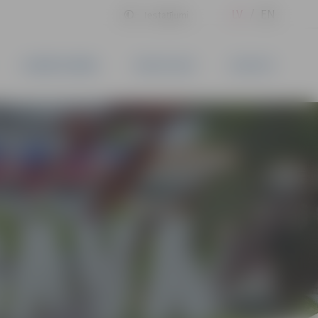
LV
EN
Iestatījumi
UZŅĒMĒJDARBĪBA
PAKALPOJUMI
KONTAKTI