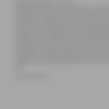
Apmeklētāji, atnākot uz vizīti, tiks
profilaktiski izmeklēti. Varēs veikt auguma un svara 
noteikt ķermeņa masas indeksu, holesterīna līmeni, i
asinsspiedienu, noteikt cukura līmeni asinīs, noņemt 
analīzes. Sirds veselības kabineta māsa Spodra Kovaļ
izskaidros šo un citu rādītāju (vecums, nelabvēlīga ie
smēķēšana, cukura diabēts, hipertensija, aptaukošan
holesterīna līmenis, stresa situācijas) ietekmi uz sirds
kā arī sniegs konsultācijas par sirds un asinsvadu slim
un pastāstīs, kā rūpēties un saglabāt savu veselību. Vi
noslēgumā ikviens apmeklētājs saņems Sirds veselīb
karti.
FOTO: Ivars Veiliņš