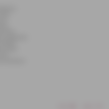
mērījumus,
zmērīt
asins
evska
dzimtība,
ās, paaugstināts
 veselību,
ību riskiem
zītes
as novērtējuma
Drukāt
Dalīties