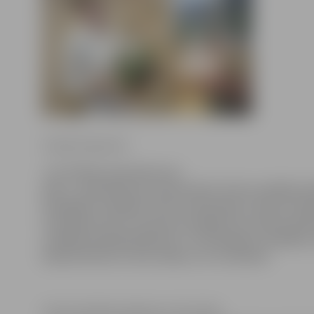
Sintija Čepanone
«Uz rītdienu pieraksts jau
pilns,» gandarīti par jaunatvērto Sirds veselības k
Zemgales veselības centra darbinieki, ikvienu iedz
turpmāk aicinot izmantot iespēju bez maksas pārb
veselību īpašajā kabinetā. Tas Zemgales veselības 
kabinetā durvis vēra šodien, 10. novembrī.
Sirds Veselības kabineti visā Latvijā,