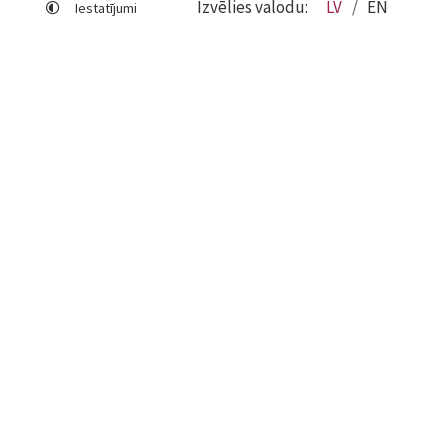
Izvēlies valodu:
LV
EN
Iestatījumi
Lapas karte
Viegli lasīt
Sociālo mediju lietošana
Sīkdatņu izmantošana
Piekļūstamības paziņojums