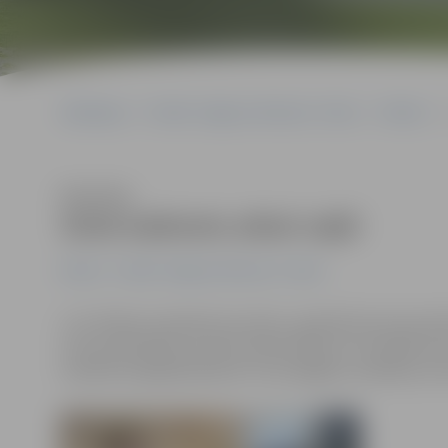
Sākumlapa
Portāla “Jelgavas Vēstnesis” arhīvs
Pilsētā
Klausīties
Sirds kabinets atkal vaļā!
Pilsētā
Portāla “Jelgavas Vēstnesis” arhīvs
«Uz rītdienu pieraksts jau pilns,» gandarīti par jauna
centra darbinieki, ikvienu iedzīvotāju arī turpmāk ai
veselību īpašajā kabinetā. Tas Zemgales veselības cent