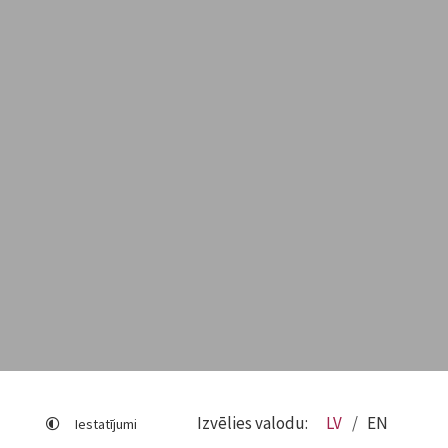
Izvēlies valodu:
LV
EN
Iestatījumi