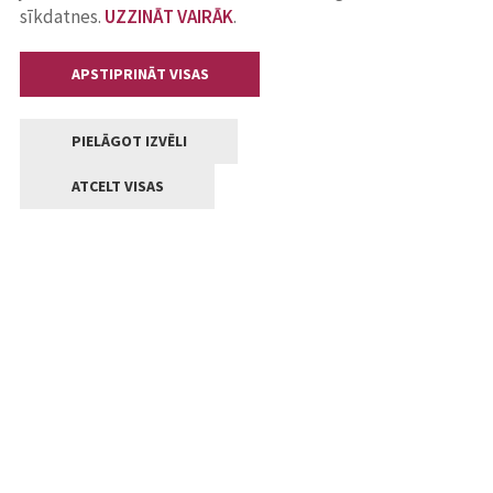
sīkdatnes.
UZZINĀT VAIRĀK
.
APSTIPRINĀT VISAS
PIELĀGOT IZVĒLI
ATCELT VISAS
Kontakti
Jelgavas valstpilsētas pašvaldība
Lielā iela 11, Jelgava, LV-3001