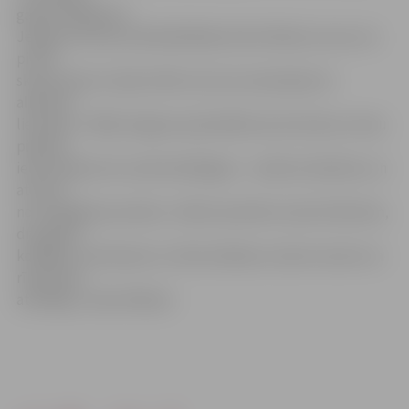
gandrīz 800 bērni.
Jelgavas domes priekšsēdētājs Andris Rāviņš uzsver, ka
pirmā
skolas diena ir īpaši svētki, kas nav savienojami ar
alkohola
lietošanu. Tādēļ Jelgavas pašvaldība aicina ikvienu mūsu
pilsētas
iedzīvotāju būt sociāli atbildīgam – nelietot alkoholu un
atturēt
no tā iegādes jauniešus. «Būsim piemērs saviem bērniem,
draugiem,
kolēģiem, kaimiņiem un līdzcilvēkiem, būsim vienoti un
rīkosimies
atbildīgi,» saka A.Rāviņš.