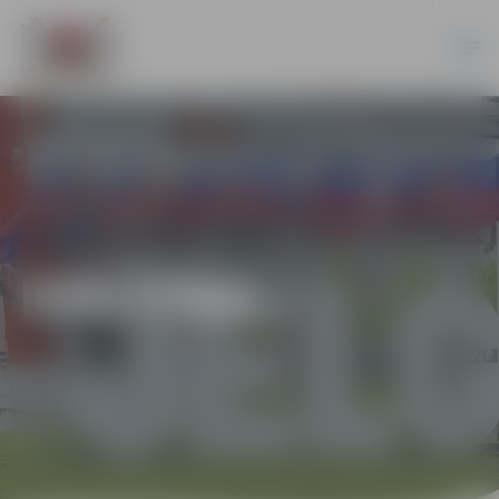
IZGLĪTĪBA