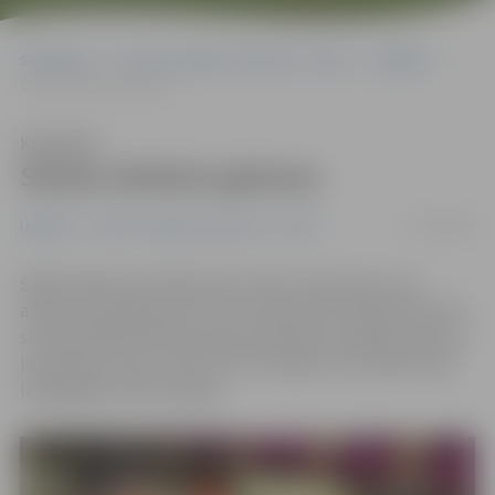
Sākumlapa
Portāla “Jelgavas Vēstnesis” arhīvs
Izglītība
Skolas darbam gatavas
Klausīties
Skolas darbam gatavas
31/08/2009
Izglītība
Portāla “Jelgavas Vēstnesis” arhīvs
Šajās dienās pie skolām sāk izvietot ceļa zīmes, kas
atļauto braukšanas ātrumu ierobežo līdz 40 kilometriem
stundā. Šāda kārtība pirmās septembra nedēļas ieviesta,
lai skolēnu ceļš uz skolu būtu drošāks. Par drošību šajā
laikā gādās arī likumsargi.