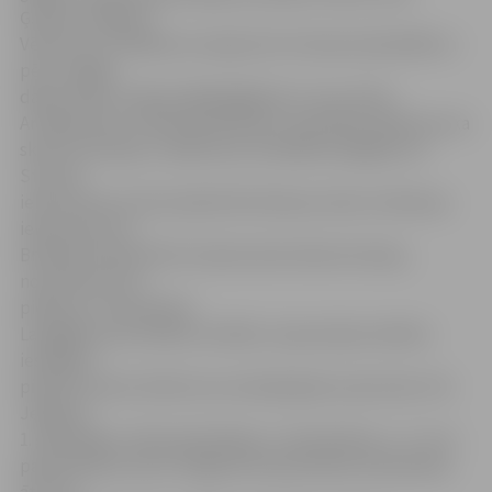
Ģ.Eliasa Jelgavas
Vēstures un mākslas muzejā, bet Sv.Annas katedrālē un
pēc svinīgās
daļas dosies tradicionālajā gājienā uz savu skolu.
Arī aģentūras «Pilsētsaimniecība» speciālisti apliecina, ka
skolu teritorijas ir sakārtotas. Šonedēļ noslēgsies arī
Strazdu
ielas posma no Kronvalda līdz Akmeņu ielai un Akmeņu
ielas posma no
Brīvības bulvāra līdz Imantas ielai rekonstrukcija,
nodrošinot ērtu
piekļuvi 4. vidusskolai.
Lai gādātu par skolēnu drošību, kopumā pie mācību
iestādēm
pilsētā izvietos 26 ātrumu ierobežojošas ceļa zīmes. Pie
Jelgavas
1. ģimnāzijas, Valsts ģimnāzijas, 5. vidusskolas, 2., 3. un 4.
pamatskolas, kā arī Jelgavas Amatniecības vidusskolas
ātrumu