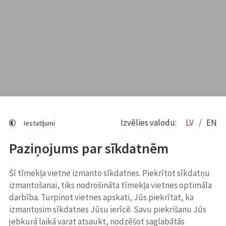
Izvēlies valodu:
LV
EN
Iestatījumi
Paziņojums par sīkdatnēm
Šī tīmekļa vietne izmanto sīkdatnes. Piekrītot sīkdatņu
izmantošanai, tiks nodrošināta tīmekļa vietnes optimāla
darbība. Turpinot vietnes apskati, Jūs piekrītat, ka
izmantosim sīkdatnes Jūsu ierīcē. Savu piekrišanu Jūs
jebkurā laikā varat atsaukt, nodzēšot saglabātās