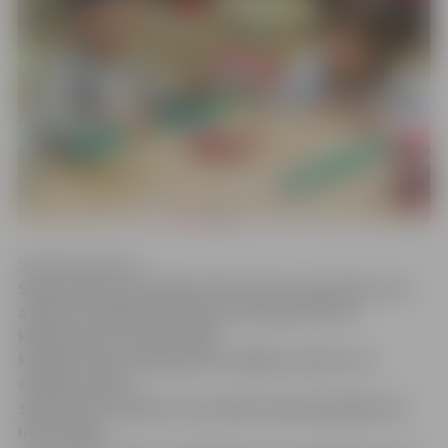
Sintija Čepanone
Šajās dienās pie skolām sāk izvietot ceļa zīmes, kas
atļauto braukšanas ātrumu ierobežo līdz 40
kilometriem stundā. Šāda
kārtība pirmās septembra nedēļas ieviesta, lai
skolēnu ceļš uz
skolu būtu drošāks. Par drošību šajā laikā gādās arī
likumsargi.