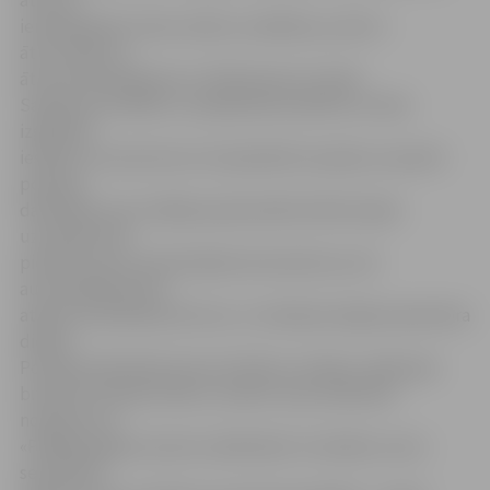
ierobežojošas zīmes netiks uzstādītas, jo šeit ir
ātrumvaļņi un
ātruma ierobežojums ir 30 kilometri stundā.
Satiksmes drošību un sabiedrisko kārtību ne tikai
izglītības
iestāžu tuvumā, bet arī visā pilsētā turpinās uzraudzīt
policijas
darbinieki, kas strādās pastiprinātā režīmā. Īpaša
uzmanība tiks
pievērsta tam, kā tiek šķērsota brauktuve, kā
autovadītāji ievēro
atļauto braukšanas ātrumu, it sevišķi pirmajās septembra
dienās.
Policijas darbinieki aicina arī bērnu vecākus, šķērsojot
brauktuvi kopā ar bērnu, ievērot ceļu satiksmes
noteikumus.
«Pēdējos gados aizvien vairāk kļūst to skolēnu, kas 1.
septembrī