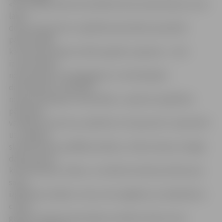
«Šīs nedēļas sākumā noslēdzās skolu pieņemšana, kuras
laikā
domes deputāti un Izglītības pārvaldes speciālisti
pārliecinājās,
ka skolas jaunajam mācību gadam ir gatavas – tās ir
izremontētas,
nodrošinātas ar pedagogiem un tehniskajiem
darbiniekiem, mācībām
nepieciešamajiem materiāliem,» apliecina Izglītības
pārvaldes
vadītāja Gunta Auza, piebilstot, ka kopumā 1. septembrī
uz Jelgavas
skolām dosies ap 8000 audzēkņu. Zinību dienas svinīgās
daļas sākums
katrā skolā jau zināms, un skolēni aicināti pulcēties pie
savas
izglītības iestādes. G.Auza vien atgādina, ka atšķirībā no
citiem
gadiem Spīdolas ģimnāzijas audzēkņi tiksies nevis