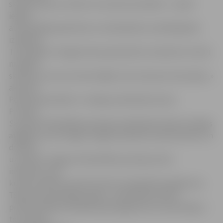
skolā ierodas ar skūteri vai savā automašīnā – vasarā
iegūta
autovadītāja apliecība un skolasbiedru priekšā gribas
izrādīties.
Tieši tāpēc arī šogad mēs pastiprināti uzmanīsim ne tikai
mazākos
skolēnus, kas ceļu mēro kājām, bet arī jaunos braucējus,»
akcentē
Policijas pārvaldes 3. nodaļas priekšnieks Aivars
Putniņš.
Savukārt Pašvaldības policijas priekšnieks Viktors Vanags
atgādina, ka arī šogad Jelgavas pilsētas skolās kārtību un
drošību
uzraudzīs Jelgavas Pašvaldības policijas skolu
inspektori, pie
kuriem skolēni aicināti vērsties neskaidrību gadījumos.
Tāpat kā iepriekšējos gados, pašvaldība katram
pirmklasniekam dāvinās īpaši sagatavotus atstarotājus –
tos saņems