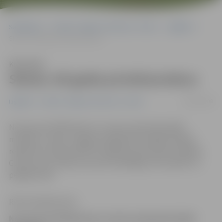
Sākumlapa
Portāla “Jelgavas Vēstnesis” arhīvs
Izglītība
Skolas vēl gaida pirmklasniekus
Klausīties
Skolas vēl gaida pirmklasniekus
29/05/2008
Izglītība
Portāla “Jelgavas Vēstnesis” arhīvs
No kopumā 700 bērniem, kuriem septembrī jāsāk
mācības 1. klasē, Jelgavas izglītības iestādēs pašlaik
reģistrēti vairāk nekā 570. Izglītības pārvaldes vadītāja
Gunta Auza vecākus aicina šo atbildīgo soli neatlikt uz
pēdējo brīdi.
Ritma Gaidamoviča
No kopumā 700 bērniem, kuriem septembrī jāsāk