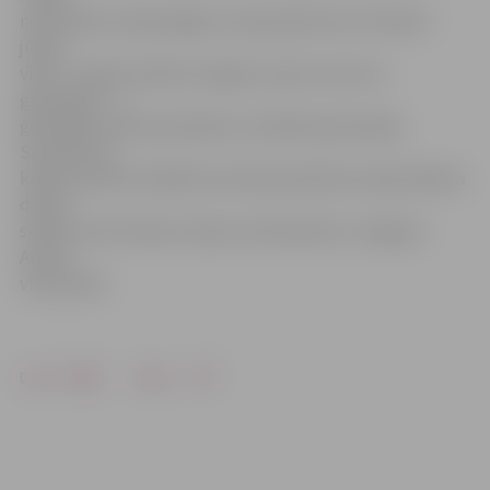
norisināsies maija beigās un jūnija sākumā, 10. klasēs –
jūnija
vidū. 7. klasēs skolēnus šogad uzņems visas trīs
ģimnāzijas – 1.
ģimnāzija, Valsts ģimnāzija un Spīdolas ģimnāzija.
Savukārt 10.
klasēs skolēni mācībām aicināti pieteikties sešās pilsētas
dienas
skolās, kā arī Vakara (maiņu) vidusskolā un Jelgavas
Amatu
vidusskolā.
Drukāt
Dalīties