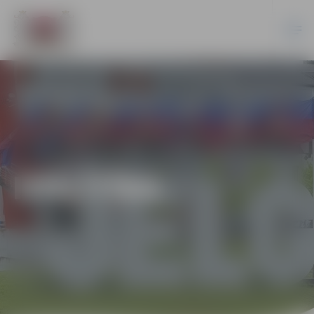
IZGLĪTĪBA