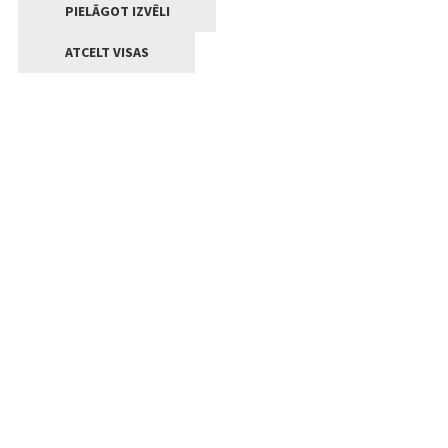
PIELĀGOT IZVĒLI
ATCELT VISAS
Kontakti
Jelgavas valstpilsētas pašvaldība
Lielā iela 11, Jelgava, LV-3001
+371 63005522
pasts@jelgava.lv
Klientu apkalpošana