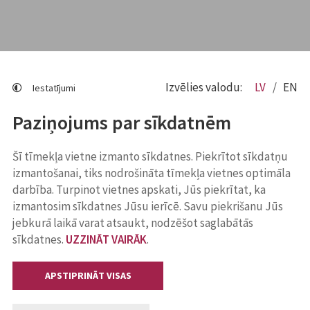
Izvēlies valodu:
LV
EN
Iestatījumi
Paziņojums par sīkdatnēm
Šī tīmekļa vietne izmanto sīkdatnes. Piekrītot sīkdatņu
izmantošanai, tiks nodrošināta tīmekļa vietnes optimāla
darbība. Turpinot vietnes apskati, Jūs piekrītat, ka
izmantosim sīkdatnes Jūsu ierīcē. Savu piekrišanu Jūs
jebkurā laikā varat atsaukt, nodzēšot saglabātās
sīkdatnes.
UZZINĀT VAIRĀK
.
APSTIPRINĀT VISAS