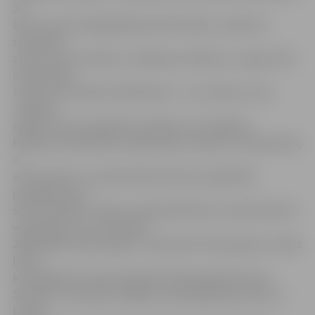
30
bērni, kuriem šajā gadā jāuzsāk mācības, saņēmuši
speciālistu
atzinumu par mācību uzsākšanas atlikšanu uz gadu. Bet
informācijas
trūkst par vairāk kā 120 bērniem – nav zināms, kuras
Jelgavas,
rajona vai citas izglītības iestādes viņi izvēlēsies.
Pašlaik pirmklasnieku reģistrācija turpinās 3. pamatskolā,
4.
vidusskolā un 2. pamatskolā. Kā liecina Izglītības
pārvaldes dati,
šobrīd pilnībā 1. klases nokomplektētas 4. pamatskolā, 5.
vidusskolā un 6. vidusskolā.
2008./2009. mācību gada 1. septembrī skolas gaitas uzsāks
bērni,
kam šogad būs septiņi gadi jeb 2001. gadā dzimušie.
Skolēnu uzņemšana Jelgavas vispārizglītojošo skolu 7.
klasēs