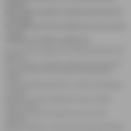
mācības 1.
klasē, Jelgavas izglītības iestādēs pašlaik reģistrēti
vairāk nekā
570. Izglītības pārvaldes vadītāja Gunta Auza vecākus
aicina šo
atbildīgo soli neatlikt uz pēdējo brīdi.
G.Auza vecākiem atgādina, ka izvēlētajā skolā bērns būtu
jāpiesaka
līdz 31. maijam, lai izglītības iestādes pilnvērtīgi varētu
organizēt darbu, tostarp saplānot skolotāju darba
slodzes,
interešu izglītības programmas, izvērtēt nodrošinājumu
ar mācību
grāmatām. Savukārt vecākiem tas vairotu drošības
sajūtu, ka skola
izdarījusi visu, lai bērna mācību process noritētu
pārdomāti.
Patlaban mācībām 1. klasē pieteikti vairāk nekā 570 bērni.