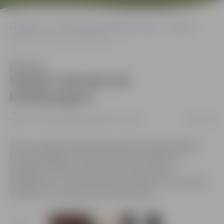
Sākumlapa
Portāla “Jelgavas Vēstnesis” arhīvs
Pilsētā
Skolēni ciemojas pie kārtībsargiem
Klausīties
Skolēni ciemojas pie
kārtībsargiem
20/02/2009
Pilsētā
Portāla “Jelgavas Vēstnesis” arhīvs
Šodien Jelgavas Pašvaldības policijā viesojās Jelgavas
Valsts ģimnāzijas 9. klases skolēni, lai noskatītos
izglītojošu īsfilmu par jauniešu attiecībām un
pārkāpumiem, kā arī iepazītos ar policistu profesionālo
aprīkojumu un aplūkotu policijas telpas.