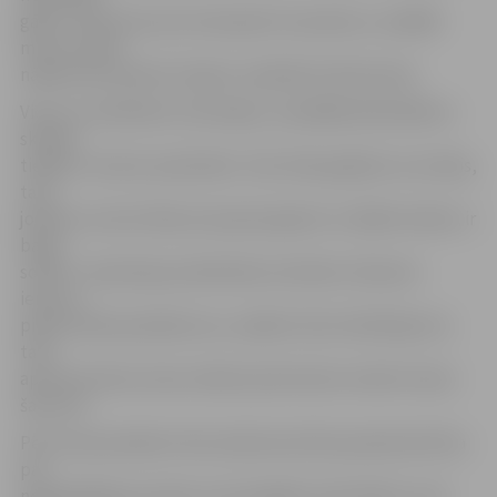
gāzei. Tikai aicinu jūs nenospiest šo podziņu, savādāk
mums visiem
nāksies ātri pamest telpas!» piebilda G.Akmentiņš.
Vienu no skolēniem interesēja, vai pēdējā laikā kādā no
skolām
tiešām ir atrasts spridzeklis. «Nē, tādu gadījumu nav bijis,
taču
jokdari, kuriem likās aizraujoši pajokot ar tādām lietām, ir
bargi
sodīti,» tā policijas priekšnieka vietnieks. Dienesta
ieročus,
pildot darba pienākumus, sanākot lietot ārkārtīgi reti,
taču
aptuveni divas reizes mēnesī policistiem notiek treniņi
šautuvē.
Pēc tam jauniešiem tika nodemonstrēta pamācoša filma
par
nepilngadīgu jauniešu savstarpējām attiecībām, kurā