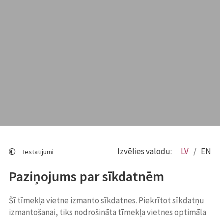
Izvēlies valodu:
LV
EN
Iestatījumi
Paziņojums par sīkdatnēm
Šī tīmekļa vietne izmanto sīkdatnes. Piekrītot sīkdatņu
izmantošanai, tiks nodrošināta tīmekļa vietnes optimāla