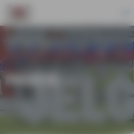
PILSĒTĀ