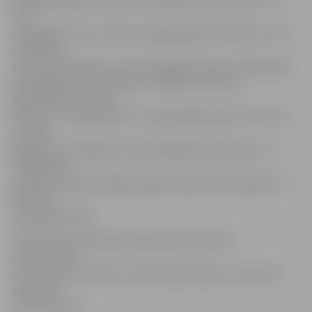
tika
atspoguļots, kas notiek ar pārgalvīgiem skolēniem, kuri
neapzinās
savas rīcības sekas un lieto aizliegtās vielas. Filmas gaitā
skatītājiem bija iespējams izvēlēties, kā filmas
galvenajam varonim
rīkoties – vai apmeklēt vai neapmeklēt ballīti, lietot vai
nelietot
alkoholu, pamēģināt vai nepamēģināt marihuānu un
tamlīdzīgi.
Stāstam nebija laimīgas beigas, tāpēc klātesošajiem tā
bija laba
viela pārdomām.
Pēc filmas noskatīšanās jaunieši apskatīja arī
medicīniskās
atskurbtuves telpas, kā arī policijas telpas, kurās tiek
reģistrēti
visi izsaukumi.