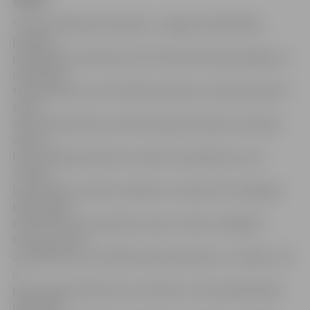
telpas.
Sveicot klātesošos skolēnus, Jelgavas Pašvaldības
policijas
priekšnieka vietnieks Guntars Akmentiņš pasmaidīja, ka
ieradušās ir
tikai meitenes, lai arī nākotnes plānus ar policiju parasti
saista
puiši. Skolniecēm īsumā tika iepazīstinātas ar policijas
vēsturi,
kā arī varēja iepazīties ar policistu aprīkojumu, kas
izraisīja
lielu meiteņu interesi. Aplūkot un aptaustīt varēja gan
kārtībsargu
dienesta ieročus (pistoles, bises, steki), iemēģināt
bruņuvesti, kā
arī pārbaudīt, kā strādā metālu detektors un rācijas. «Šis
ir
piparu gāzes baloniņš, kura efekts ir vēl nepatīkamāks
nekā asaru