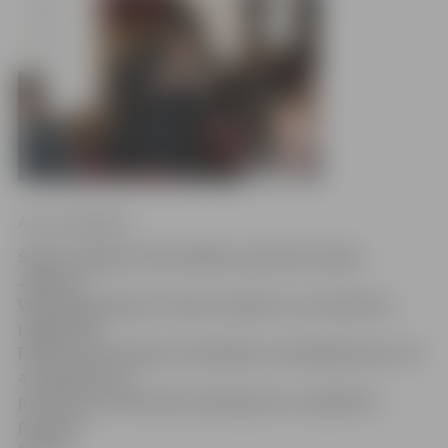
Arturs Neikšāns
Šodien Jelgavas Pašvaldības policijā viesojās
Jelgavas
Valsts ģimnāzijas 9. klases skolēni, lai noskatītos
izglītojošu
īsfilmu par jauniešu attiecībām un pārkāpumiem, kā
arī iepazītos ar
policistu profesionālo aprīkojumu un aplūkotu
policijas