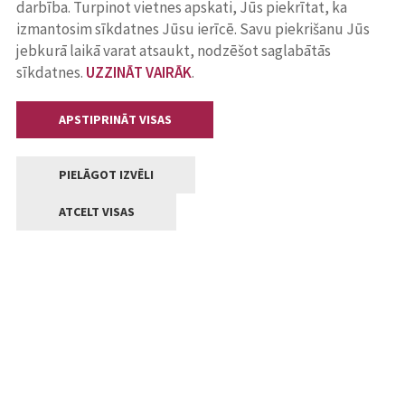
darbība. Turpinot vietnes apskati, Jūs piekrītat, ka
izmantosim sīkdatnes Jūsu ierīcē. Savu piekrišanu Jūs
jebkurā laikā varat atsaukt, nodzēšot saglabātās
sīkdatnes.
UZZINĀT VAIRĀK
.
APSTIPRINĀT VISAS
PIELĀGOT IZVĒLI
ATCELT VISAS
Kontakti