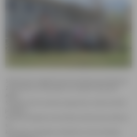
Skolēnuprāt, negaidīti interesanta bija prezentācija par
Zemessardzi un tās darbību, ko vadīja virsleitnante
Agrita
Stankeviča. Pēc iniciatīvas organizatoru teiktā, skolēnu
jautājumi
nerimās vēl ilgi pēc prezentācijas. Īpaši daudz jautājumu
un
komentāru izskanēja no skolēniem, kuri jau darbojas