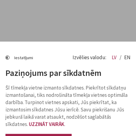
Izvēlies valodu:
LV
EN
Iestatījumi
Paziņojums par sīkdatnēm
Šī tīmekļa vietne izmanto sīkdatnes. Piekrītot sīkdatņu
izmantošanai, tiks nodrošināta tīmekļa vietnes optimāla
darbība. Turpinot vietnes apskati, Jūs piekrītat, ka
izmantosim sīkdatnes Jūsu ierīcē. Savu piekrišanu Jūs
jebkurā laikā varat atsaukt, nodzēšot saglabātās
sīkdatnes.
UZZINĀT VAIRĀK
.