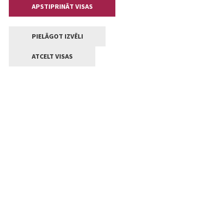
APSTIPRINĀT VISAS
PIELĀGOT IZVĒLI
ATCELT VISAS
Kontakti
Jelgavas valstpilsētas pašvaldība
Lielā iela 11, Jelgava, LV-3001
+371 63005522
pasts@jelgava.lv