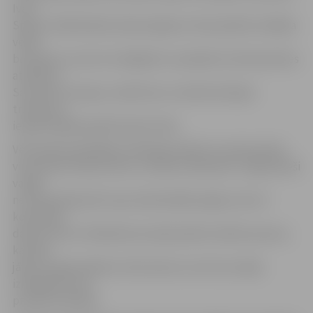
Ivars
Spalva. Dalībniekiem bija iespēja ne tikai aplūkot dažāda
veida
bruņojumu, bet arī izmēģināt un pielaikot Zemessardzes
atribūtus.
Savukārt ar kaujas, medicīnas un administrācijas
transportu
iepazīstināja kaprālis Dainis Gribs.
Vēl skolēni piedalījās militārajā stafetē, ko pārraudzīja
virsseržanti Oskars Karls un Ainārs Goldmanis. Tajā jaunieši
varēja
ne tikai pārbaudīt savas individuālās spējas, bet arī
komandas
darba nozīmi. Skolēniem jo īpaši patika stafetes posms,
kas bija
jāveic ar gāzmaskām, kā arī posms, kurā viņi varēja
izmēģināt savas
prasmes šaušanā.