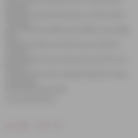
Nacionālā
bibliotēka, Latvijas Nacionālā operu un balets, Rāznas
Nacionālais
parks, Slīteres Nacionālais parks, Mākslas muzejs «Rīgas
Birža»,
Dekoratīvās mākslas un dizaina muzejs, izstāžu zāle
«Arsenāls»,
Oskara Kalpaka muzejs un piemiņas vieta «Airītes», LKA
Rīgas Kino
muzejs, Romana Sutas un Aleksandras Beļcovas muzejs,
Zemessardze,
Ziemassvētku kauju muzejs.
Foto: publicitātes foto
Drukāt
Dalīties