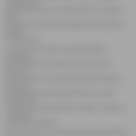
Jaunsardzē vai
plāno tajā iesaistīties, un tādi ir gandrīz katrā Jelgavas
skolā,
informē iniciatīvas «Nacionālo dārgumu jaunatklāšana»
vadītāja
Elīna Miķelsone.
Ar sakaru ierīcēm skolēnus iepazīstināja štāba
virsseržants
Egils Hibšmanis. Viņš mācīja darboties ar rācijām –
pieņemt un
nodot ziņojumus. Lai gan sākotnēji skolēni domāja, ka
rācijas lieto
pēc līdzīga principa kā mobilos telefonus, jaunieši
atklāja, ka tas
nav nemaz tik vienkārši, kā šķiet no malas, un ziņojumu
nodošanā un
saņemšanā ir īpaši knifi.
Plašu apbruņojuma arsenālu iepazīt aicināja virsseržants