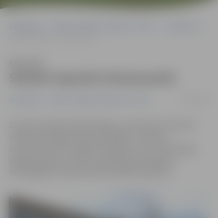
Sākumlapa
Portāla “Jelgavas Vēstnesis” arhīvs
Jauniešiem
Skolēni iepazīst Zemessardzi
Klausīties
Skolēni iepazīst Zemessardzi
27/04/2016
Jauniešiem
Portāla “Jelgavas Vēstnesis” arhīvs
20. aprīlī vairāk nekā 60 skolēnu, iesaistoties iniciatīvā
«Nacionālo dārgumu jaunatklāšana», iepazina
Zemessardzes 52. kājnieku bataljonu, kur zemessargu
sagatavotā piecu posmu piedzīvojumā iepazina
nozīmīgākos Zemessardzes darbības aspektus.