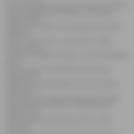
Portāls www.jelgavasvestnesis.lv jau rakstīja, ka iniciatīva
«Nacionālo dārgumu jaunatklāšana» sniedz iespēju
Jelgavas pilsētas,
Jelgavas un Ozolnieku novadu izglītības iestāžu klašu
kolektīviem
iepazīt un veikt uzdevumus nacionālās un lokālās
nozīmes objektos,
vienlaikus sacenšoties par balvām, un tā tiek realizēta kā
dāvana
Latvijai simtgadē. Jaunatklāšanas procesā īpašus
piedzīvojumus
sagādājuši 20 nacionālie dārgumi: Gaujas Nacionālais
parks, Ķemeru
Nacionālais parks, Latvijas Nacionālais Arhīvs, Latvijas
Nacionālais botāniskais dārzs, Latvijas Nacionālais
mākslas muzejs,
Latvijas Nacionālais simfoniskais orķestri, Latvijas
Nacionālais
teātris, Latvijas Nacionālais vēstures muzejs, Latvijas