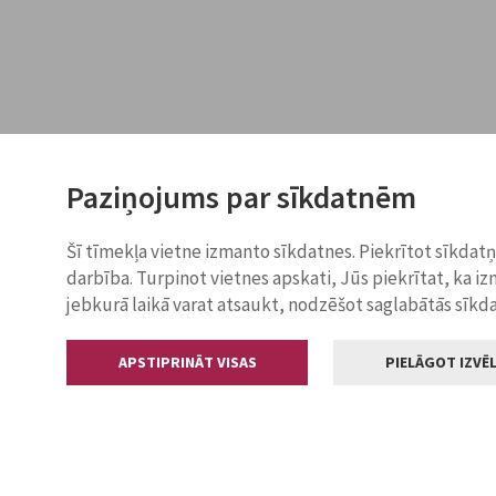
Paziņojums par sīkdatnēm
Šī tīmekļa vietne izmanto sīkdatnes. Piekrītot sīkdat
darbība. Turpinot vietnes apskati, Jūs piekrītat, ka i
jebkurā laikā varat atsaukt, nodzēšot saglabātās sīkd
APSTIPRINĀT VISAS
PIELĀGOT IZVĒL