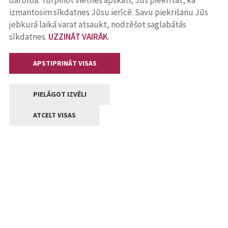
darbība. Turpinot vietnes apskati, Jūs piekrītat, ka
izmantosim sīkdatnes Jūsu ierīcē. Savu piekrišanu Jūs
jebkurā laikā varat atsaukt, nodzēšot saglabātās
sīkdatnes.
UZZINĀT VAIRĀK
.
APSTIPRINĀT VISAS
PIELĀGOT IZVĒLI
ATCELT VISAS
Kontakti