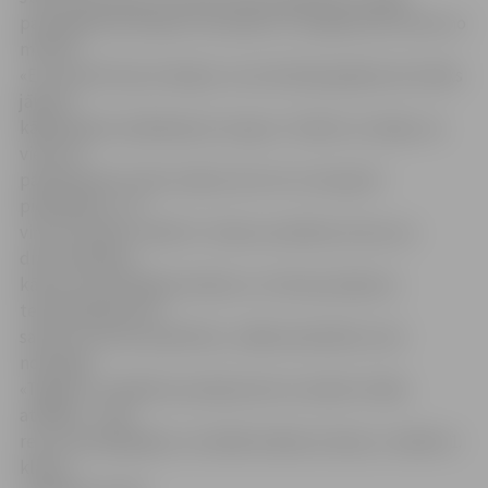
paraugdemonstrējumi vienlaikus ir iespēja atbrīvoties no
mītiem.
«Es vienmēr biju domājusi, ka aizrīšanās gadījumā cilvēks
jākrata
kājām gaisā vai jāklapē pa muguru. Šodien uzzināju, ka
viens no
paņēmieniem neko nedod, bet otrs ir ļoti grūti
piepildāms,» tā
viņa. Savukārt vairāki 11. klases audzēkņi atzina, ka
drīzumā plāno
kārtot autovadītāja tiesības un virkne jautājumu
teorētiskajā testā
saistīta ar pirmo palīdzību, tādēļ nodarbība ir ļoti
noderīga.
«Tagad uz vairākiem jautājumiem es skaidri zināšu
atbildes – kad
reiz esi pamēģinājis, tas labāk iesēžas atmiņā,» norāda 11.
klases