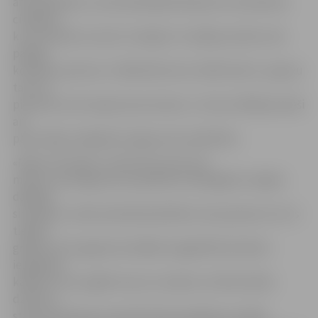
ātro palīdzību, tas konkrētajā brīdī jāuztic konkrētam
cilvēkam,
kurš atrodas tuvumā. «Svarīgi ir to nebļaut pūlim, bet
palūgt
konkrētu personu. Citādi bieži vien cilvēki domā – gan jau
tas otrs
piezvanīs, bet nepiezvana neviens,» tā viņa. Vēlāk jaunieši
arī
paši varēja izmēģināt sniegt pirmo palīdzību.
«Mācos 10. klasē, un līdz šim mums nav
mācīts, kā sniegt pirmo palīdzību. Bioloģijā izrunājam
dažādas
situācijas, tomēr praktiskā darbība ir kas pavisam cits. Es
tiešām
gribētu būt sagatavota šādām negaidītām likstām –
iespējams,
kādreiz tas var glābt manu tuvinieku vai līdzcilvēku
dzīvību,»
stāsta Anastasija. Savukārt Elīna papildina, ka šādi