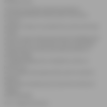
audzēknis Emīls.
Samariešu apvienības pārstāvji pastāstīja arī
par pirmās palīdzības mācību praksi citās valstīs,
uzsverot –
piemēram, Vācijā un Austrijā bērniem skolā notiek īpaši
sanitāru
pulciņi un skolas māsiņai tiek piesaistīti atbildīgie bērni
sanitāri. Protams, viņi neārstē un neveic medicīniskas
manipulācijas, bet skolas vidē mācās teorētiski un
praktiski reaģēt
uz dažādiem gadījumiem. Visbiežāk tie ir bērni un
jaunieši, kuri
arī turpmākās dzīves gaitas plāno saistīt ar medicīnu.
Ideja par
šāda veida tematiskā pulciņa izveidi tiks izvērtēta arī
Jelgavas
Valsts ģimnāzijā.
Foto: «Jelgavas Vēstnesis»