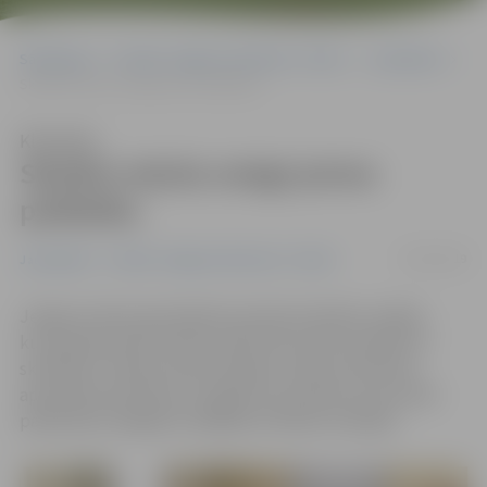
Sākumlapa
Portāla “Jelgavas Vēstnesis” arhīvs
Jauniešiem
Skolēni mācās sniegt pirmo palīdzību
Klausīties
Skolēni mācās sniegt pirmo
palīdzību
30/01/2019
Jauniešiem
Portāla “Jelgavas Vēstnesis” arhīvs
Jelgavas Valsts ģimnāzijā norisinās Veselības nedēļa,
kuras gaitā skolā notiek vairāki informatīvi pasākumi
skolēniem. Šodien skolā viesojās Latvijas Samariešu
apvienības pārstāvji, lai izglītotu jauniešus par pirmās
palīdzības sniegšanu dažādās kritiskās situācijās.