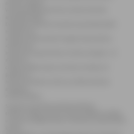
atsaucās Jelgavas
Valsts ģimnāzijas absolvente Latvijas Samariešu
apvienības biedre
Eva Mediņa. Darboties Samariešu apvienībā paralēli
mācībām viņa
uzsāka jau skolas laikā, bet tagad studē medicīnu.
«Šodien visus
interesentus iepazīstinām ar četrām situācijām – kā
rīkoties, ja
cilvēks zaudējis samaņu, bet elpo vai neelpo, kā
palīdzēt, ja
notikusi aizrīšanās, ko darīt, ja cilvēkam sākusies
asiņošana,»
norāda E.Mediņa.
Samariešu apvienības pārstāvji skolēniem
stāstīja un rādīja, kā pareizi rīkoties dažādās situācijās,
uzsverot arī dažādas nianses. Piemēram, ja nepieciešams
izsaukt