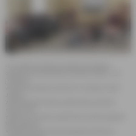
«No vairākiem skolēniem saņēmām ierosinājumu
organizēt pirmās palīdzības praktiskās mācības – tas
jauniešiem
vienlaikus šķiet gana interesenti un noderīgi,» stāsta
Jelgavas
Valsts ģimnāzijas skolēnu pašpārvaldes prezidents
Renārs Tukris,
papildinot, ka skolēnu pašpārvalde uzņēmās organizēt
šādu pasākumu.
Aicinājumam demonstrēt paraugdemonstrējumus