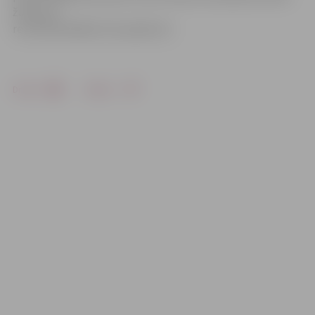
žūrija, kā
rezultātā labākie tiks apbalvoti.
Drukāt
Dalīties