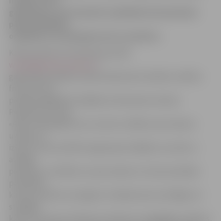
mācību firmu
gadatirgus, kurā topošie uzņēmēji interesentiem
pārdod dažādus
oriģinālus un pašizgatavotus suvenīrus.
Kā ap pulksten 14 novēroja portāls
www.jelgavasvestnesis.lv
,
gadatirgū piedalās vairāk nekā desmit skolēnu mācību
firmas, kuras
piedāvā iegādāties dažādas interesantas mantas.
Piemēram, firmas
«AMG» dibinātāji Arturs, Guntis un Māris savu biznesu
uzsāka, no
izšautu ložu čaulītēm izgatavojot dažādus suvenīrus –
atslēgu
piekariņus, krellītes un pat auskarus. Guntis portālam
pastāstīja,
ka ložu čaulītes viņi iegūst no kādas šautuves Rīgā, kur
strādājot
kāds viņa paziņa. Piekariņu detaļas viņi iegādājas veikalos,