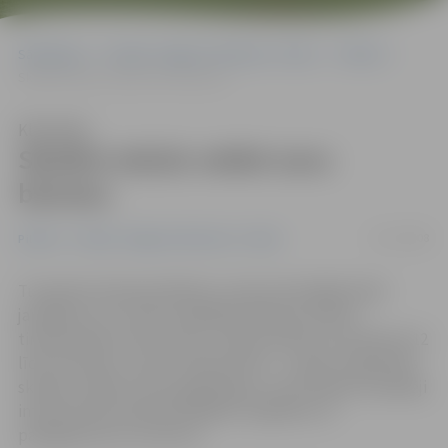
Sākumlapa
Portāla “Jelgavas Vēstnesis” arhīvs
Pilsētā
Skolēni mācās veidot savu biznesu
Klausīties
Skolēni mācās veidot savu
biznesu
15/12/2008
Pilsētā
Portāla “Jelgavas Vēstnesis” arhīvs
Tuvojoties Ziemassvētkiem, aizvien aktuālāks kļūst
jautājums, kur atrast oriģinālas dāvanas. Šodien
tirdzniecības centrā «Vivo», Katoļu ielā 18, no pulksten 12
līdz 19 notiek «Junior Achievement – Latvija» organizēts
skolēnu mācību firmu gadatirgus, kurā topošie uzņēmēji
interesentiem pārdod dažādus oriģinālus un
pašizgatavotus suvenīrus.