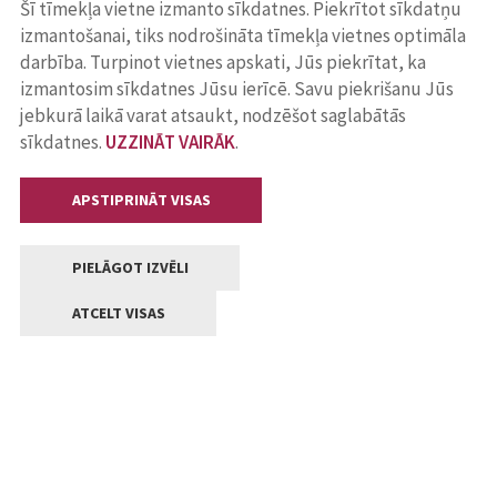
Šī tīmekļa vietne izmanto sīkdatnes. Piekrītot sīkdatņu
izmantošanai, tiks nodrošināta tīmekļa vietnes optimāla
darbība. Turpinot vietnes apskati, Jūs piekrītat, ka
izmantosim sīkdatnes Jūsu ierīcē. Savu piekrišanu Jūs
jebkurā laikā varat atsaukt, nodzēšot saglabātās
sīkdatnes.
UZZINĀT VAIRĀK
.
APSTIPRINĀT VISAS
PIELĀGOT IZVĒLI
ATCELT VISAS