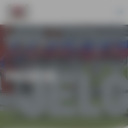
PILSĒTĀ