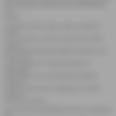
izjaucot jau gatavus piekariņus, pēc tam klāt pieliekot
ložu
čaulītes.
Savukārt Aija, Kristīne, Egita un Agita ir izveidojušas
mācību
firmu «Trouvaille», kas latīņu valodā nozīmē «laimīgs
atradums».
Meitenes pārdošanā piedāvā iegādāties dažādus laimes
kociņus, kuru
cena ir atkarīga no tā, cik ilgs laiks ieguldīts tā
izgatavošanā.
Aija portālam atzina, ka apmeklētājiem piedāvātā
produkcija
interesē, un kāds arī kaut ko iegādājas, taču lielāka
piekrišana
tomēr esot viņu skolā.
Viena no tirdziņa apmeklētājām Sanita, kura uz gadatirgu
bija