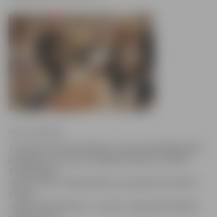
Arturs Neikšāns
Tuvojoties Ziemassvētkiem, aizvien aktuālāks kļūst
jautājums, kur atrast oriģinālas dāvanas. Šodien
tirdzniecības
centrā «Vivo», Katoļu ielā 18, no pulksten 12 līdz 19
notiek
«Junior Achievement – Latvija» organizēts skolēnu