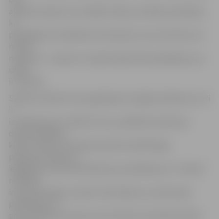
atnākusi kopā ar savu dēlēnu Ediju, portālam pastāstīja,
ka
piedāvājums izskatās ļoti interesants, taču vēl neko viņi
neesot
nopirkuši – vispirms ir nopietni jāizvērtē piedāvājums, jo
izvēle
ir ļoti liela.
Skolēnu mācību firmu gadatirgi ir iespēja skolēniem, kuri
ir
izveidojuši savu mācību firmu, piedāvāt produkciju
daudz plašākam
klientu lokam, kā arī gūt pieredzi mārketingā,
pārliecinot klientus
iegādāties tieši konkrētā jaunā uzņēmēja preci. Tirdziņā
redzētās
inovatīvās idejas, stendu noformējumu, produkcijas
pārdošanas un
prezentēšanas prasmes, kā arī darbu komandā izvērtēs