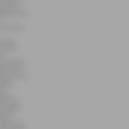
nas maksas
biļetes cenas
.
s sekretāre
b 13,50
 tomēr ir
40
ārtnes bērni,
tes nereti
iem pulciņiem
 maksas
ēni,
lojumus
ī. Līdzīga
ta vairāk
 klašu
 kādā mēnesī