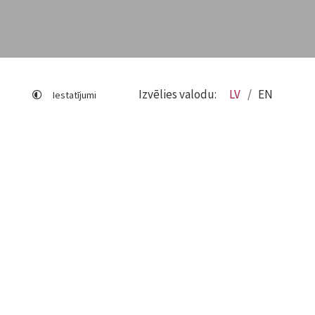
Izvēlies valodu:
LV
EN
Iestatījumi
Lapas karte