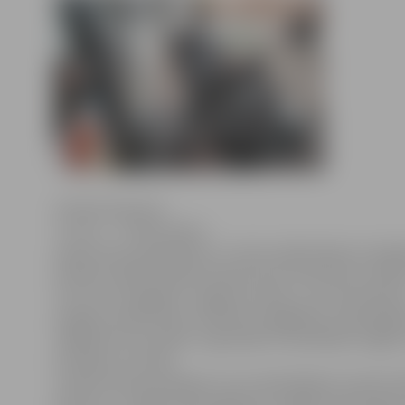
Sintija Čepanone
T
o, ka 1. – 4. klašu bērni,
pateicoties pašvaldības un valsts piešķirtajiem atvie
pilsētas sabiedriskajā transportā var braukt bez maksa
zina. Viņi, kā apgalvo Jelgavas skolās, ir arī informēti p
iespēju vecāko klašu skolēniem iegādāties mēnešbiļe
tādēļ līdz šim skolām, organizējot mēnešbiļešu iegādi
problēmu nav bijis.
«Vecāki raksta iesniegumu par mēnešbiļetes nepieci
bērnam, un tālāk skola organizē to iegādi. Kopš augus