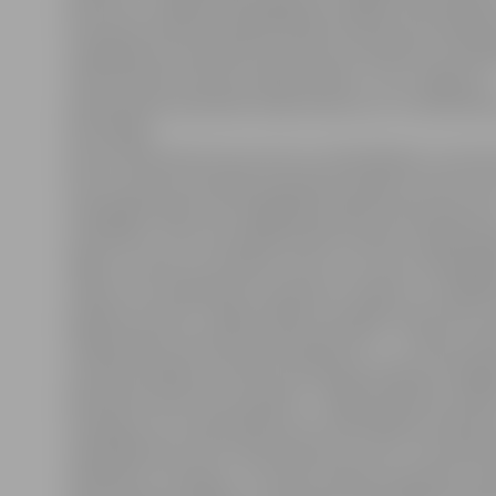
braucienu pilsētas sabiedriskajā transportā, braukša
atvieglojumus piecdesmit procentu apmērā no mēneš
vēlas izmantot aizvien vairāk skolēnu,» teic Jelgavas 3
pamatskolas sekretāre Sandra Garoza un 4. vidusskola
Ilona Daģe.
Kaut arī piecdesmit procenti no mēnešbiļetes cenas je
lati ne vienam vien šķiet pietiekami augsta summa, tas
izdevīgāk nekā ik reizi iegādāties biļeti autobusā par 
santīmiem. «Pie mums galvenokārt mācās tuvākās apk
tāpēc uz skolu ar autobusu brauc reti, taču mēnešbiļe
noder, lai ar sabiedrisko transportu nokļūtu uz dažād
pilsētas centrā,» I.Daģe atklāj, ka iespēju braukt bez
vidēji mēnesī izmanto ap astoņdesmit 1. – 4. klašu skol
savukārt iespēju izmantot braukšanas maksas atvieg
piecdesmit procentu apmērā – vidēji 30 skolēnu mēnes
situācija ir arī 3. pamatskolā, kur mēnešbiļete nokārto
nekā 200 pirmo četru klašu bērniem un 20 – 30 vecāko
skolēniem. Tiesa gan – šis skaits mainās. Piemēram, ja