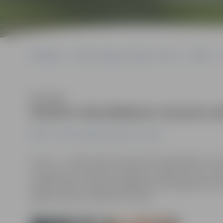
Sākumlapa
Portāla “Jelgavas Vēstnesis” arhīvs
Pilsētā
Klausīties
Skolēni mēnešbiļetes izmanto ak
Pilsētā
Portāla “Jelgavas Vēstnesis” arhīvs
To, ka 1. – 4. klašu bērni, pateicoties pašvaldības un v
transportā var braukt bez maksas, vecāki zina. Viņi, kā 
vecāko klašu skolēniem iegādāties mēnešbiļetes par p
iegādi, būtisku problēmu nav bijis.