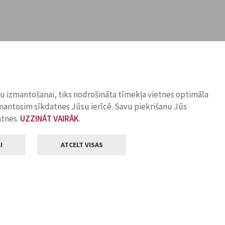
ņu izmantošanai, tiks nodrošināta tīmekļa vietnes optimāla
zmantosim sīkdatnes Jūsu ierīcē. Savu piekrišanu Jūs
atnes.
UZZINĀT VAIRĀK
.
I
ATCELT VISAS
Klientu apkalpošana