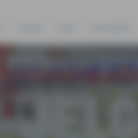
TA
PAŠVALDĪBA
IESTĀDES
KAPITĀLSABIEDRĪBAS