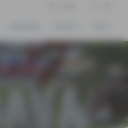
LV
EN
Iestatījumi
UZŅĒMĒJDARBĪBA
PAKALPOJUMI
KONTAKTI