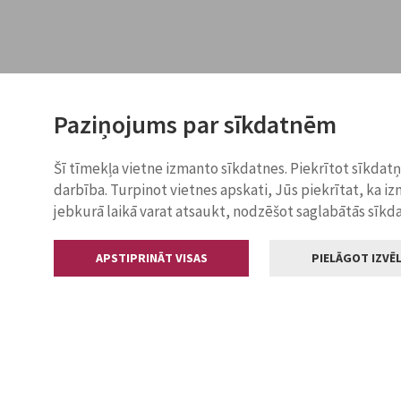
Paziņojums par sīkdatnēm
Šī tīmekļa vietne izmanto sīkdatnes. Piekrītot sīkdat
darbība. Turpinot vietnes apskati, Jūs piekrītat, ka i
jebkurā laikā varat atsaukt, nodzēšot saglabātās sīkd
APSTIPRINĀT VISAS
PIELĀGOT IZVĒL
Kontakti