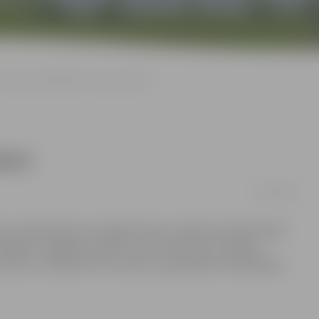
Skolēni mēnešbiļetes izmanto aktīvi
tīvi
27/02/2009
alsts piešķirtajiem atvieglojumiem, pilsētas sabiedriskajā
apgalvo Jelgavas skolās, ir arī informēti par iespēju
uscenu, tādēļ līdz šim skolām, organizējot mēnešbiļešu