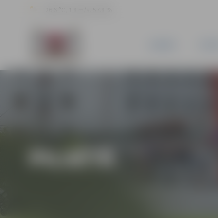
26.6 °C, 1.8 m/s, 57.8 %
JAUNUMI
PILSĒ
PILSĒTĀ