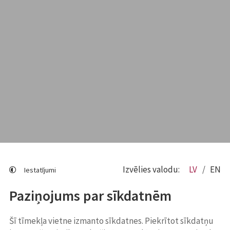
Izvēlies valodu:
LV
EN
Iestatījumi
Paziņojums par sīkdatnēm
Šī tīmekļa vietne izmanto sīkdatnes. Piekrītot sīkdatņu