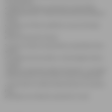
nozaru pārvalžu
un aģentūru funkcijas, pievēršoties arī pašvaldības
kapitālsabiedrībām. Tikšanās laikā skolēni apmeklēja arī
Finanšu
komitejas un Kultūras, izglītības un sporta komitejas
sēdes un
sekoja līdzi deputātu darbam.
Portāls jau rakstīja, ka iepazīšanās ar pašvaldības darbu
plānota
visu pilsētas skolu jauniešiem. Janvāra beigās domē jau
ciemojās
Jelgavas 6. vidusskolas skolēni, bet februārī – arī Latvijas
Lauksaimniecības universitātes Studentu pašpārvalde.
J.Grīsle piebilst, ka šādas tikšanās plānotas visu pilsētas
skolu
pārstāvjiem, bet nākamā ir paredzēta 31. martā.