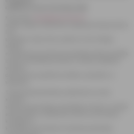
un Kultūras,
izglītības un sporta komitejas sēdē.
Kā portālam
www.jelgavasvestnesis.lv
norāda Jelgavas Sabiedrības integrācijas biroja jaunatnes
lietu
speciāliste Jeļena Grīsle, pasākumu cikla «Dialogs»
mērķis ir
rosināt jauniešus ielūkoties pašvaldības ikdienā, lai labāk
izprastu tās darbības principus un veidotu sadarbību
veicinošu
darba vidi starp izglītības iestādēm, pašvaldību un
sabiedrību.
Tikšanās laikā pašvaldības izpilddirektors Gunārs
Kurlovičs
skolēnus iepazīstināja ar pašvaldības struktūru, centrālo
administrāciju un izpildvaras struktūru, kā arī domes
komisijām un
komitejām. Viņš skolēniem izskaidroja pašvaldības