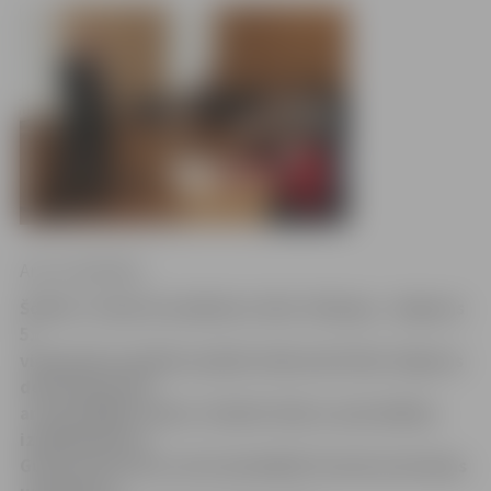
Arturs Neikšāns
Šodien, turpinot pasākumu ciklu «Dialogs», Jelgavas
5.
vidusskolas skolēnu pašpārvaldes pārstāvji Jelgavas
domē iepazinās
ar pašvaldības darbu. Skolēni tikās ar pašvaldības
izpilddirektoru
Gunāru Kurloviču, kā arī piedalījās Finanšu komitejas