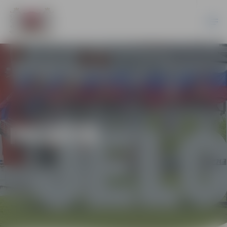
PILSĒTĀ