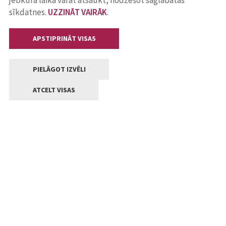
jebkurā laikā varat atsaukt, nodzēšot saglabātās
sīkdatnes.
UZZINĀT VAIRĀK
.
APSTIPRINĀT VISAS
PIELĀGOT IZVĒLI
ATCELT VISAS
Kontakti
Jelgavas valstpilsētas pašvaldība
Lielā iela 11, Jelgava, LV-3001