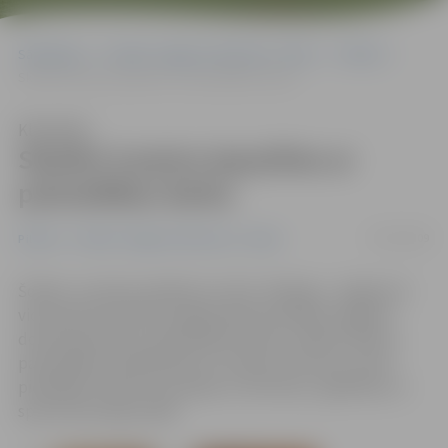
Sākumlapa
Portāla “Jelgavas Vēstnesis” arhīvs
Pilsētā
Skolēni turpina iepazīties ar pašvaldības darbu
Klausīties
Skolēni turpina iepazīties ar
pašvaldības darbu
03/03/2009
Pilsētā
Portāla “Jelgavas Vēstnesis” arhīvs
Šodien, turpinot pasākumu ciklu «Dialogs», Jelgavas 5.
vidusskolas skolēnu pašpārvaldes pārstāvji Jelgavas
domē iepazinās ar pašvaldības darbu. Skolēni tikās ar
pašvaldības izpilddirektoru Gunāru Kurloviču, kā arī
piedalījās Finanšu komitejas un Kultūras, izglītības un
sporta komitejas sēdē.