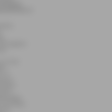
četrpa­dsmit
pavadīt laiku, tā
istīties
a
āno
līdz 14 gadiem.
šanā
no 12. līdz
ībā,
». Tā
 16a vai
etendentu
ks dota
kās iespējas
ir mazturīgas,»
s tiks