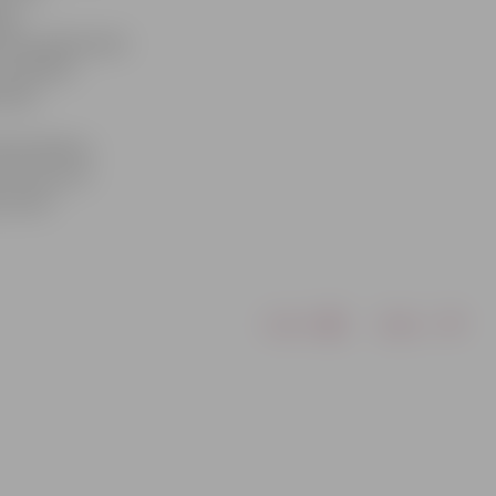
gi.
m būs jāiesniedz
 veselības
tiska
darbinātības
vecuma, kuri
 kā arī
Drukāt
Dalīties