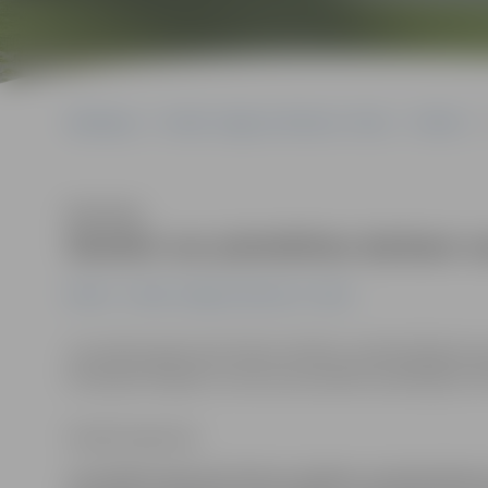
Sākumlapa
Portāla “Jelgavas Vēstnesis” arhīvs
Pilsētā
Klausīties
Skolēni var pieteikties darbam v
Pilsētā
Portāla “Jelgavas Vēstnesis” arhīvs
Jau piekto gadu pēc kārtas skolēnu nodarbināšanā vasa
četrpa­dsmit gadus veciem pusaudžiem piedāvājot kā lie
Sintija Čepanone
Jau piekto gadu pēc kārtas skolēnu nodarbināšanā