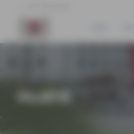
21.5 °C, 4.5 m/s, 54.8 %
JAUNUMI
PILSĒ
PILSĒTĀ