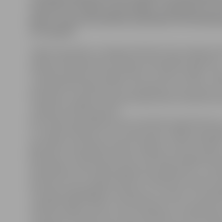
iesaistās arī Jelgavas pašvaldība, trīspadsmit un 
gadus veciem pusaudžiem piedāvājot kā lietderīgi 
arī nopelnīt.
Tāpat kā iepriekš, arī šogad skolēniem būs iespēja iesa
pilsētas labiekārtošanā.Jelgavas pašvaldības aģentūr
«Pilsētsaimniecība» šogad vasarā – jūnijā un jūlijā – pl
nodarbināt 50 pilsētas skolu audzēkņus vecumā no 13 
Paredzēts, ka gan jūnijā, gan jūlijā pilsētas labiekārto
strādās 25 skolēnu grupa.
Kā norāda pašvaldības preses sekretāre Līga Klismeta, 
23. maijam skolēnam, kas vasarā vēlas strādāt pašvald
jāiesniedz motivācijas vēstule «Kāpēc es vēlos strādāt?
jāiesniedz «Pilsētsaimniecībā» Pulkveža O.Kalpaka ielā
pašvaldības Informācijas aģentūrā Lielajā ielā 11. «Pr
pieteikumi tiks rūpīgi izvērtēti. Priekšroka noteikti ti
trīspadsmitgadīgajiem skolēniem, jo viņiem ir vismazā
sameklēt algotu darbu, kā arī bērniem, kuru ģimenes 
L.Klismeta akcentē, ka ar tiem skolēniem, kuriem darb