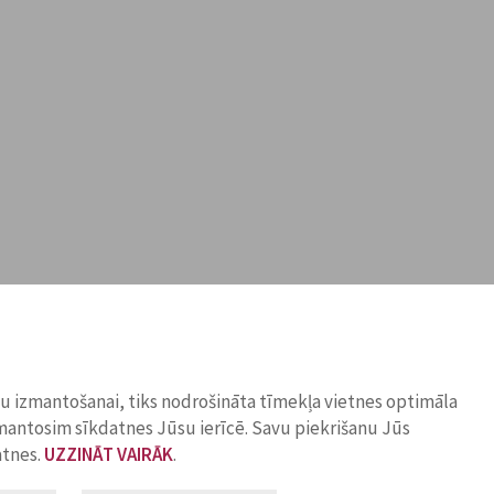
ņu izmantošanai, tiks nodrošināta tīmekļa vietnes optimāla
zmantosim sīkdatnes Jūsu ierīcē. Savu piekrišanu Jūs
atnes.
UZZINĀT VAIRĀK
.