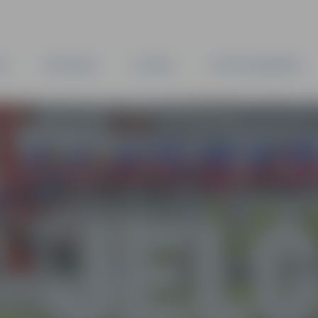
TA
PAŠVALDĪBA
IESTĀDES
KAPITĀLSABIEDRĪBAS