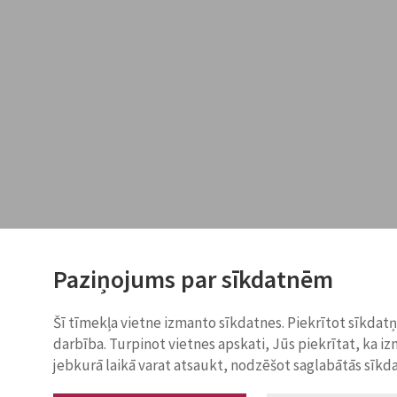
Paziņojums par sīkdatnēm
Šī tīmekļa vietne izmanto sīkdatnes. Piekrītot sīkdat
darbība. Turpinot vietnes apskati, Jūs piekrītat, ka i
jebkurā laikā varat atsaukt, nodzēšot saglabātās sīkd