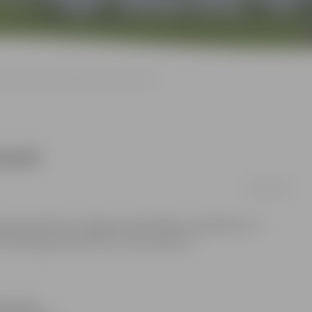
Skolēni var pieteikties darbam vasarā
asarā
08/05/2008
rā iesaistās arī Jelgavas pašvaldība, trīspadsmit un
tderīgi pavadīt laiku, tā arī nopelnīt.
 vasarā