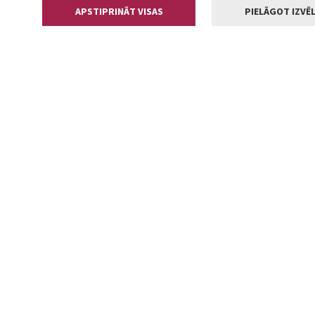
APSTIPRINĀT VISAS
PIELĀGOT IZVĒL
Kontakti
Jelgavas valstp
Lielā iela 11
+371 630055
pasts@jelga
2002-2026 jelgava.lv