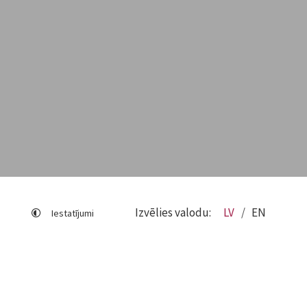
Izvēlies valodu:
LV
EN
Iestatījumi