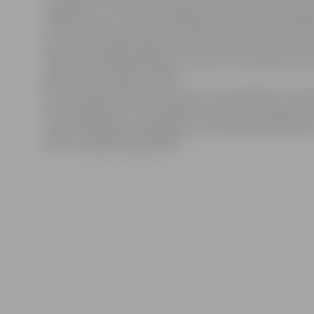
piedāvāts, no 26. līdz 30. maijam par to paziņos personī
Uzsākot darbu, aģentūrā «Pilsētsaimniecība» skolēna
pase vai dzimšanas apliecība, ģimenes ārsta izziņa par
stāvokli, nodokļu grāmatiņa, vecāku vai aizbildņa raks
piekrišana, ka bērns strādā.
No 10. maija pieteikumus darbam vasarā gaidīs arī No
valsts aģentūrā, kur pieteikties var bērni no 13 gadu 
mācās vispārējās, speciālajās vai profesionālajās skolās,
bērni ar īpašām vajadzībām.