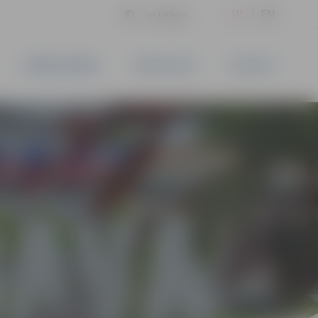
LV
EN
Iestatījumi
UZŅĒMĒJDARBĪBA
PAKALPOJUMI
KONTAKTI