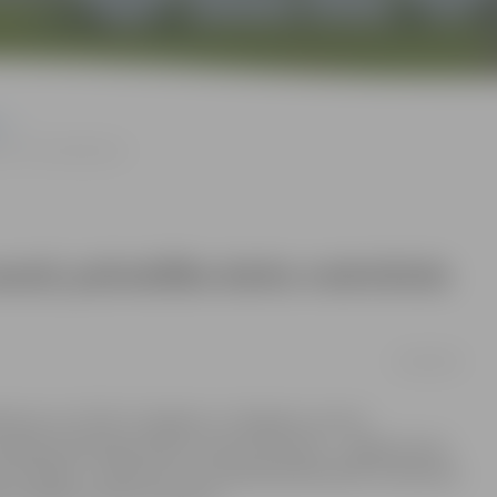
inās 370 audzēkņiem
vasarā; pašvaldība darbu nodrošinās
10/04/2019
ēkņiem no 13 līdz 17 gadiem un 18 gadus veciem
spēja lietderīgi pavadīt vasaras brīvlaiku – apgūt jaunas
s iestādēs, uzņēmumos vai kapitālsabiedrībās. Pieteikties