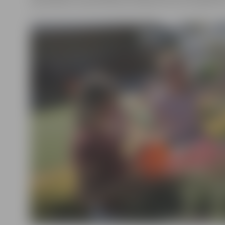
pašvaldības nodarbinātības programmai savā izglītības 