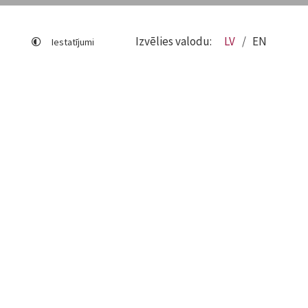
Izvēlies valodu:
LV
EN
Iestatījumi
Lapas karte
Viegli lasīt
Sociālo mediju lietošana