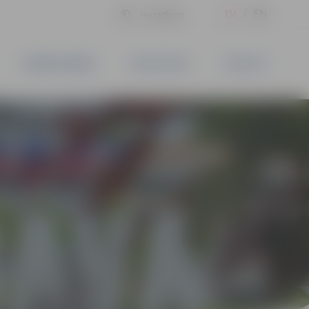
LV
EN
Iestatījumi
UZŅĒMĒJDARBĪBA
PAKALPOJUMI
KONTAKTI