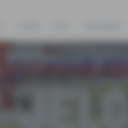
TA
PAŠVALDĪBA
IESTĀDES
KAPITĀLSABIEDRĪBAS