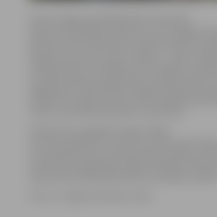
Šovasar Jelgavas pašvaldība darbu nodrošinās
aptuveni 370 skolēniem. Būtiski, ka 13 un 14 gadus v
plānots iesaistīt darbā četras stundas dienā divas ned
jauniešus vecumā no 15 līdz 17 gadiem – sešas stundas
nedēļas mēnesī, bet 18 gadus vecus jauniešus ar īpaš
ne vairāk kā sešas stundas dienā trīs nedēļas mēnesī. K
izglītojamais nodarbinātības programmā vasaras perio
strādāt vienu darba periodu, informē Izglītības pārva
tiesību aizsardzības speciāliste Līvija Vilcāne.
Priekšrocība, piedāvājot iespēju strādāt,
tiks dota audzēkņiem ar pozitīvu attieksmi pret darbu
nav nodarbināts pie cita darba devēja. Audzēkņu pie
izvērtēs katras izglītības iestādes vērtēšanas komisija,
apstiprinās nodarbinātībā iesaistīto audzēkņu sarakst
Foto: no «Jelgavas Vēstneša» arhīva