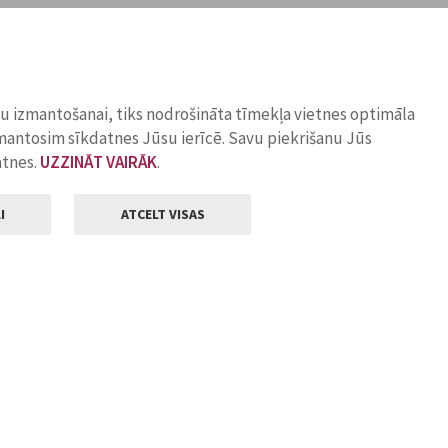
ņu izmantošanai, tiks nodrošināta tīmekļa vietnes optimāla
zmantosim sīkdatnes Jūsu ierīcē. Savu piekrišanu Jūs
atnes.
UZZINĀT VAIRĀK
.
I
ATCELT VISAS
Klientu apkalpošana
ilsētas pašvaldība
Darba laiks
, Jelgava, LV-3001
Pirmdienās
8.00 - 18.00