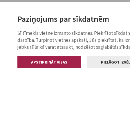
Paziņojums par sīkdatnēm
Šī tīmekļa vietne izmanto sīkdatnes. Piekrītot sīkdat
darbība. Turpinot vietnes apskati, Jūs piekrītat, ka i
jebkurā laikā varat atsaukt, nodzēšot saglabātās sīkd
APSTIPRINĀT VISAS
PIELĀGOT IZVĒL
Kontakti
Jelgavas valstp
Lielā iela 11