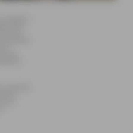
ecus audzēkņus
ēļas mēnesī,
 dienā trīs
ām vajadzībām –
atrs
dā varēs
ldes bērnu
, ja audzēknis
teikumus
 kas arī
u.