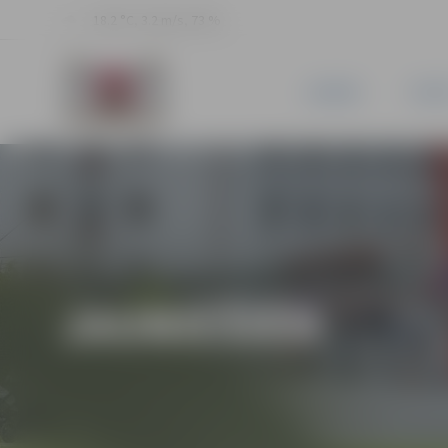
18.2 °C, 3.2 m/s, 73 %
JAUNUMI
PILSĒ
JAUNIEŠIEM