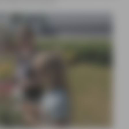
iestādē var līdz 30. aprīlim.