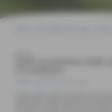
Sākumlapa
Portāla “Jelgavas Vēstnesis” arhīvs
Jauniešiem
Skolēni var pieteikties strādāt vasarā; pašvaldība darbu nodroš
Klausīties
Skolēni var pieteikties strādāt 
370 audzēkņiem
Jauniešiem
Portāla “Jelgavas Vēstnesis” arhīvs
Arī šogad Jelgavas pilsētas pašvaldības iestāžu audz
izglītojamajiem ar īpašām vajadzībām tiek piedāvāta ie
darba prasmes, strādājot Jelgavas pilsētas pašvaldība