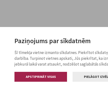
Paziņojums par sīkdatnēm
Šī tīmekļa vietne izmanto sīkdatnes. Piekrītot sīkdat
darbība. Turpinot vietnes apskati, Jūs piekrītat, ka i
jebkurā laikā varat atsaukt, nodzēšot saglabātās sīkd
APSTIPRINĀT VISAS
PIELĀGOT IZVĒL