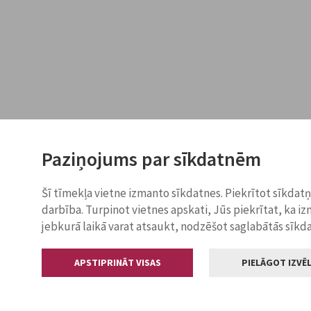
Paziņojums par sīkdatnēm
Šī tīmekļa vietne izmanto sīkdatnes. Piekrītot sīkdat
darbība. Turpinot vietnes apskati, Jūs piekrītat, ka i
jebkurā laikā varat atsaukt, nodzēšot saglabātās sīkd
APSTIPRINĀT VISAS
PIELĀGOT IZVĒL