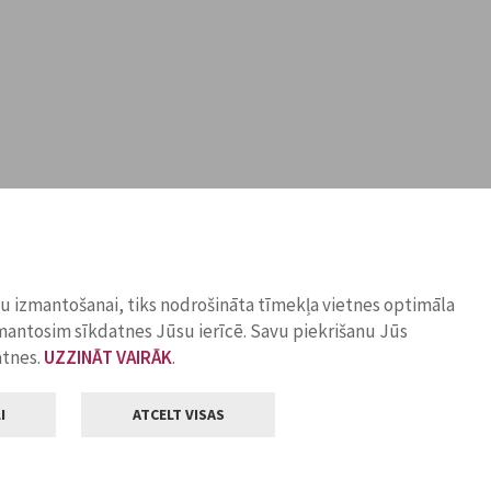
ņu izmantošanai, tiks nodrošināta tīmekļa vietnes optimāla
zmantosim sīkdatnes Jūsu ierīcē. Savu piekrišanu Jūs
atnes.
UZZINĀT VAIRĀK
.
I
ATCELT VISAS