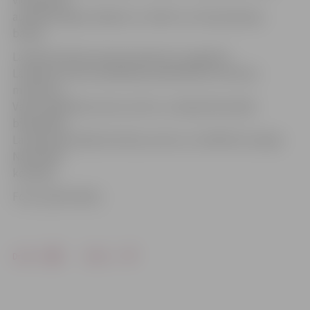
vidusskolas
audzēkņi ieguva biļetes uz teātri un citas piemiņas
balvas.
Latvijas Kultūras kanona konkursu organizē
Latvijas Kultūras akadēmija sadarbībā ar Kultūras
ministriju,
Valsts izglītības satura centru, Latvijas Nacionālo
bibliotēku,
Latvijas Nacionālo kultūras centru un UNESCO Latvijas
Nacionālā
komisiju.
Foto: publicitātes
Drukāt
Dalīties