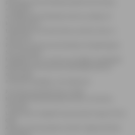
prezentēja veloorientēšanās pasākuma koncepciju.
«Audzēknes
izstrādāja veloorientēšanās maršrutu pa Rīgu, kā
kontrolpunktus
tajā iekļaujot ar kultūras kanonu saistītas vietas un
uzdevumus.
Piemēram, Kultūras kanonā iekļauts fotogrāfa Egona
Spura melnbalto
fotogrāfiju cikls, un, braucot cauri Rīgai, orientēšanās
dalībniekiem būtu jāuzņem kāda Rīgas pilsētvidi
raksturojoša
melnbalta fotogrāfija,» tā D.Jākobsone.
Par konkursa laureātu kļuva, Latvijas
Nacionālās bibliotēkas galveno balvu un Kultūras
ministrijas
Latvijas valsts simtgades biroja specbalvu ieguva Ernsta
Glika
Alūksnes Valsts ģimnāzija. Savukārt Jelgavas Mūzikas