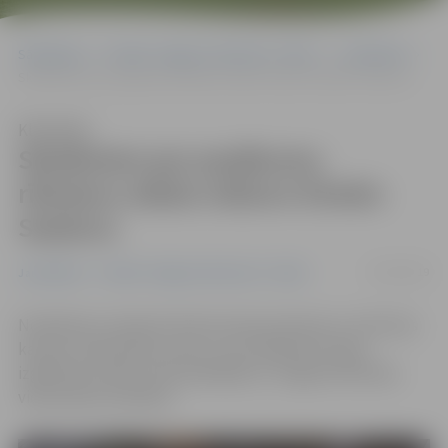
Sākumlapa
Portāla “Jelgavas Vēstnesis” arhīvs
Jauniešiem
Skolēniem par pasākumu rīkošanu stāsta režisors Elmārs Seņkovs
Klausīties
Skolēniem par pasākumu
rīkošanu stāsta režisors Elmārs
Seņkovs
03/02/2019
Jauniešiem
Portāla “Jelgavas Vēstnesis” arhīvs
Noslēdzies Latvijas Kultūras kanona konkurss «Kultūras
kanons manā skolas somā», kura finālā 18 Latvijas
izglītības iestāžu vidū piedalījās arī Jelgavas Mūzikas
vidusskolas audzēkņi.