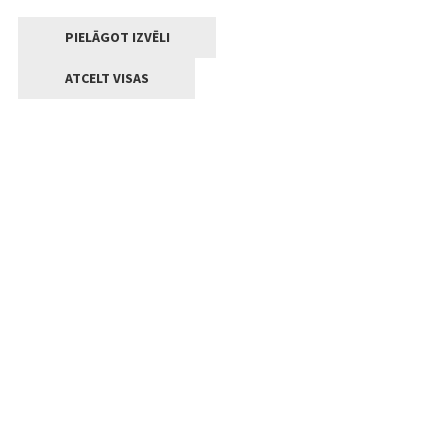
PIELĀGOT IZVĒLI
ATCELT VISAS
Kontakti
Jelgavas valstpilsētas pašvaldība
Lielā iela 11, Jelgava, LV-3001
+371 63005522
pasts@jelgava.lv