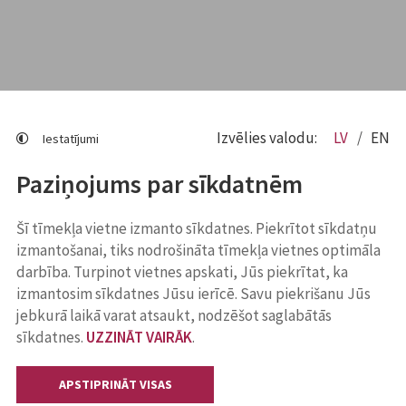
Izvēlies valodu:
LV
EN
Iestatījumi
Paziņojums par sīkdatnēm
Šī tīmekļa vietne izmanto sīkdatnes. Piekrītot sīkdatņu
izmantošanai, tiks nodrošināta tīmekļa vietnes optimāla
darbība. Turpinot vietnes apskati, Jūs piekrītat, ka
izmantosim sīkdatnes Jūsu ierīcē. Savu piekrišanu Jūs
jebkurā laikā varat atsaukt, nodzēšot saglabātās
sīkdatnes.
UZZINĀT VAIRĀK
.
APSTIPRINĀT VISAS