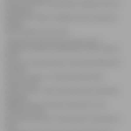
kultūras procesos. Seminārā gūtās zināšanas konkursa
dalībniekiem
bija jāizmanto finālā, izstrādājot kultūras mantojuma
vērtībās
balstīta pasākuma koncepciju.
«Radošajā seminārā skolēni guva daudz jaunu
zināšanu par pasākumu organizēšanu, tikās ar režisoru
Elmāru
Seņkovu, kurš pastāstīja par Latvijas Nacionālajā teātrī
iestudēto
izrādi «Pūt, vējiņi», un citām personībām. Mūsu
audzēkņiem ļoti
patika seminārs,» stāsta Jelgavas Mūzikas vidusskolas
pedagoģe
Dagnija Jākobsone. Mūzikas vidusskolas 3. kursa
audzēknes Lioneta
Roze, Darīna Pitkeviča un Dārta Adele Puriņa konkursa
finālā