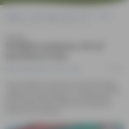
Sākumlapa
Portāla “Jelgavas Vēstnesis” arhīvs
Sports
Skrējējiem pieejamas vēl 219 bezmaksas kvotas
Klausīties
Skrējējiem pieejamas vēl 219
bezmaksas kvotas
18/02/2017
Portāla “Jelgavas Vēstnesis” arhīvs
Sports
Turpinās dalībnieku reģistrācija 22. jūlijā notiekošajam
Jelgavas nakts pusmaratonam. Jau ziņojām, ka Jelgavas
pašvaldība pirmajiem skrējējiem, kas deklarējušies
pilsētā, piešķīrusi 500 bezmaksas kvotas. Šobrīd vēl
pieejamas 219 «brīvbiļetes».