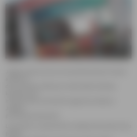
Jelgavas Sporta servisa centra pārstāve Aļona Fomenko
atzīmē, ka
drīzumā varētu sākties jau tradicionālie skriešanas
koptreniņi, kas
ir lielisks veids, lai kvalitatīvi sagatavotos kādai no
Jelgavas
pusmaratona distancēm.
Lai veicinātu un popularizētu veselīgu dzīvesveidu mūsu
pilsētā,