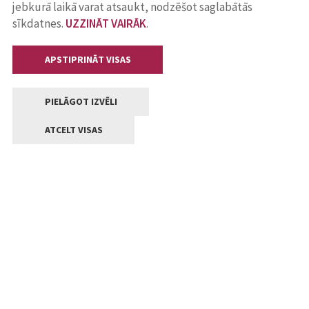
jebkurā laikā varat atsaukt, nodzēšot saglabātās
sīkdatnes.
UZZINĀT VAIRĀK
.
APSTIPRINĀT VISAS
PIELĀGOT IZVĒLI
ATCELT VISAS
Kontakti
Jelgavas valstpilsētas pašvaldība