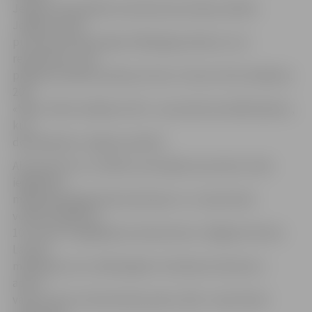
Jelgavas pašvaldība nodrošina bezmaksas dalību
Jelgavas nakts
pusmaratonā pirmajiem 500 jelgavniekiem, kuri
reģistrēsies. Tiek
piešķirtas 200 bezmaksas kvotas «Tautas» 5km skrējienā,
200 –
«Nike» 10km skrējienā, 100 – pusmaratona dalībniekiem,
kuri
deklarējušies Jelgavas pilsētā.
Abonementus un dalību atsevišķiem posmiem varēs
iegādāties
mājaslapā bigbankskrienlatvija.lv un «Sportland»
veikalos Rīgā līdz
10. martam. Iegādājoties abonementu «Bigbank Skrien
Latvija»
mājaslapā, savu nākošā gada skriešanas talismanu –
aproci
varēs izņemt tirdzniecības parka «Alfa» «Sportland»