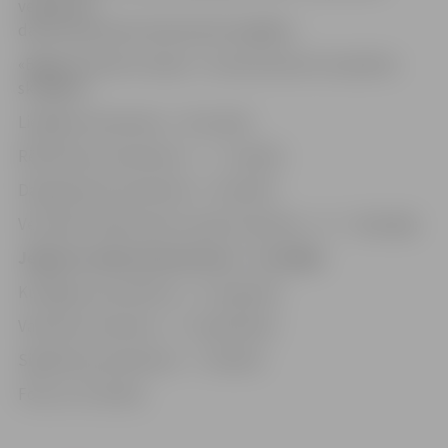
veikalā trīs
darba dienas pēc abonementa iegādes.
«Bigbank Skrien Latvija» 7. sezonas datumi, kas jāzina
skrējējam:
Liepāja pusmaratons – 26. martā;
Rēzeknes pusmaratons – 7. – 8. aprīlī;
Daugavpils pusmaratons – 30. aprīlī;
Ventspils Piedzīvojumu parka maratons – 17. – 18. jūnijā;
Jelgavas nakts pusmaratons – 22. jūlijā;
Kuldīgas pusmaratons – 12. augustā;
Valmieras maratons – 17. septembrī;
Siguldas pusmaratons – 7. oktobrī.
Foto: no JV arhīva