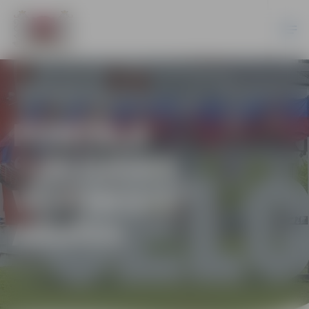
PORTĀLA
“JELGAVAS
VĒSTNESIS”
ARHĪVS