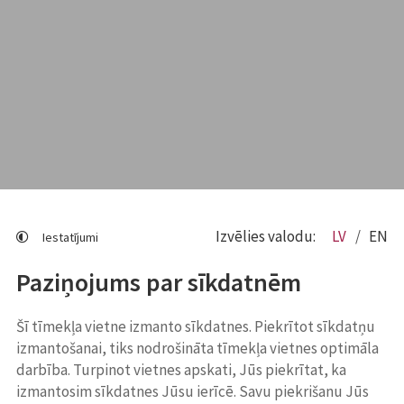
Izvēlies valodu:
LV
EN
Iestatījumi
Paziņojums par sīkdatnēm
Šī tīmekļa vietne izmanto sīkdatnes. Piekrītot sīkdatņu
izmantošanai, tiks nodrošināta tīmekļa vietnes optimāla
darbība. Turpinot vietnes apskati, Jūs piekrītat, ka
izmantosim sīkdatnes Jūsu ierīcē. Savu piekrišanu Jūs