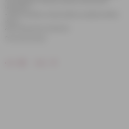
komunikācijām. E.Rubenis norāda, ka līdzās esošā
bērnudārza
«Lācītis» audzēkņu vecāki iestādei var piekļūt pa Māras
ielu no
Asteru ielas puses vai Lielo ielu.
Foto: Austris Auziņš
Drukāt
Dalīties