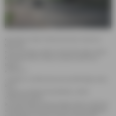
Pašvaldības iestāde «Pilsētsaimniecība» informē, ka
Māras ielas
posms tiks slēgts saistībā ar inženiertīklu (gāze, ūdens,
kanalizācija) izbūvi. Plānots, ka darbi notiks līdz 23.
augusta
pulksten 17.
«Iespējams, viss Māras ielas posms pilnībā slēgts netiks,
bet ar
satiksmes ierobežojumiem jārēķinās,» skaidro
«Pilsētsaimniecības»
ielu ekspluatācijas inženieris Edgars Rubenis. Satiksmes
ierobežojumi būs aktuāli laikā, kad notiks pieslēgšanās