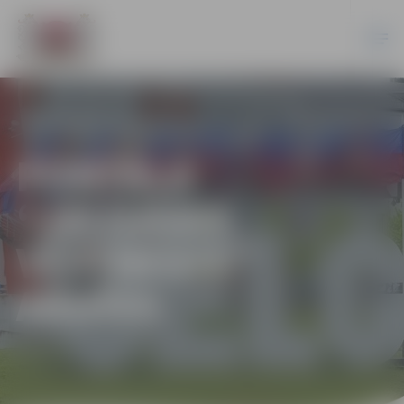
PORTĀLA
“JELGAVAS
VĒSTNESIS”
ARHĪVS