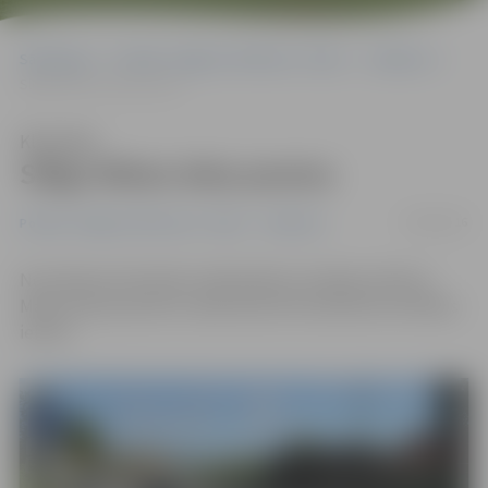
Sākumlapa
Portāla “Jelgavas Vēstnesis” arhīvs
Satiksme
Slēgs Māras ielas posmu
Klausīties
Slēgs Māras ielas posmu
02/08/2016
Portāla “Jelgavas Vēstnesis” arhīvs
Satiksme
No šodienas būvdarbu laikā plānots aizliegt satiksmi
Māras ielas posmā no Lielās ielas līdz iebrauktuvei Māras
ielā 1d.