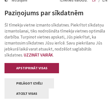
Izvēlies valodu:
LV
EN
Iestatījumi
Paziņojums par sīkdatnēm
Šī tīmekļa vietne izmanto sīkdatnes. Piekrītot sīkdatņu
izmantošanai, tiks nodrošināta tīmekļa vietnes optimāla
darbība. Turpinot vietnes apskati, Jūs piekrītat, ka
izmantosim sīkdatnes Jūsu ierīcē. Savu piekrišanu Jūs
jebkurā laikā varat atsaukt, nodzēšot saglabātās
sīkdatnes.
UZZINĀT VAIRĀK
.
APSTIPRINĀT VISAS
PIELĀGOT IZVĒLI
ATCELT VISAS