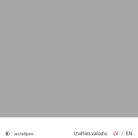
Izvēlies valodu:
LV
EN
Iestatījumi