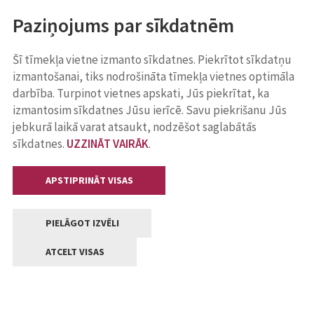
Paziņojums par sīkdatnēm
Šī tīmekļa vietne izmanto sīkdatnes. Piekrītot sīkdatņu
izmantošanai, tiks nodrošināta tīmekļa vietnes optimāla
darbība. Turpinot vietnes apskati, Jūs piekrītat, ka
izmantosim sīkdatnes Jūsu ierīcē. Savu piekrišanu Jūs
jebkurā laikā varat atsaukt, nodzēšot saglabātās
sīkdatnes.
UZZINĀT VAIRĀK
.
APSTIPRINĀT VISAS
PIELĀGOT IZVĒLI
ATCELT VISAS