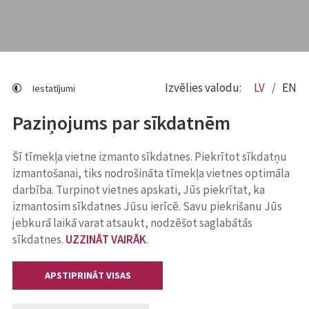
Izvēlies valodu:
LV
EN
Iestatījumi
Paziņojums par sīkdatnēm
Šī tīmekļa vietne izmanto sīkdatnes. Piekrītot sīkdatņu
izmantošanai, tiks nodrošināta tīmekļa vietnes optimāla
darbība. Turpinot vietnes apskati, Jūs piekrītat, ka
izmantosim sīkdatnes Jūsu ierīcē. Savu piekrišanu Jūs
jebkurā laikā varat atsaukt, nodzēšot saglabātās
sīkdatnes.
UZZINĀT VAIRĀK
.
APSTIPRINĀT VISAS