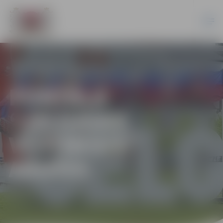
PORTĀLA
“JELGAVAS
VĒSTNESIS”
ARHĪVS