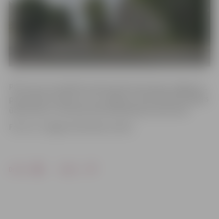
POIC ziņo, ka minētais Sarmas ielas posms gar Jelgavas 2.
pamatskolu šodien un rīt ir slēgts, jo tiek izbūvēts ārējais
ūdensvads un saimnieciskā kanalizācija Sarmas ielā.
Foto: no «Jelgavas Vēstneša» arhīva
Drukāt
Dalīties