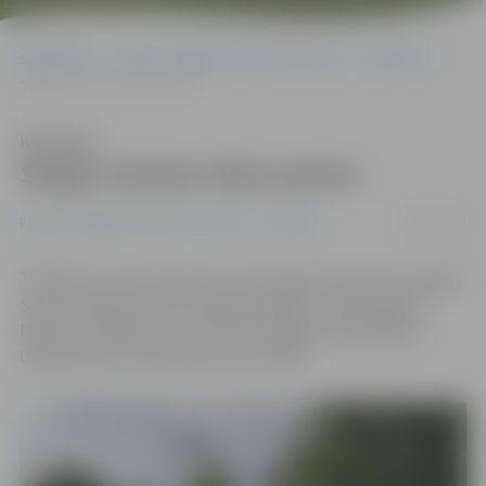
Sākumlapa
Portāla “Jelgavas Vēstnesis” arhīvs
Satiksme
Slēgts Sarmas ielas posms
Klausīties
Slēgts Sarmas ielas posms
08/08/2018
Portāla “Jelgavas Vēstnesis” arhīvs
Satiksme
Trešdien un ceturtdien, 8. un 9. augustā, satiksmei slēgts
Sarmas ielas posms no Mazā ceļa līdz krustojumam ar
Raiņa un Filozofu ielu, informē Jelgavas pašvaldības
Operatīvās informācijas centrs (POIC).