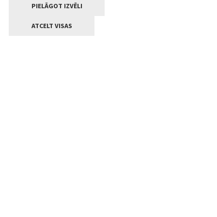
PIELĀGOT IZVĒLI
ATCELT VISAS
Kontakti
Jelgavas valstpilsētas pašvaldība
Lielā iela 11, Jelgava, LV-3001
+371 63005522
pasts@jelgava.lv
Klientu apkalpošana