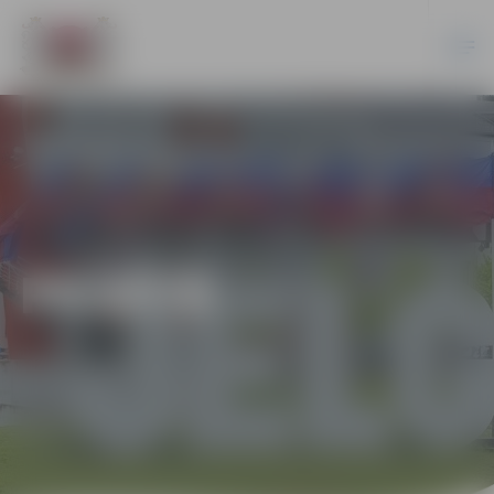
PILSĒTĀ