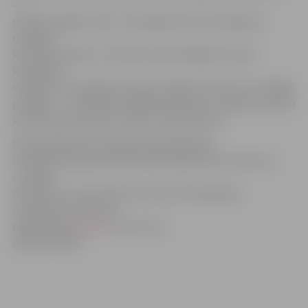
– 5
minūtes agrāk, bet no Torņakalna kursēs saskaņā ar
noteikto
kustības sarakstu. Savukārt daudzi Rīgas virzienā
kursējošie
vilcieni no Torņakalna izbrauks vēlāk un līdz ar to arī Rīgā
pienāks 1 – 10 minūtes vēlāk nekā ierasts. Vairāku vilcienu
kustības saraksti būs mainīti visā maršrutā.
Detalizētāka informācija par gaidāmajām
izmaiņām pieejama dzelzceļa stacijās, kā arī zvanot uz
«Latvijas
dzelzceļa» uzziņu tālruni 1181 (visu diennakti),
uzņēmuma interneta
mājas lapā
www.pv.lv
vai uzziņu
dienestā 1188.