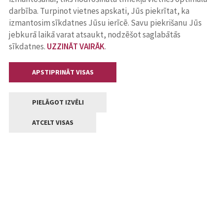
darbība. Turpinot vietnes apskati, Jūs piekrītat, ka
izmantosim sīkdatnes Jūsu ierīcē. Savu piekrišanu Jūs
jebkurā laikā varat atsaukt, nodzēšot saglabātās
sīkdatnes.
UZZINĀT VAIRĀK
.
APSTIPRINĀT VISAS
PIELĀGOT IZVĒLI
ATCELT VISAS
Kontakti