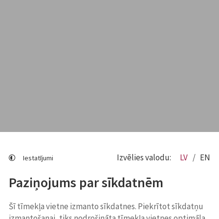
Izvēlies valodu:
LV
EN
Iestatījumi
Paziņojums par sīkdatnēm
Šī tīmekļa vietne izmanto sīkdatnes. Piekrītot sīkdatņu
izmantošanai, tiks nodrošināta tīmekļa vietnes optimāla