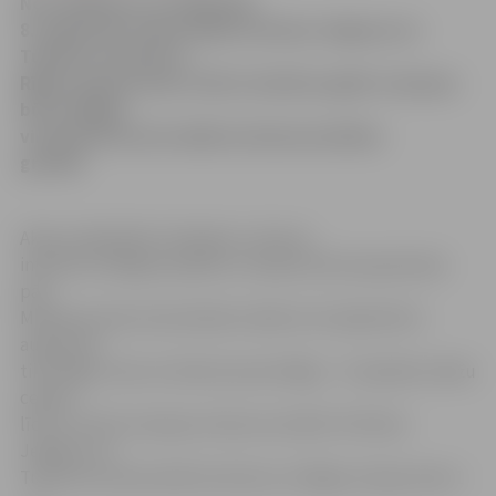
No trešdienas, 23. jūlija līdz
8. augustam virkne elektrovilcienu Jelgavas un
Tukuma virzienā no
Rīgas stacijas aties 1 līdz 5 minūtes agrāk. Izmaiņas
būs arī Rīgas
virzienā braucošo elektrovilcienu kustības
grafikā.
Akciju sabiedrība «Pasažieru vilciens»
informē, ka Rīgas pasažieru stacijas dzelzceļa pārvada
pāri
Maskavas ielai remontdarbu laikā no 23. jūlija līdz 8.
augustam
tiks slēgts viens no diviem posma Rīga – Torņakalns sliežu
ceļiem,
līdz ar to būs izmaiņas vilcienu kustībā. Tā Virkne
Jelgavas un
Tukuma virziena elektrovilcienu no Rīgas stacijas aties 1