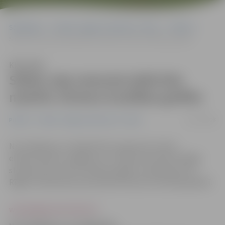
Sākumlapa
Portāla “Jelgavas Vēstnesis” arhīvs
Pilsētā
Sliežu ceļa remonta laikā būs mainīts vilcienu kustības grafiks
Klausīties
Sliežu ceļa remonta laikā būs
mainīts vilcienu kustības grafiks
21/07/2008
Pilsētā
Portāla “Jelgavas Vēstnesis” arhīvs
No trešdienas, 23. jūlija līdz 8. augustam virkne
elektrovilcienu Jelgavas un Tukuma virzienā no Rīgas
stacijas aties 1 līdz 5 minūtes agrāk. Izmaiņas būs arī
Rīgas virzienā braucošo elektrovilcienu kustības grafikā.
www.jelgavasvestnesis.lv