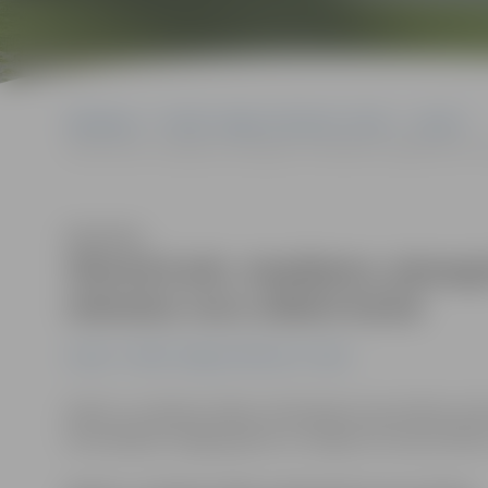
Sākumlapa
Portāla “Jelgavas Vēstnesis” arhīvs
Latvijā
Slimnīcā pēc, iespējams, pieaugušo vardarbības nogādā divus m
Klausīties
Slimnīcā pēc, iespējams, pieaug
mēnešus vecu zīdaini komā
Latvijā
Portāla “Jelgavas Vēstnesis” arhīvs
Naktī uz svētdienu Bērnu klīniskajā universitātes sli
konstatējuši smagas galvas un muguras traumas. Bērn