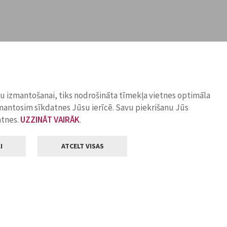
ņu izmantošanai, tiks nodrošināta tīmekļa vietnes optimāla
zmantosim sīkdatnes Jūsu ierīcē. Savu piekrišanu Jūs
atnes.
UZZINĀT VAIRĀK
.
I
ATCELT VISAS
Klientu apkalpošana