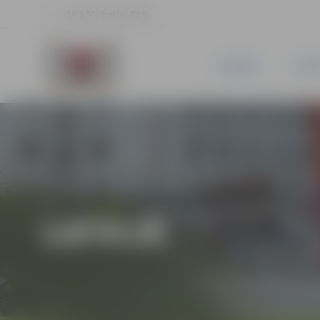
16.2 °C, 3 m/s, 72 %
JAUNUMI
PILSĒ
LATVIJĀ