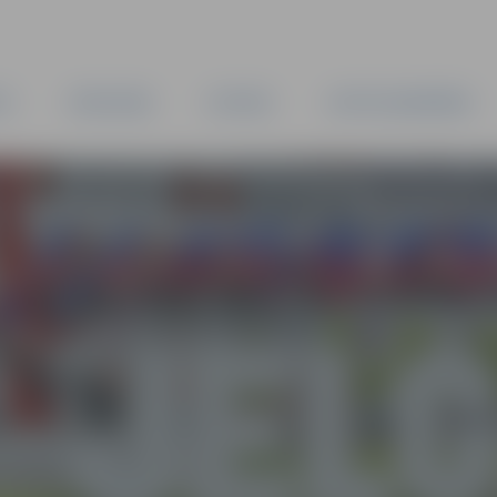
TA
PAŠVALDĪBA
IESTĀDES
KAPITĀLSABIEDRĪBAS