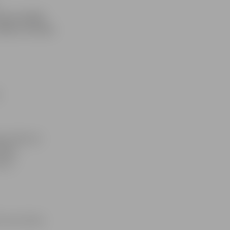
uram mediķi
Bērns atrodas
gars Bērziņš
Rīgā,
ērna
visus lietas