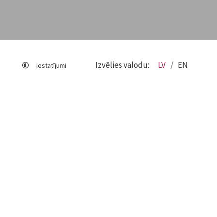
Izvēlies valodu:
LV
EN
Iestatījumi
Lapas karte