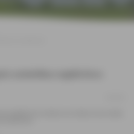
ēnešus vecu zīdaini komā
ušo vardarbības nogādā divus
08/09/2008
mnīcā nogādāts divus mēnešus vecs zīdainis, kuram mediķi
s atrodas komā.