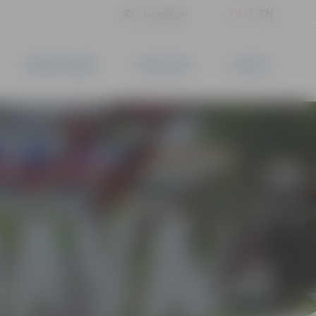
LV
EN
Iestatījumi
UZŅĒMĒJDARBĪBA
PAKALPOJUMI
KONTAKTI