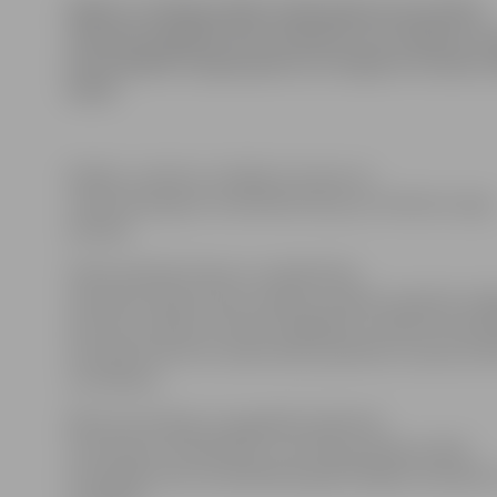
Naktī uz svētdienu Bērnu klīniskajā universitātes
slimnīcā nogādāts divus mēnešus vecs zīdainis, k
konstatējuši smagas galvas un muguras traumas. 
komā.
Mediķi, uzskatot, ka šādas traumas var
rasties pieaugušo vardarbības dēļ, par notikušo ziņoja
policijai.
Valsts policijas Preses un sabiedrisko
attiecību biroja Preses nodaļas vecākais inspektors Ai
informē, ka bērns slimnīcā nogādāts no kāda dzīvokļa 
Ventspils ielā. Ātro medicīnisko palīdzību izsaukusi b
vecmāmiņa.
Bērziņš atzīmēja, ka pagaidām šajā lietā
ir ļoti daudz neskaidrību un policija patlaban sāktā
kriminālprocesa izmeklēšanas gaitā mēģina noskaidrot 