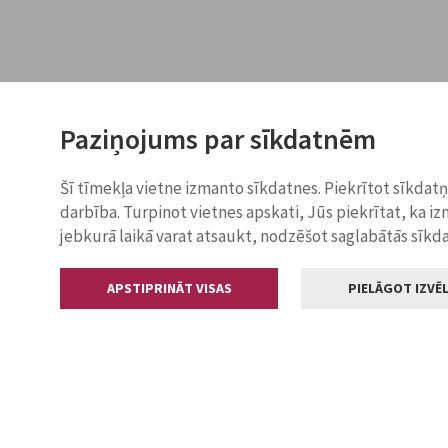
Paziņojums par sīkdatnēm
Šī tīmekļa vietne izmanto sīkdatnes. Piekrītot sīkdat
darbība. Turpinot vietnes apskati, Jūs piekrītat, ka i
jebkurā laikā varat atsaukt, nodzēšot saglabātās sīkd
APSTIPRINĀT VISAS
PIELĀGOT IZVĒL
Kontakti