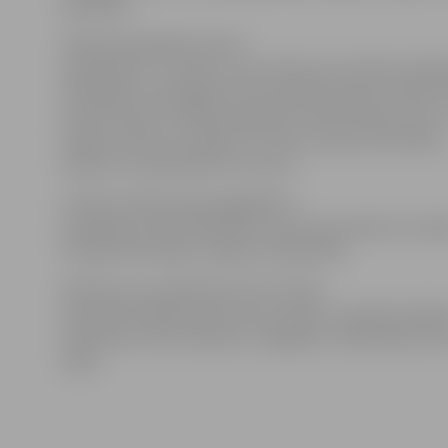
apstākļus.
Zīdaiņa bioloģiskais tēvs ir
nopratināts, un viņam ir savs stāsts par notikušo. Ned
kā 20 gadus sasniegušais tēvs policijai sacījis, ka bērn
mazuli viņam uzticējusi pieskatīt. Vārot bērnam putru
zīdainis izkritis no rokām. Šī ir tēva versija, bet policija
skaidros, kā patiesībā viss noticis.
Ar bērna māti policija pagaidām ir
sazinājusies tikai telefoniski. Lietā nopratināti arī medi
Policija informāciju sniegs arī bāriņtiesai.
Kā liecina ziņu aģentūras LETA rīcībā
esošā informācija, bērna tēvs atrodas uzskaitē saistībā
narkotisko vielu lietošanu. Iespējams, narkotikas lieto 
māte.