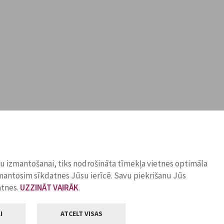
ņu izmantošanai, tiks nodrošināta tīmekļa vietnes optimāla
zmantosim sīkdatnes Jūsu ierīcē. Savu piekrišanu Jūs
atnes.
UZZINĀT VAIRĀK
.
I
ATCELT VISAS