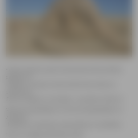
Smilšu skulptūru parks interesentiem Pasta salā būs
pieejams no
rītdienas, 12. jūnija. Tas būs atvērts katru dienu no
pulksten 10
līdz 20, vienīgi 23. un 24. jūnijā – no pulksten 10 līdz 17.
Maksa par apmeklējumu ir divi eiro pieaugušajiem un
viens eiro –
skolēniem, studentiem, pensionāriem un invalīdiem.
Foto: no «Jelgavas Vēstneša» arhīva