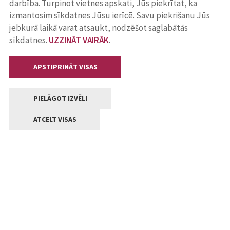
darbība. Turpinot vietnes apskati, Jūs piekrītat, ka
izmantosim sīkdatnes Jūsu ierīcē. Savu piekrišanu Jūs
jebkurā laikā varat atsaukt, nodzēšot saglabātās
sīkdatnes.
UZZINĀT VAIRĀK
.
APSTIPRINĀT VISAS
PIELĀGOT IZVĒLI
ATCELT VISAS
Kontakti