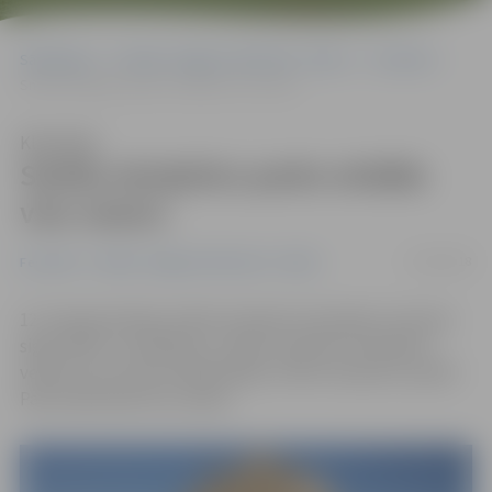
Sākumlapa
Portāla “Jelgavas Vēstnesis” arhīvs
Festivāli
Smilšu skulptūru parks strādās visu vasaru
Klausīties
Smilšu skulptūru parks strādās
visu vasaru
11/06/2018
Festivāli
Portāla “Jelgavas Vēstnesis” arhīvs
12. starptautiskais smilšu skulptūru festivāls «Summer
signs 2018» ir noslēdzies, tomēr novērtēt 15 tēlnieku
veikumu, ja to ļaus laikapstākļi, smilšu skulptūru parkā
Pasta salā varēs visu vasaru.