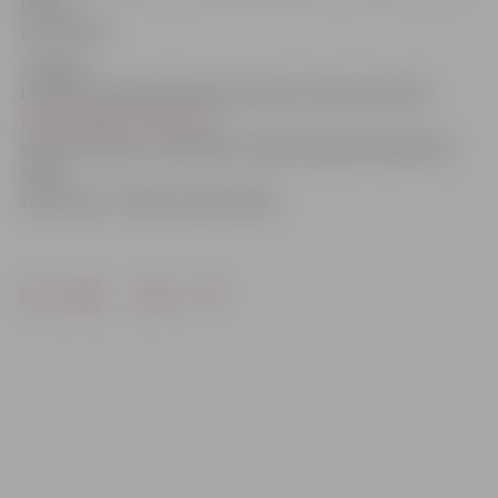
pirmo
prezidentu.
Jelgavas
Latviešu biedrības pārstāve Marija Jokste portālam
www.jelgavasvestensis.lv
atzīst, ka tā jau ir biedrības tradīcija ik gadu šajā dienā
nolikt
ziedus pie J.Čakstes pieminekļa.
Drukāt
Dalīties