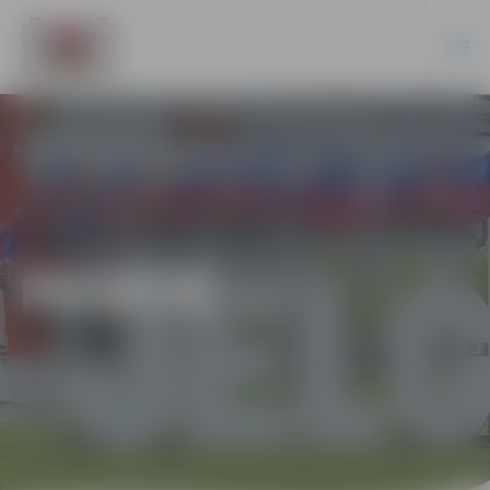
PILSĒTĀ