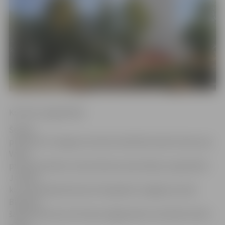
Kristīne Langenfelde
Šodien,
pulksten 10 Jelgavas latviešu biedrības biedri dosies pie
Valsts
pirmā prezidenta Jāņa Čakstes pieminekļa, lai godinātu
J.Čaksti,
kurš tieši šajā dienā pirms 82 gadiem aizgāja aizsaulē.
Biedrība
šajā dienā aicina arī ikvienu jelgavnieku atcerēties Valsts