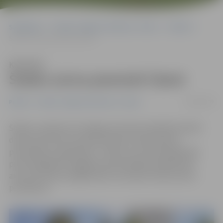
Sākumlapa
Portāla “Jelgavas Vēstnesis” arhīvs
Pilsētā
Šodien aicina pieminēt Čaksti
Klausīties
Šodien aicina pieminēt Čaksti
14/03/2009
Pilsētā
Portāla “Jelgavas Vēstnesis” arhīvs
Šodien, pulksten 10 Jelgavas latviešu biedrības biedri
dosies pie Valsts pirmā prezidenta Jāņa Čakstes
pieminekļa, lai godinātu J.Čaksti, kurš tieši šajā dienā
pirms 82 gadiem aizgāja aizsaulē. Biedrība šajā dienā
aicina arī ikvienu jelgavnieku atcerēties Valsts pirmo
prezidentu.