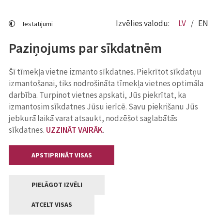
Izvēlies valodu:
LV
EN
Iestatījumi
Paziņojums par sīkdatnēm
Šī tīmekļa vietne izmanto sīkdatnes. Piekrītot sīkdatņu
izmantošanai, tiks nodrošināta tīmekļa vietnes optimāla
darbība. Turpinot vietnes apskati, Jūs piekrītat, ka
izmantosim sīkdatnes Jūsu ierīcē. Savu piekrišanu Jūs
jebkurā laikā varat atsaukt, nodzēšot saglabātās
sīkdatnes.
UZZINĀT VAIRĀK
.
APSTIPRINĀT VISAS
PIELĀGOT IZVĒLI
ATCELT VISAS