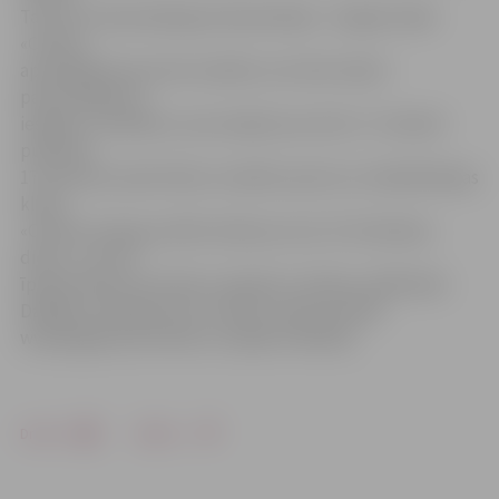
Taču tā ir tikai aisberga redzamā daļa – 15 gadu laikā
«Cerību»
apmeklējuši ap simts invalīdu, kuri šeit raduši
pamudinājumu,
iespēju un atbalstu, kas mainīja viņu dzīvi. 17. oktobrī
pulksten
17 kultūras namā «Rota» invalīdu sporta un rehabilitācijas
klubs
«Cerība» draugu pulkā svinēs jau savu 15. dzimšanas
dienu, uz kuru
īpaši aicināti visi esošie un bijušie «Cerības» dalībnieki.
Dažādos viedokļus par «Cerību» lasiet portāla
www.jelgavasvestnesis.lv sadaļā «Viedokļi».
Drukāt
Dalīties