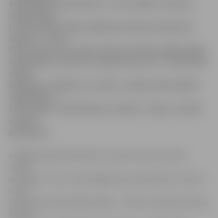
nodarbības šiem bērniem. Tā viss sākās. Protams,
viegli nebija,
Latvijā vispār nebija nekādas pieredzes šajā jomā.
Sapratu – viena
lieta ir skola, kur daļai šo bērnu vēl bija iespēja izkļūt
sabiedrībā, ar kaut ko nodarboties, bet – ko darīt pēc
skolas
beigšanas? Tāpēc jau «Cerība» radās kā tāds loģisks
turpinājums –
1993. gadā,» saka R.Kļaviņa. Šodien «Cerība» atzīmē
savu 15.
gadadienu.
Lielākajai daļai sabiedrības «Cerība» šodien noteikti
vairāk
asociējas ar mūsu veiksmīgajiem paraolimpiešu startiem
nu jau
četrās paraolimpiskajās spēlēs – Atlantā, Sidnejā, Atēnās,
Pekinā.