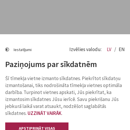
Izvēlies valodu:
LV
EN
Iestatījumi
Paziņojums par sīkdatnēm
Šī tīmekļa vietne izmanto sīkdatnes. Piekrītot sīkdatņu
izmantošanai, tiks nodrošināta tīmekļa vietnes optimāla
darbība. Turpinot vietnes apskati, Jūs piekrītat, ka
izmantosim sīkdatnes Jūsu ierīcē. Savu piekrišanu Jūs
jebkurā laikā varat atsaukt, nodzēšot saglabātās
sīkdatnes.
UZZINĀT VAIRĀK
.
APSTIPRINĀT VISAS