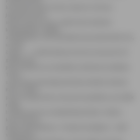
ka emocijas ņem virsroku. Saprotu, tā nevar,
jāsaņemas. Droši
skatos viņiem acīs un, velkot ārā no kabatas
kabatlakatiņu, mēģinu
aizbildināties. «Re, skolotājai iesnas piemetušās. Vai,
un tieši
šodien…»,» tā Ruta Kļaviņa atceras nu jau pirms 16
gadiem savu
pirmo tikšanos un nodarbību ar bērniem invalīdiem.
Tieši 1.
sanatorijas internātpamatskolas direktors Henrijs
Kress, varbūt
pats to neapzinoties, deva pirmo grūdienu, kas vēlāk
radīja
Invalīdu sporta un rehabilitācijas klubu «Cerība»,
kuru nu jau 15
gadus vada R.Kļaviņa. «Tas bija viņa lūgums – vadīt
vingrošanas