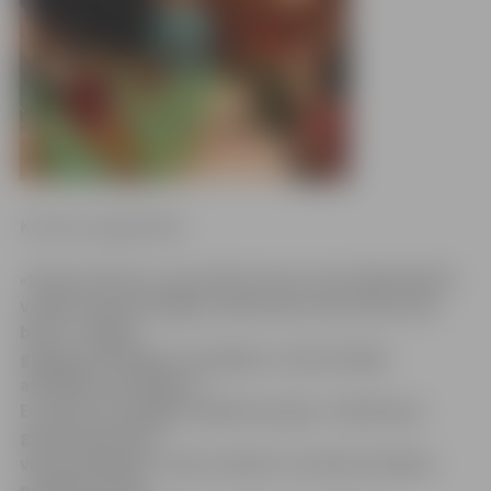
Kristīne Langenfelde
«Paveras durvis, un pa tām cits aiz cita zālē ienāk 15
vecāki, kuriem bailīgi, nedroši pie rokas seko viņu
bērni – kādam
garīgās attīstības traucējumi, citam fizikās
attīstības problēmas.
Es stāvu un nespēju valdīt emocijas. Tobrīd man
galvā pazib tikai
viens jautājums: «Kas ir laime?» Es stāvu šo bērnu
priekšā un jūtu,