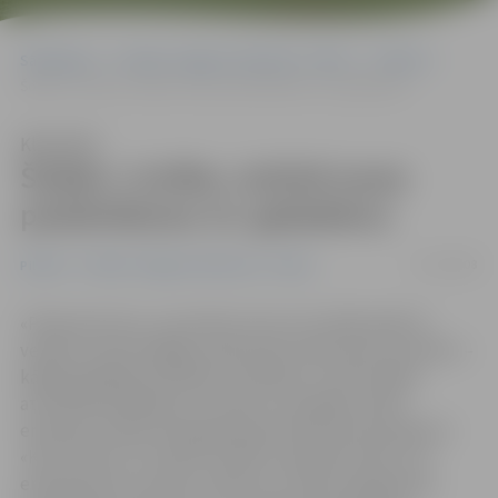
Sākumlapa
Portāla “Jelgavas Vēstnesis” arhīvs
Pilsētā
Šodien «Cerība» atzīmē savas pastāvēšanas 15. gadadienu
Klausīties
Šodien «Cerība» atzīmē savas
pastāvēšanas 15. gadadienu
17/10/2008
Pilsētā
Portāla “Jelgavas Vēstnesis” arhīvs
«Paveras durvis, un pa tām cits aiz cita zālē ienāk 15
vecāki, kuriem bailīgi, nedroši pie rokas seko viņu bērni –
kādam garīgās attīstības traucējumi, citam fizikās
attīstības problēmas. Es stāvu un nespēju valdīt
emocijas. Tobrīd man galvā pazib tikai viens jautājums:
«Kas ir laime?» Es stāvu šo bērnu priekšā un jūtu, ka
emocijas ņem virsroku. Saprotu, tā nevar, jāsaņemas.