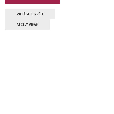
PIELĀGOT IZVĒLI
ATCELT VISAS
Kontakti
Jelgavas valstpilsētas pašvaldība
Lielā iela 11, Jelgava, LV-3001
+371 63005522
pasts@jelgava.lv