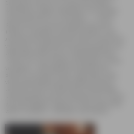
Droši skatos viņiem acīs un, velkot ārā no kabatas
kabatlakatiņu, mēģinu aizbildināties. «Re, skolotājai
iesnas piemetušās. Vai, un tieši šodien…»,» tā Ruta
Kļaviņa atceras nu jau pirms 16 gadiem savu pirmo
tikšanos un nodarbību ar bērniem invalīdiem. Tieši 1.
sanatorijas internātpamatskolas direktors Henrijs Kress,
varbūt pats to neapzinoties, deva pirmo grūdienu, kas
vēlāk radīja Invalīdu sporta un rehabilitācijas klubu
«Cerība», kuru nu jau 15 gadus vada R.Kļaviņa. «Tas bija
viņa lūgums – vadīt vingrošanas nodarbības šiem
bērniem. Tā viss sākās. Protams, viegli nebija, Latvijā
vispār nebija nekādas pieredzes šajā jomā. Sapratu –
viena lieta ir skola, kur daļai šo bērnu vēl bija iespēja
izkļūt sabiedrībā, ar kaut ko nodarboties, bet – ko darīt
pēc skolas beigšanas? Tāpēc jau «Cerība» radās kā tāds
loģisks turpinājums – 1993. gadā,» saka R.Kļaviņa.