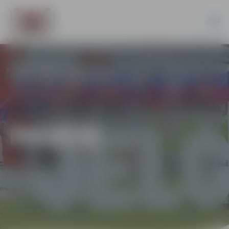
PILSĒTĀ