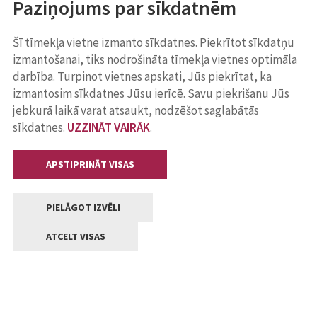
Paziņojums par sīkdatnēm
Šī tīmekļa vietne izmanto sīkdatnes. Piekrītot sīkdatņu
izmantošanai, tiks nodrošināta tīmekļa vietnes optimāla
darbība. Turpinot vietnes apskati, Jūs piekrītat, ka
izmantosim sīkdatnes Jūsu ierīcē. Savu piekrišanu Jūs
jebkurā laikā varat atsaukt, nodzēšot saglabātās
sīkdatnes.
UZZINĀT VAIRĀK
.
APSTIPRINĀT VISAS
PIELĀGOT IZVĒLI
ATCELT VISAS