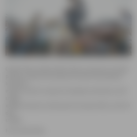
Oktobrī deju studija «Ghetto Dance» apciemo 11 Latvijas
pilsētas, sniedzot bezmaksas ielu deju meistarklases.
Iniciatīvas
mērķis ir attīstīt Latvijas ielu dejotāju meistarību, kā arī
sniegt
iespēju ikvienam tuvāk iepazīt ielu deju būtību, informē
deju
studijā.
Foto: publicitātes