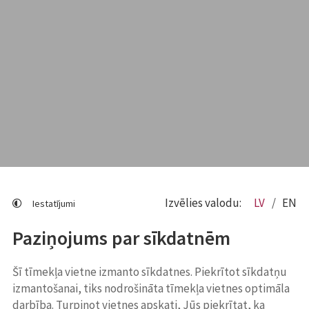
Izvēlies valodu:
LV
EN
Iestatījumi
Paziņojums par sīkdatnēm
Šī tīmekļa vietne izmanto sīkdatnes. Piekrītot sīkdatņu
izmantošanai, tiks nodrošināta tīmekļa vietnes optimāla
darbība. Turpinot vietnes apskati, Jūs piekrītat, ka