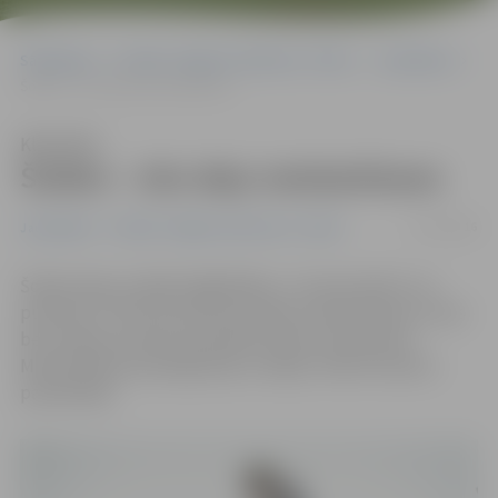
Sākumlapa
Portāla “Jelgavas Vēstnesis” arhīvs
Jauniešiem
Šodien – ielu deju meistarklases
Klausīties
Šodien – ielu deju meistarklases
17/10/2016
Jauniešiem
Portāla “Jelgavas Vēstnesis” arhīvs
Šodien deju studijā «Night&Day», Uzvaras ielā 12, no
pulksten 17 līdz 19 notiks ielu deju meistarklases, kuras
bez maksas aicināts apmeklēt ikviens interesents.
Meistarklases pasniegs deju studijas «Ghetto Dance»
pasniedzēji.