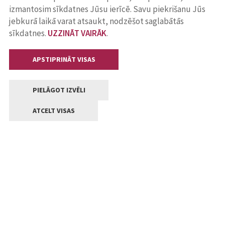
izmantosim sīkdatnes Jūsu ierīcē. Savu piekrišanu Jūs
jebkurā laikā varat atsaukt, nodzēšot saglabātās
sīkdatnes.
UZZINĀT VAIRĀK
.
APSTIPRINĀT VISAS
PIELĀGOT IZVĒLI
ATCELT VISAS
Kontakti