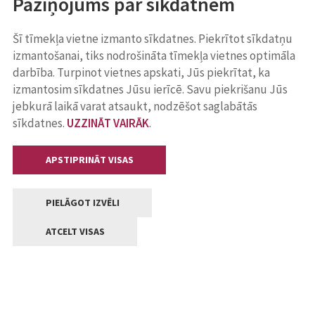
Paziņojums par sīkdatnēm
Šī tīmekļa vietne izmanto sīkdatnes. Piekrītot sīkdatņu
izmantošanai, tiks nodrošināta tīmekļa vietnes optimāla
darbība. Turpinot vietnes apskati, Jūs piekrītat, ka
izmantosim sīkdatnes Jūsu ierīcē. Savu piekrišanu Jūs
jebkurā laikā varat atsaukt, nodzēšot saglabātās
sīkdatnes.
UZZINĀT VAIRĀK
.
APSTIPRINĀT VISAS
PIELĀGOT IZVĒLI
ATCELT VISAS