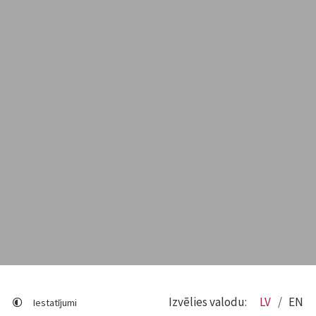
Izvēlies valodu:
LV
EN
Iestatījumi