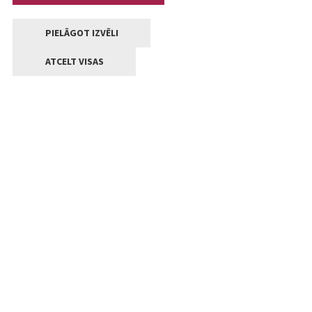
PIELĀGOT IZVĒLI
ATCELT VISAS
Kontakti
Jelgavas valstpilsētas pašvaldība
Lielā iela 11, Jelgava, LV-3001
+371 63005522
pasts@jelgava.lv