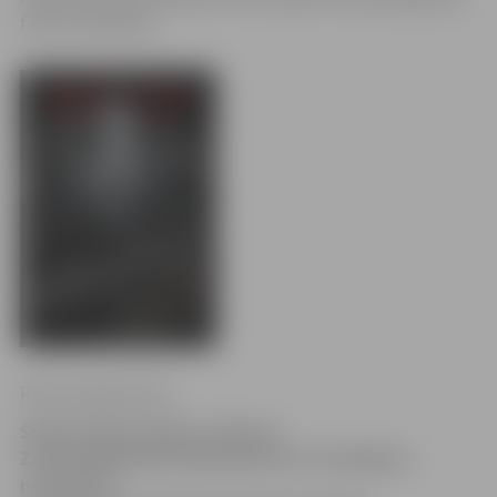
filmas veidošanā.
Ritma Gaidamoviča
Šodien jelgavniekiem Jelgavas
Zinātniskajā bibliotēkā pulksten 16 iespējams
noskatīties