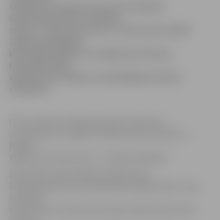
skandalozo un plašu rezonansi izsaukušo
dokumentālo filmu «Padomju
stāsts» («The Soviet Story»). Filmas pirmizrādē
Jelgavā skatītājiem
būs iespēja tikties arī ar jelgavnieci Eiropas
Parlamenta (EP)
deputāti Inesi Vaideri, kas piedalījusies filmas
veidošanā.
Filmu veidojusi radošā apvienība «Labvakar»,
un tās autors un režisors ir Edvīns Šņore, operators –
Rihards
Vīgants, bet producents – Kristaps Valdnieks.
Deputātes Ineses Vaideres palīdze Inga
Žaimunde informē, ka filmā atainoti patiesi fakti – gan
neredzēti
dokumenti un hroniku kadri, gan starptautiski atzītu