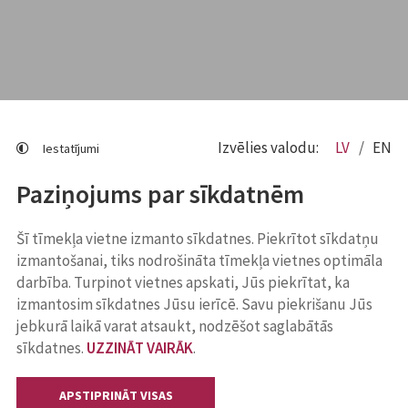
Izvēlies valodu:
LV
EN
Iestatījumi
Paziņojums par sīkdatnēm
Šī tīmekļa vietne izmanto sīkdatnes. Piekrītot sīkdatņu
izmantošanai, tiks nodrošināta tīmekļa vietnes optimāla
darbība. Turpinot vietnes apskati, Jūs piekrītat, ka
izmantosim sīkdatnes Jūsu ierīcē. Savu piekrišanu Jūs
jebkurā laikā varat atsaukt, nodzēšot saglabātās
sīkdatnes.
UZZINĀT VAIRĀK
.
APSTIPRINĀT VISAS