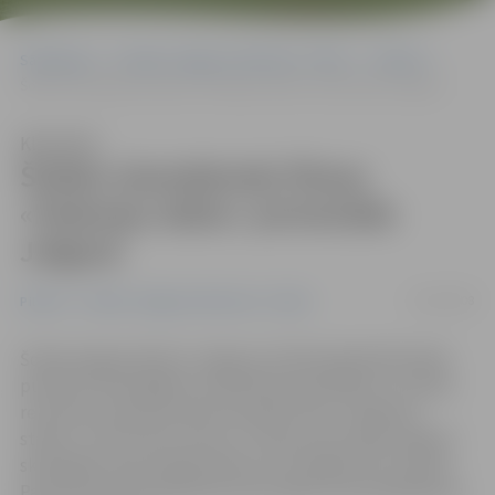
Sākumlapa
Portāla “Jelgavas Vēstnesis” arhīvs
Pilsētā
Šodien skandalozās filmas «Padomju stāsts» pirmizrāde Jelgavā
Klausīties
Šodien skandalozās filmas
«Padomju stāsts» pirmizrāde
Jelgavā
13/06/2008
Pilsētā
Portāla “Jelgavas Vēstnesis” arhīvs
Šodien jelgavniekiem Jelgavas Zinātniskajā bibliotēkā
pulksten 16 iespējams noskatīties skandalozo un plašu
rezonansi izsaukušo dokumentālo filmu «Padomju
stāsts» («The Soviet Story»). Filmas pirmizrādē Jelgavā
skatītājiem būs iespēja tikties arī ar jelgavnieci Eiropas
Parlamenta (EP) deputāti Inesi Vaideri, kas piedalījusies