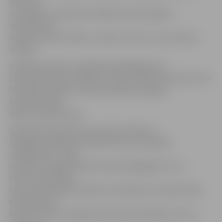
vēstures
autoritāšu un politiķu viedokļi, kā arī padomju
totalitārisma
režīmā cietušo latviešu, ukraiņu, krievu, somu dzīves
liecības.
«Padomju stāsta» veidošanā piedalījušies arī
EP deputāti Inese Vaidere un Ģirts Valdis Kristovskis, bet
finansiālu atbalstu šī darba tapšanai sniegusi
Eiroparlamenta
Nāciju Eiropas grupa.
Galvenie filmas pieturas punkti ir 1932. un
1933.gada mākslīgi izraisītais bads Ukrainā jeb
«golodomors», poļu
virsnieku noslepkavošana Katiņā 1940.gadā, SS un
čekistu sadarbība,
masu deportācijas Padomju Savienībā un medicīniskie
eksperimenti,
kas tika veikti ar gulaga sistēmā ieslodzītajiem. Par to