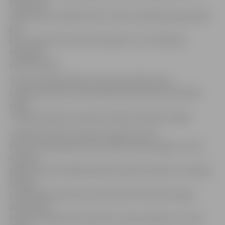
filmā runā
unikāli arhīvos iegūti kadri, filmas veidotāju pieaicinātie
gan
krievu, gan rietumvalstu eksperti un arī padomju
represijas
pārdzīvojušie.
Tās pirmizrāde Briselē ar lieliem panākumiem
notika 9. aprīlī, bet rīdzinieki filmu pirmoreiz skatīja 5.
maijā.
Tā vēl joprojām tiek demonstrēta kinoteātrī «Rīga».
«Padomju stāsts» tapis divus gadus, bet E.
Šnore tai materiālus vācis veselus desmit gadus. Pirms
divarpus
gadiem prezentētajai idejai finansiālu atbalstu no Nāciju
Eiropas
politiskās grupas Eiropas Parlamentā izdevies iegūt,
pateicoties
Eiropas Parlamenta deputātu Ineses Vaideres un Ģirta