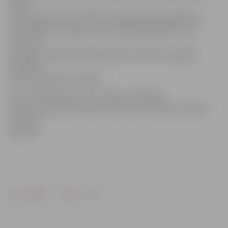
Valda
Kristovska aktīvai darbībai, pārliecināšanas spējām un
neatlaidībai. Tas bija ne tikai materiāls atbalsts, bet
nereti arī
iespēja, pateicoties Eirodeputātu ietekmei, piekļūt
arhīviem,
satikt vajadzīgos cilvēkus.
Filma «Padomju stāsts» ir daļa no tā kopējā
procesa, kam jāvirza ceļš uz vienotu un patiesu Eiropas
vēstures
izpratni.
Drukāt
Dalīties