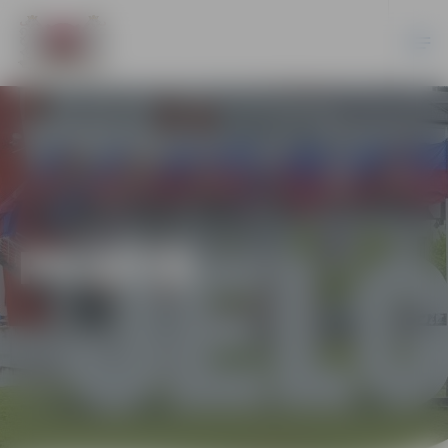
PILSĒTĀ