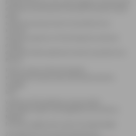
policijas izmantotie rokas radari. Šā gada 12. februārī sāka
darboties arī pirmie jaunie stacionārie fotoradari. Šodien
darba
režīmā funkcionē jau desmit stacionārās ātruma
kontroles
mērierīces, aģentūru LETA informēja Ceļu satiksmes
drošības
direkcijas (CSDD) sabiedrisko attiecību speciāliste Ieva
Bērziņa.
Plānots, ka teju visi līdz šim iepirktie
stacionārie fotoradari darba režīmā sāks darboties
tuvākajā
laikā.
Valdība jau 2013. gadā lēma, ka kopumā līdz
2017. gadam ik gadu CSDD iegādāsies 20 fotoradarus.
Nākamā
fotoradaru iegādes kārta varētu būt šī gada beigās.
Ziņu aģentūras LETA veidotā infografika par