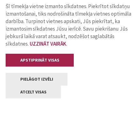
Šī tīmekļa vietne izmanto sīkdatnes. Piekrītot sīkdatņu
izmantošanai, tiks nodrošināta tīmekļa vietnes optimāla
darbība. Turpinot vietnes apskati, Jūs piekrītat, ka
izmantosim sīkdatnes Jūsu ierīcē. Savu piekrišanu Jūs
jebkurā laikā varat atsaukt, nodzēšot saglabātās
sīkdatnes.
UZZINĀT VAIRĀK
.
APSTIPRINĀT VISAS
PIELĀGOT IZVĒLI
ATCELT VISAS