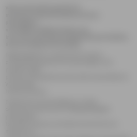
Valsts policija (VP) šogad līdz 25.
martam par atļautā braukšanas ātruma
pārsniegšanu
noformējusi
18 268 protokolus, kas
ir par 27% mazāk nekā analoģiskā laika periodā pērn,
liecina VP apkopotā informācija.
Pagājušajā gadā no 1. janvāra līdz 25. martam
par atļautā braukšanas ātruma pārsniegšanu tika
parakstīti 24 967
protokoli. 2014. gadā kopumā par šāda veida pārkāpumu
VP noformēja
100 470 protokolus.
Patlaban ātruma kontrolēšanai uz Latvijas
ceļiem tiek izmantoti divi VP 2008. gadā iegādāti
pārvietojamie
fotoradari, policijas automašīnās ievietotās ātruma
mērierīces un