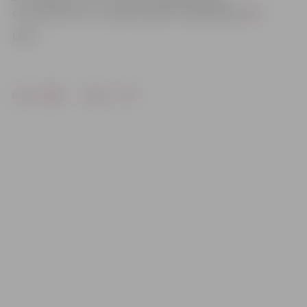
cīņu ar ātrumu uz Latvijas ceļiem ir apskatāma
ŠEIT
.
LETA
Drukāt
Dalīties