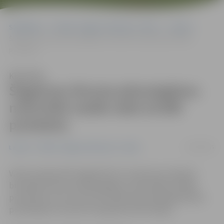
Sākumlapa
Portāla “Jelgavas Vēstnesis” arhīvs
Latvijā
Šogad par ātruma pārsniegšanu noformēti vairāk nekā 18 000
protokolu
Klausīties
Šogad par ātruma pārsniegšanu
noformēti vairāk nekā 18 000
protokolu
27/03/2015
Latvijā
Portāla “Jelgavas Vēstnesis” arhīvs
Valsts policija (VP) šogad līdz 25. martam par atļautā
braukšanas ātruma pārsniegšanu noformējusi 18 268
protokolus, kas ir par 27% mazāk nekā analoģiskā laika
periodā pērn, liecina VP apkopotā informācija.